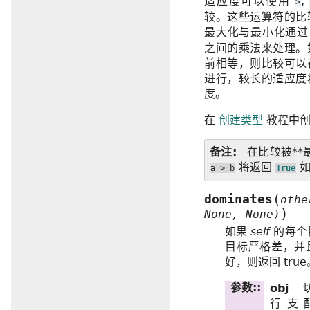
适应度可以使用
,
>
较。这些运算符的比
最大化与最小化通
之间的乘法来处理。
前相等，则比较可以
进行，较长的适应度
度。
在
创建类型
教程中创
备注
在比较被**
将返回
a
>
b
True
(
dominates
othe
)
None,
None)
如果
self
的每个
目标严格差，并
好，则返回 true
参数
:
obj
–
行支