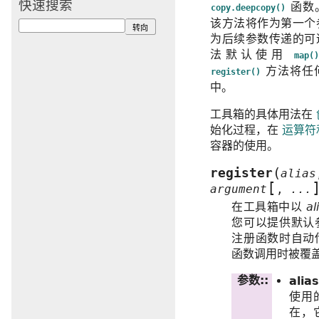
快速搜索
函数
copy.deepcopy()
该方法将作为第一个
为后续参数传递的可
法默认使用
map(
方法将任
register()
中。
工具箱的具体用法在
始化过程，在
运算符
容器的使用。
(
register
alias
[
argument
,
...
在工具箱中以
al
您可以提供默认
注册函数时自动
函数调用时被覆
参数
:
alia
使用
在，