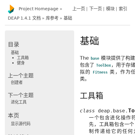
Project Homepage
»
上一页
|
下一页
|
模块
|
索引
DEAP 1.4.1 文档
»
库参考
»
基础
基础
目录
基础
The
模块提供了构建
工具箱
base
健身
包含了
，用于存
Toolbox
拟的
类，作为任
Fitness
上一个主题
类。
创建者
工具箱
下一个主题
进化工具
To
class
deap.base.
本页
一个包含进化操作
显示源代码
先，工具箱包含一
制传递给它的任何