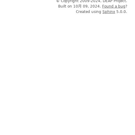
© Copyright 2009-2024, DEAP Project.
Built on 10月 09, 2024.
Found a bug
?
Created using
Sphinx
5.0.0.