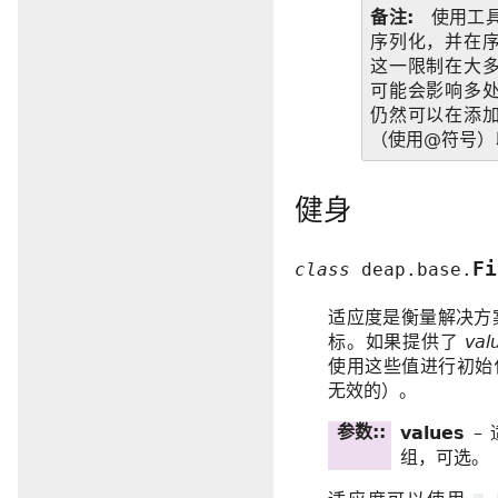
备注
使用工
序列化，并在
这一限制在大
可能会影响多
仍然可以在添
（使用@符号）
健身
Fi
class
deap.base.
适应度是衡量解决方
标。如果提供了
val
使用这些值进行初始
无效的）。
参数
:
values
–
组，可选。