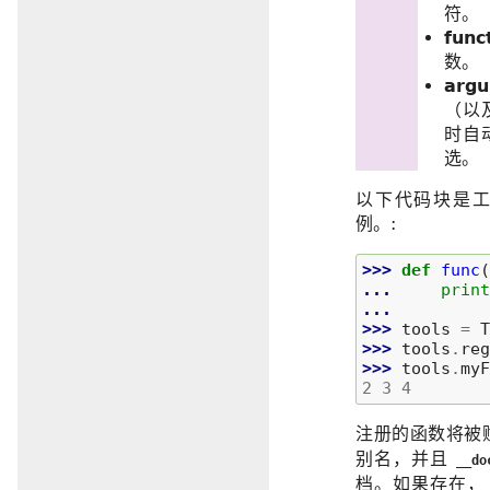
符。
func
数。
arg
（以
时自
选。
以下代码块是
例。:
>>> 
def
func
... 
prin
...
>>> 
tools
=
>>> 
tools
.
re
>>> 
tools
.
my
2 3 4
注册的函数将被
别名，并且
__do
档。如果存在，