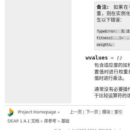
备注
如果在
重，则在实例
生以下错误：
TypeError:
无
Fitness[...]>
weights。
wvalues
=
()
包含适应度的加
置值时进行权重
值时进行乘法。
通常没有必要操作 
于比较运算符的
Project Homepage
»
上一页
|
下一页
|
模块
|
索引
DEAP 1.4.1 文档
»
库参考
»
基础