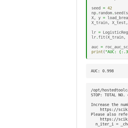
seed
=
42
np
.
random
.
seed
(
s
X
,
y
=
load_brea
X_train
,
X_test
,
lr
=
LogisticReg
lr
.
fit
(
X_train
,
auc
=
roc_auc_sc
print
(
"AUC: 
{:.3
/opt/hostedtoolc
STOP: TOTAL NO. 
Increase the num
    https://scik
Please also refe
    https://scik