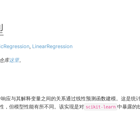
型
icRegression
,
LinearRegression
仓库
这里
。
中响应与其解释变量之间的关系通过线性预测函数建模。这是统
性，但模型性能有所不同。该实现是对
中暴露的
scikit-learn