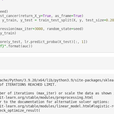
eed
)
st_cancer
(
return_X_y
=
True
,
as_frame
=
True
)
y_train
,
y_test
=
train_test_split
(
X
,
y
,
test_size
=
0.20
ression
(
max_iter
=
3000
,
random_state
=
seed
)
y_train
)
ore
(
y_test
,
lr
.
predict_proba
(
X_test
)[:,
1
])
f}
"
.
format
(
auc
))
ache/Python/3.9.20/x64/lib/python3.9/site-packages/sklea
of ITERATIONS REACHED LIMIT.

ber of iterations (max_iter) or scale the data as shown i
it-learn.org/stable/modules/preprocessing.html

r to the documentation for alternative solver options:

it-learn.org/stable/modules/linear_model.html#logistic-re