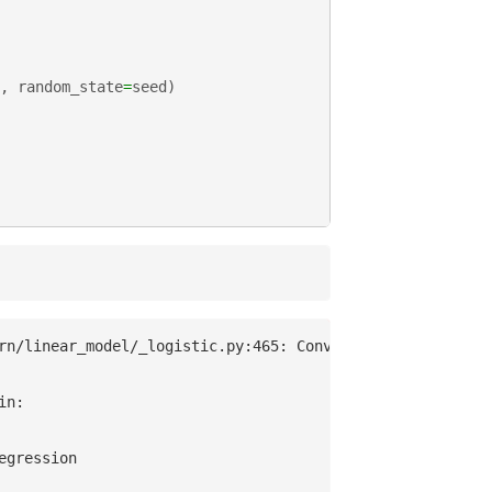
,
random_state
=
seed
)
rn/linear_model/_logistic.py:465: ConvergenceWarning: lbf
n:

gression
