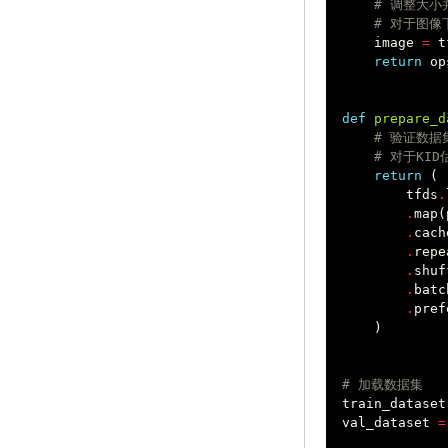
# 调整大小
# 对于图
image
=
t
return
op
def
prepare_d
# 验证数
# 对于KID
return
(
tfds
.
.
map
(
.
cach
.
repe
.
shuf
.
batc
.
pref
)
# 加载数据集
train_dataset
val_dataset
=