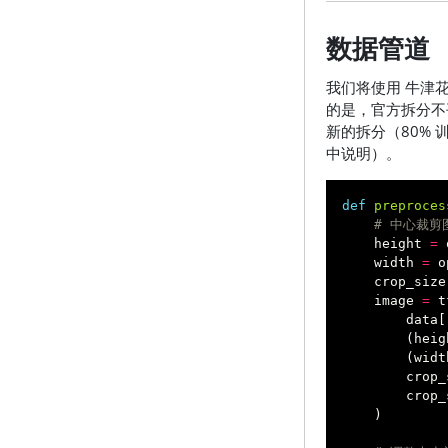
数据管道
我们将使用
牛津花
的是，官方拆分不
新的拆分（80%
中说明）。
def
preproces
# 中心裁剪
height
=
width
=
o
crop_size
image
=
t
data
[
(
heig
(
widt
crop_
crop_
)