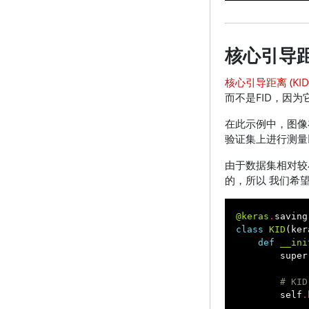
核心引导
核心引导距离 (KID
而不是FID，因
在此示例中，图像在
验证集上进行测量
由于数据集相对较
的，所以 我们希
@keras
.
saving
class
KID
(
ker
def
__ini
super
# K
self
.