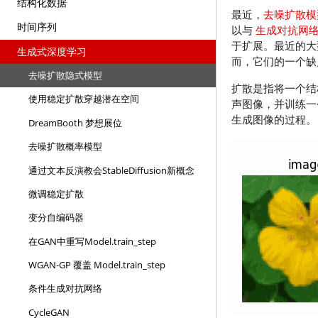
结构化数据
最近，
去噪扩散模
时间序列
以与
生成对抗网络 (
于扩展。最近的大
生成式深度学习
而，它们的一个缺
去噪扩散隐式模型
扩散是指将一个结
使用稳定扩散穿越潜在空间
声图像，并训练一
生成图像的过程。
DreamBooth 梦想展位
去噪扩散概率模型
通过文本反演教会StableDiffusion新概念
微调稳定扩散
变分自编码器
在GAN中重写Model.train_step
WGAN-GP 覆盖 Model.train_step
条件生成对抗网络
CycleGAN