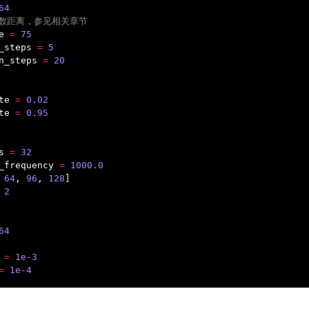
64
心指数距离，参见相关章节
e
=
75
_steps
=
5
n_steps
=
20
te
=
0.02
te
=
0.95
s
=
32
_frequency
=
1000.0
64
,
96
,
128
]
2
64
=
1e-3
=
1e-4