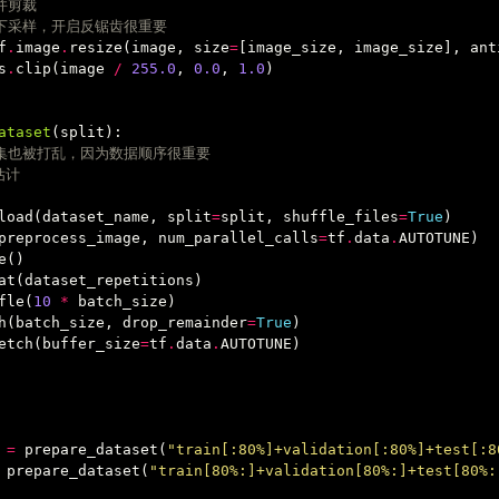
并剪裁
像下采样，开启反锯齿很重要
f
.
image
.
resize
(
image
,
size
=
[
image_size
,
image_size
],
ant
s
.
clip
(
image
/
255.0
,
0.0
,
1.0
)
ataset
(
split
):
据集也被打乱，因为数据顺序很重要
估计
load
(
dataset_name
,
split
=
split
,
shuffle_files
=
True
)
preprocess_image
,
num_parallel_calls
=
tf
.
data
.
AUTOTUNE
)
e
()
at
(
dataset_repetitions
)
fle
(
10
*
batch_size
)
h
(
batch_size
,
drop_remainder
=
True
)
etch
(
buffer_size
=
tf
.
data
.
AUTOTUNE
)
=
prepare_dataset
(
"train[:80%]+validation[:80%]+test[:8
prepare_dataset
(
"train[80%:]+validation[80%:]+test[80%: