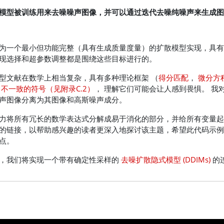
模型被训练用来去噪噪声图像，并可以通过迭代去噪纯噪声来生成图
为一个最小但功能完整（具有生成质量度量）的扩散模型实现，具有
现选择和超参数调整都是围绕这些目标进行的。
型文献在数学上相当复杂，具有多种理论框架 （
得分匹配
，
微分方
在
不一致的符号（见附录C.2）
， 理解它们可能会让人感到畏惧。 我
声图像分离为其图像和高斯噪声成分。
力将所有冗长的数学表达式分解成易于消化的部分，并给所有变量起
的链接，以帮助感兴趣的读者更深入地探讨该主题，希望此代码示例
点。
，我们将实现一个带有确定性采样的
去噪扩散隐式模型 (DDIMs)
的