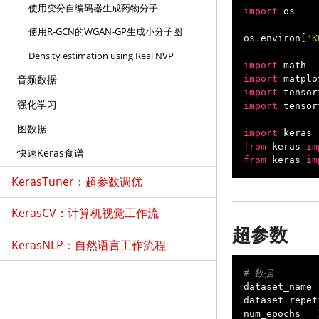
使用变分自编码器生成药物分子
import
os
使用R-GCN的WGAN-GP生成小分子图
os
.
environ
[
"K
Density estimation using Real NVP
import
math
音频数据
import
matplo
import
tensor
强化学习
import
tensor
图数据
import
keras
from
keras
im
快速Keras食谱
from
keras
im
KerasTuner：超参数调优
KerasCV：计算机视觉工作流
超参数
KerasNLP：自然语言工作流程
# 数据
dataset_name
dataset_repet
num_epochs
=