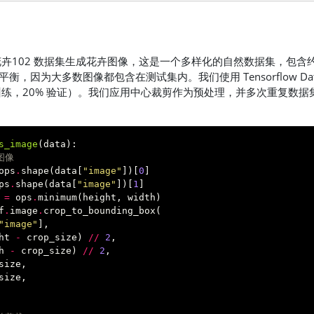
卉102
数据集生成花卉图像，这是一个多样化的自然数据集，包含约
平衡，因为大多数图像都包含在测试集内。我们使用
Tensorflow Da
 训练，20% 验证）。我们应用中心裁剪作为预处理，并多次重复数
s_image
(
data
):
图像
ops
.
shape
(
data
[
"image"
])[
0
]
ps
.
shape
(
data
[
"image"
])[
1
]
=
ops
.
minimum
(
height
,
width
)
f
.
image
.
crop_to_bounding_box
(
"image"
],
ht
-
crop_size
)
//
2
,
h
-
crop_size
)
//
2
,
size
,
size
,