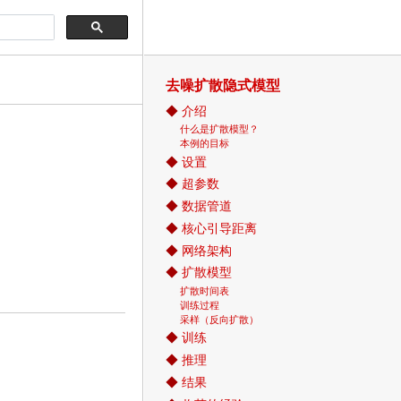
去噪扩散隐式模型
◆
介绍
什么是扩散模型？
本例的目标
◆
设置
◆
超参数
◆
数据管道
◆
核心引导距离
◆
网络架构
◆
扩散模型
扩散时间表
训练过程
采样（反向扩散）
◆
训练
◆
推理
◆
结果