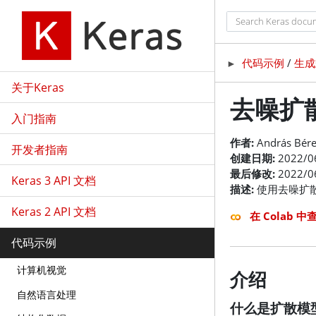
代码示例
/
生成
►
关于Keras
去噪扩
入门指南
作者:
András Bér
开发者指南
创建日期:
2022/0
最后修改:
2022/0
Keras 3 API 文档
描述:
使用去噪扩
Keras 2 API 文档
在 Colab 中
代码示例
计算机视觉
介绍
自然语言处理
什么是扩散模