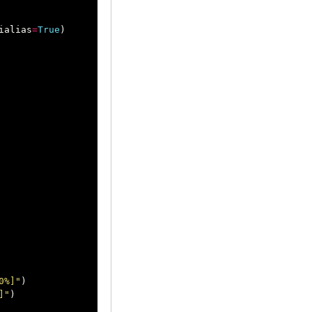
ialias
=
True
)
0%]"
)
]"
)