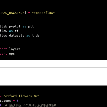
ERAS_BACKEND"
]
=
"tensorflow"
tlib.pyplot
as
plt
flow
as
tf
flow_datasets
as
tfds
port
layers
port
ops
=
"oxford_flowers102"
itions
=
5
1
# 最少训练50个周期以获得良好结果