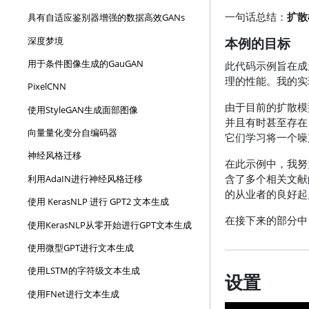
一句话总结：
扩散
具有自适应鉴别器增强的数据高效GANs
本例的目标
深度梦境
用于条件图像生成的GauGAN
此代码示例旨在成
理的性能。我的实
PixelCNN
由于目前的扩散模
使用StyleGAN生成面部图像
并且有时甚至存
向量量化变分自编码器
它们学习将一个噪
神经风格迁移
在此示例中，我努
含了多个相关文献
利用AdaIN进行神经风格迁移
的从业者的良好起
使用 KerasNLP 进行 GPT2 文本生成
在接下来的部分中
使用KerasNLP从零开始进行GPT文本生成
使用微型GPT进行文本生成
使用LSTM的字符级文本生成
设置
使用FNet进行文本生成