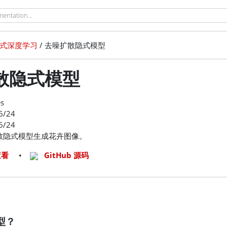
式深度学习
/ 去噪扩散隐式模型
散隐式模型
es
6/24
6/24
散隐式模型生成花卉图像。
查看
•
GitHub 源码
型？