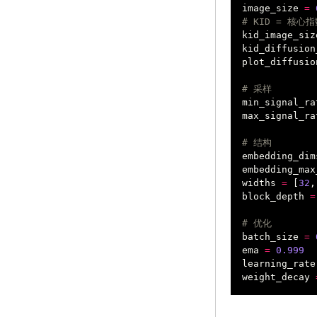
image_size
=
# KID = 核
kid_image_siz
kid_diffusion
plot_diffusio
# 采样
min_signal_ra
max_signal_ra
# 结构
embedding_dim
embedding_max
widths
=
[
32
,
block_depth
=
# 优化
batch_size
=
ema
=
0.999
learning_rate
weight_decay