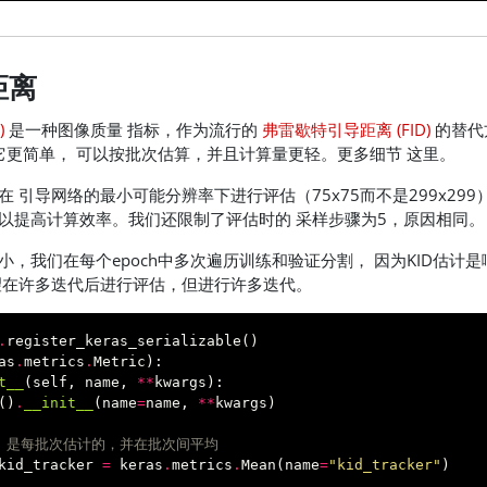
距离
)
是一种图像质量 指标，作为流行的
弗雷歇特引导距离 (FID)
的替代方
为它更简单， 可以按批次估算，并且计算量更轻。更多细节
这里
。
 引导网络的最小可能分辨率下进行评估（75x75而不是299x29
以提高计算效率。我们还限制了评估时的 采样步骤为5，原因相同。
小，我们在每个epoch中多次遍历训练和验证分割， 因为KID估计
望在许多迭代后进行评估，但进行许多迭代。
.
register_keras_serializable
()
as
.
metrics
.
Metric
):
t__
(
self
,
name
,
**
kwargs
):
()
.
__init__
(
name
=
name
,
**
kwargs
)
ID 是每批次估计的，并在批次间平均
kid_tracker
=
keras
.
metrics
.
Mean
(
name
=
"kid_tracker"
)