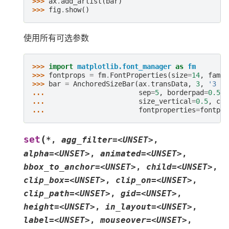
>>> 
ax
.
add_artist
(
bar
)
>>> 
fig
.
show
()
使用所有可选参数
>>> 
import
matplotlib.font_manager
as
fm
>>> 
fontprops
=
fm
.
FontProperties
(
size
=
14
,
famil
>>> 
bar
=
AnchoredSizeBar
(
ax
.
transData
,
3
,
'3 un
... 
sep
=
5
,
borderpad
=
0.5
,
... 
size_vertical
=
0.5
,
col
... 
fontproperties
=
fontpro
(
set
*
,
agg_filter=<UNSET>
,
alpha=<UNSET>
,
animated=<UNSET>
,
bbox_to_anchor=<UNSET>
,
child=<UNSET>
,
clip_box=<UNSET>
,
clip_on=<UNSET>
,
clip_path=<UNSET>
,
gid=<UNSET>
,
height=<UNSET>
,
in_layout=<UNSET>
,
label=<UNSET>
,
mouseover=<UNSET>
,