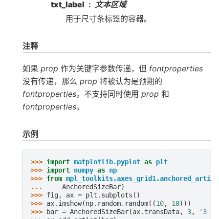
txt_label
文本区域
用于尺寸条标签的容器。
注释
如果
prop
作为关键字参数传递，但
fontproperties
没有传递，那么
prop
将被认为是预期的
fontproperties
。不支持同时使用
prop
和
fontproperties
。
示例
>>> 
import
matplotlib.pyplot
as
plt
>>> 
import
numpy
as
np
>>> 
from
mpl_toolkits.axes_grid1.anchored_artist
... 
AnchoredSizeBar
)
>>> 
fig
,
ax
=
plt
.
subplots
()
>>> 
ax
.
imshow
(
np
.
random
.
random
((
10
,
10
)))
>>> 
bar
=
AnchoredSizeBar
(
ax
.
transData
,
3
,
'3 da