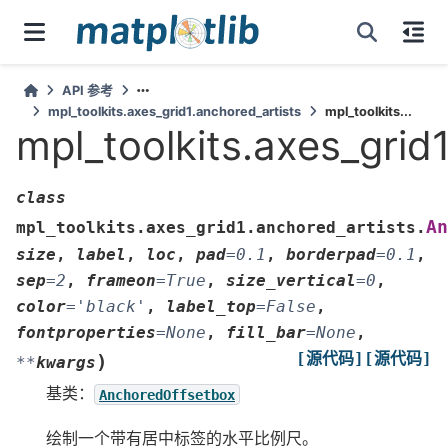
API 参考
mpl_toolkits.axes_grid1.anchored_artists
mpl_toolkits...
mpl_toolkits.axes_grid
class
An
mpl_toolkits.axes_grid1.anchored_artists.
size
,
label
,
loc
,
pad
=
0.1
,
borderpad
=
0.1
,
sep
=
2
,
frameon
=
True
,
size_vertical
=
0
,
color
=
'black'
,
label_top
=
False
,
fontproperties
=
None
,
fill_bar
=
None
,
[源代码]
[源代码]
)
**
kwargs
基类：
AnchoredOffsetbox
绘制一个带有居中标签的水平比例尺。