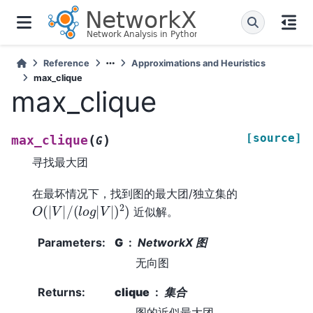
Reference
Approximations and Heuristics
max_clique
max_clique
[source]
(
)
max_clique
G
寻找最大团
在最坏情况下，找到图的最大团/独立集的
O
(
|
V
|
/
(
l
o
g
|
V
|
)
2
)
近似解。
Parameters
:
G
NetworkX 图
无向图
Returns
:
clique
集合
图的近似最大团