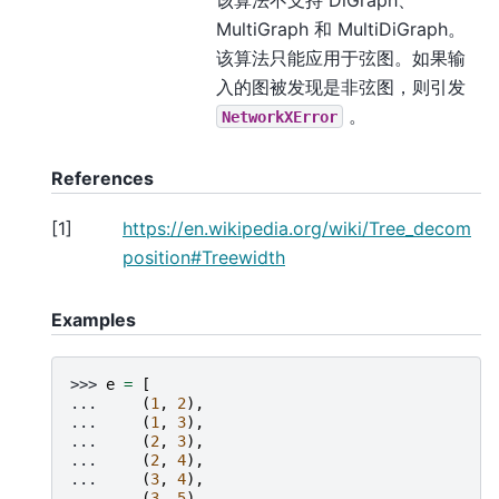
MultiGraph 和 MultiDiGraph。
该算法只能应用于弦图。如果输
入的图被发现是非弦图，则引发
。
NetworkXError
References
[
1
]
https://en.wikipedia.org/wiki/Tree_decom
position#Treewidth
Examples
>>> 
e
=
[
... 
(
1
,
2
),
... 
(
1
,
3
),
... 
(
2
,
3
),
... 
(
2
,
4
),
... 
(
3
,
4
),
... 
(
3
,
5
),