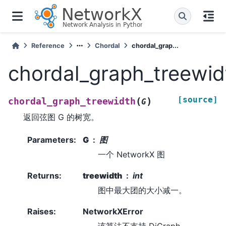
Reference
Chordal
chordal_grap...
chordal_graph_treewid
[source]
(
)
chordal_graph_treewidth
G
返回弦图 G 的树宽。
Parameters
:
G
图
一个 NetworkX 图
Returns
:
treewidth
int
图中最大团的大小减一。
Raises
:
NetworkXError
该算法不支持 DiGraph、