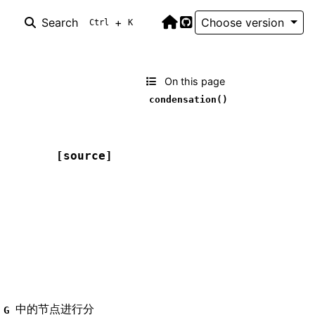
Search
+
Choose version
Ctrl
K
Home Page
GitHub
On this page
condensation()
[source]
对
中的节点进行分
G