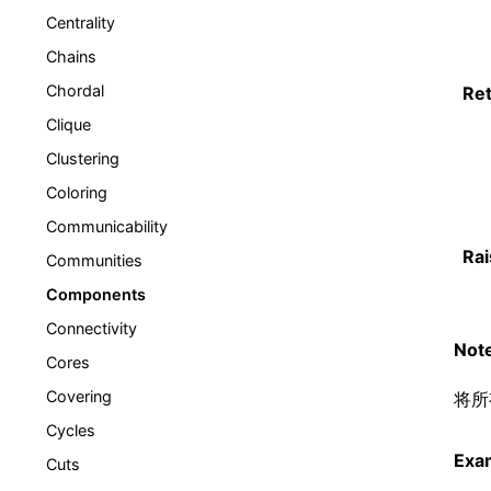
Centrality
Chains
Chordal
Re
Clique
Clustering
Coloring
Communicability
Rai
Communities
Components
Connectivity
Not
Cores
Covering
将所
Cycles
Exa
Cuts