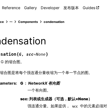
Reference
Gallery
Developer
发布版本
Guides
nce
Components
condensation
densation
(
)
nsation
G
,
scc
=
None
 G 的缩合图。
的缩合图是将每个强连通分量收缩为一个单一节点的图。
rameters
:
G
NetworkX 有向图
一个有向图。
scc: 列表或生成器（可选，默认=None）
强连通分量。如果提供，
中的元素必须
scc