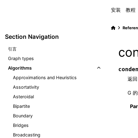
安装
教程
Refere
Section Navigation
con
引言
Graph types
Algorithms
conde
Approximations and Heuristics
返回
Assortativity
G 
Asteroidal
Pa
Bipartite
Boundary
Bridges
Broadcasting