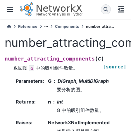
Reference
Components
number_attra...
number_attracting_co
(
)
number_attracting_components
G
[source]
返回图
中的吸引组件数量。
G
Parameters
:
G
DiGraph, MultiDiGraph
要分析的图。
Returns
:
n
int
G 中的吸引组件数量。
Raises
:
NetworkXNotImplemented
如果输入图是无向图。