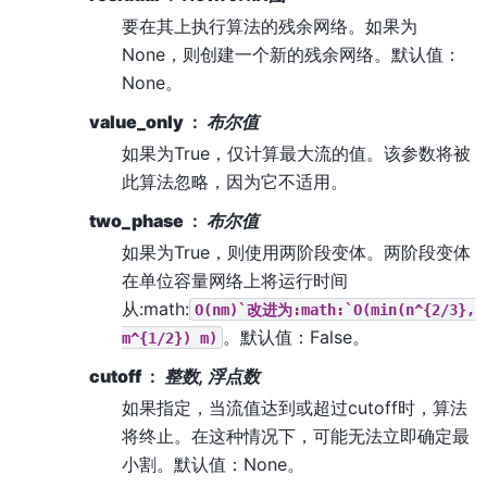
要在其上执行算法的残余网络。如果为
None，则创建一个新的残余网络。默认值：
None。
value_only
布尔值
如果为True，仅计算最大流的值。该参数将被
此算法忽略，因为它不适用。
two_phase
布尔值
如果为True，则使用两阶段变体。两阶段变体
在单位容量网络上将运行时间
从:math:
O(nm)`改进为:math:`O(min(n^{2/3},
。默认值：False。
m^{1/2})
m)
cutoff
整数, 浮点数
如果指定，当流值达到或超过cutoff时，算法
将终止。在这种情况下，可能无法立即确定最
小割。默认值：None。