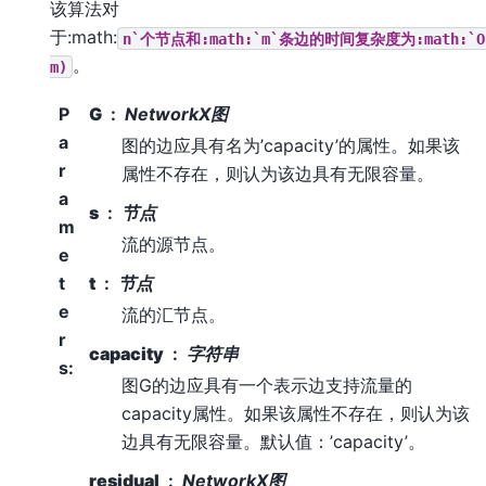
该算法对
于:math:
n`个节点和:math:`m`条边的时间复杂度为:math:`O
。
m)
P
G
NetworkX图
a
图的边应具有名为’capacity’的属性。如果该
r
属性不存在，则认为该边具有无限容量。
a
s
节点
m
流的源节点。
e
t
t
节点
e
流的汇节点。
r
capacity
字符串
s
:
图G的边应具有一个表示边支持流量的
capacity属性。如果该属性不存在，则认为该
边具有无限容量。默认值：’capacity’。
residual
NetworkX图