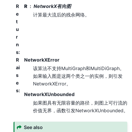
R
R
NetworkX有向图
e
计算最大流后的残余网络。
t
u
r
n
s
:
R
NetworkXError
ai
该算法不支持MultiGraph和MultiDiGraph。
s
如果输入图是这两个类之一的实例，则引发
e
NetworkXError。
s
:
NetworkXUnbounded
如果图具有无限容量的路径，则图上可行流的
价值无界，函数引发NetworkXUnbounded。
See also