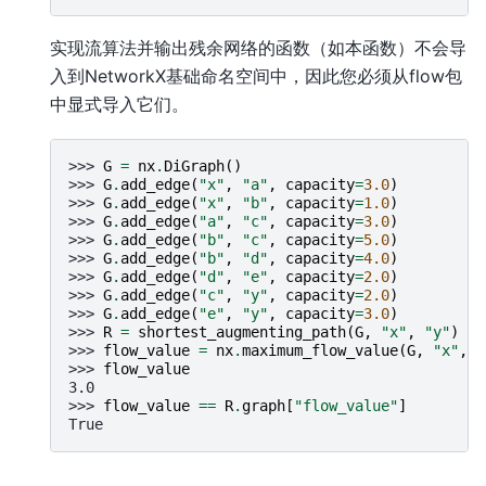
实现流算法并输出残余网络的函数（如本函数）不会导
入到NetworkX基础命名空间中，因此您必须从flow包
中显式导入它们。
>>> 
G
=
nx
.
DiGraph
()
>>> 
G
.
add_edge
(
"x"
,
"a"
,
capacity
=
3.0
)
>>> 
G
.
add_edge
(
"x"
,
"b"
,
capacity
=
1.0
)
>>> 
G
.
add_edge
(
"a"
,
"c"
,
capacity
=
3.0
)
>>> 
G
.
add_edge
(
"b"
,
"c"
,
capacity
=
5.0
)
>>> 
G
.
add_edge
(
"b"
,
"d"
,
capacity
=
4.0
)
>>> 
G
.
add_edge
(
"d"
,
"e"
,
capacity
=
2.0
)
>>> 
G
.
add_edge
(
"c"
,
"y"
,
capacity
=
2.0
)
>>> 
G
.
add_edge
(
"e"
,
"y"
,
capacity
=
3.0
)
>>> 
R
=
shortest_augmenting_path
(
G
,
"x"
,
"y"
)
>>> 
flow_value
=
nx
.
maximum_flow_value
(
G
,
"x"
,
"
>>> 
flow_value
3.0
>>> 
flow_value
==
R
.
graph
[
"flow_value"
]
True