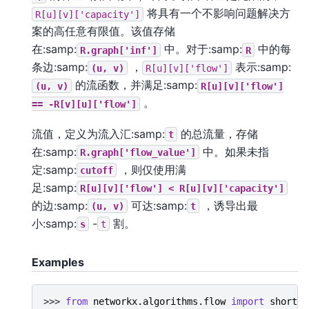
将具有一个不影响问题解决方
R[u][v]['capacity']
案的高任意有限值。该值存储
在:samp:
中。对于:samp:
中的每
R.graph['inf']
R
条边:samp:
，
表示:samp:
(u,
v)
R[u][v]['flow']
的流函数，并满足:samp:
(u,
v)
R[u][v]['flow']
。
==
-R[v][u]['flow']
流值，定义为流入汇:samp:
的总流量，存储
t
在:samp:
中。如果未指
R.graph['flow_value']
定:samp:
，则仅使用满
cutoff
足:samp:
R[u][v]['flow']
<
R[u][v]['capacity']
的边:samp:
可达:samp:
，诱导出最
(u,
v)
t
小:samp:
-
割。
s
t
Examples
>>> 
from
networkx.algorithms.flow
import
shortes