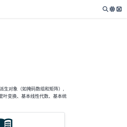
Git
、各种派生对象（如掩码数组和矩阵）,
傅里叶变换、基本线性代数、基本统