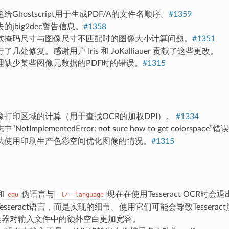
给Ghostscript用于生成PDF/A的文件名顺序。
#1359
的jbig2dec警告信息。
#1358
软掩码尺寸与图像尺寸不匹配时的图像大小计算问题。
#1351
几处修复。感谢用户 Iris 和 JoKalliauer 贡献了这些更改。
理缺少某些图像元数据的PDF时的错误。
#1315
像打印区域的计算（用于查找OCR的加权DPI）。
#1334
NotImplementedError: not sure how to get colors
法使用印刷生产色彩空间优化图像的情况。
#1315
和
伪语言与
现在在使用Tesseract OCR
equ
-l/--language
esseract语言，而是实现的细节。使用它们可能会导致Tesserac
渲染器对输入文件中的额外空白更加宽容。