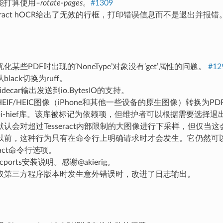
能打算使用
–rotate-pages
。
#1309
seract hOCR给出了无效的行框，打印错误信息而不是退出并报错
化某些PDF时出现的‘NoneType’对象没有‘get’属性的问题。
#12
lack切换为ruff。
decar输出发送到io.BytesIO的支持。
EIF/HEIC图像（iPhone和其他一些设备的原生图像）转换为
i-hief库。该库被标记为依赖项，但维护者可以根据需要选择退
认会对超过Tesseract内部限制的大图像进行下采样，但仅当
以前，这种行为只有在命令行上明确请求时才会发生。它仍然可
eract命令行选项。
ports安装说明。感谢@akierig。
取第三方程序版本时发生意外错误时，改进了日志输出。