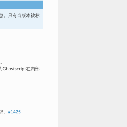
息。只有当版本被标
题。
ostscript在内部
要求。
#1425