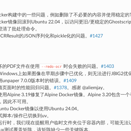
cker构建中的一些问题，例如删除了不必要的内容并使用稳定的Tes
ker镜像回滚到Ubuntu 22.04，以访问更旧/更稳定的Ghostscri
澄清了批处理命令。
RResult的JSON序列化和pickle化的问题。
#1427
坏的PDF文件在使用
时会失败的问题。
#1403
--redo-ocr
indows上如果图像在早期步骤中已优化，则无法进行JBIG2优
npaper 7.0.0版本时的错误。
#1409
描页面时的性能回归问题。
#1378
。感谢 @aliemjay。
lpine 3.19修复了Alpine Docker镜像。Alpine 3.20包含一个
本，因此不可用。
ntu Docker镜像以使用Ubuntu 24.04。
试脚本/操作已切换到uv。
运行时，我们现在提醒用户临时文件夹位于容器内部，可能无法
nux测试覆盖矩阵，该矩阵缺少一些关键版本。