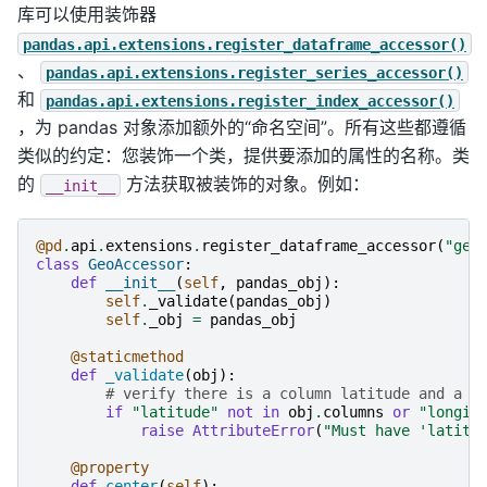
库可以使用装饰器
pandas.api.extensions.register_dataframe_accessor()
、
pandas.api.extensions.register_series_accessor()
和
pandas.api.extensions.register_index_accessor()
，为 pandas 对象添加额外的“命名空间”。所有这些都遵循
类似的约定：您装饰一个类，提供要添加的属性的名称。类
的
方法获取被装饰的对象。例如：
__init__
@pd
.
api
.
extensions
.
register_dataframe_accessor
(
"geo
class
GeoAccessor
:
def
__init__
(
self
,
pandas_obj
):
self
.
_validate
(
pandas_obj
)
self
.
_obj
=
pandas_obj
@staticmethod
def
_validate
(
obj
):
# verify there is a column latitude and a c
if
"latitude"
not
in
obj
.
columns
or
"longit
raise
AttributeError
(
"Must have 'latitu
@property
def
center
(
self
):