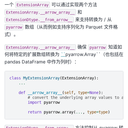
一个
可以通过实现两个方法
ExtensionArray
和
ExtensionArray.__arrow_array__
来支持转换为 / 从
ExtensionDtype.__from_arrow__
数组（从而例如支持序列化为 Parquet 文件格
pyarrow
式）。
确保
知道如
ExtensionArray.__arrow_array__
pyarrow
何将特定的扩展数组转换为
``
pyarrow.Array``（也包括在
pandas DataFrame 中作为列时）：
class
MyExtensionArray
(
ExtensionArray
):
...
def
__arrow_array__
(
self
,
type
=
None
):
# convert the underlying array values to a 
import
pyarrow
return
pyarrow
.
array
(
...
,
type
=
type
)
方法控制从 pyarrow 转
ExtensionDtype.__from_arrow__