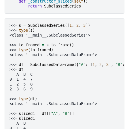
def
_constructor_sliced
(
self
):
return
SubclassedSeries
>>> 
s
=
SubclassedSeries
([
1
,
2
,
3
])
>>> 
type
(
s
)
<class '__main__.SubclassedSeries'>
>>> 
to_framed
=
s
.
to_frame
()
>>> 
type
(
to_framed
)
<class '__main__.SubclassedDataFrame'>
>>> 
df
=
SubclassedDataFrame
({
"A"
:
[
1
,
2
,
3
],
"B"
:
>>> 
df
   A  B  C
0  1  4  7
1  2  5  8
2  3  6  9
>>> 
type
(
df
)
<class '__main__.SubclassedDataFrame'>
>>> 
sliced1
=
df
[[
"A"
,
"B"
]]
>>> 
sliced1
   A  B
0  1  4