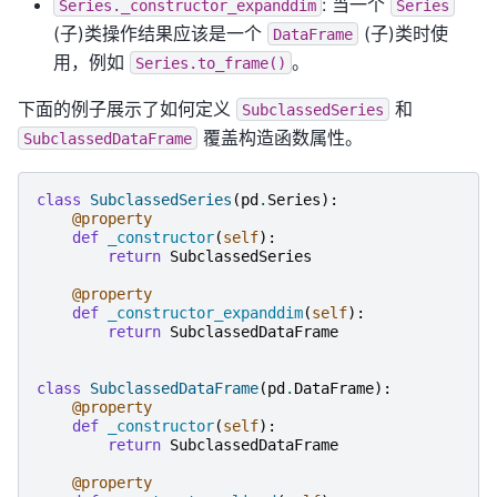
: 当一个
Series._constructor_expanddim
Series
(子)类操作结果应该是一个
(子)类时使
DataFrame
用，例如
。
Series.to_frame()
下面的例子展示了如何定义
和
SubclassedSeries
覆盖构造函数属性。
SubclassedDataFrame
class
SubclassedSeries
(
pd
.
Series
):
@property
def
_constructor
(
self
):
return
SubclassedSeries
@property
def
_constructor_expanddim
(
self
):
return
SubclassedDataFrame
class
SubclassedDataFrame
(
pd
.
DataFrame
):
@property
def
_constructor
(
self
):
return
SubclassedDataFrame
@property