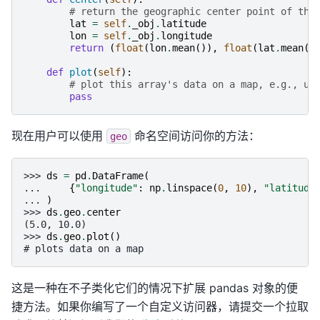
# return the geographic center point of thi
lat
=
self
.
_obj
.
latitude
lon
=
self
.
_obj
.
longitude
return
(
float
(
lon
.
mean
()),
float
(
lat
.
mean
()
def
plot
(
self
):
# plot this array's data on a map, e.g., us
pass
现在用户可以使用
命名空间访问你的方法：
geo
>>> 
ds
=
pd
.
DataFrame
(
... 
{
"longitude"
:
np
.
linspace
(
0
,
10
),
"latitude
... 
)
>>> 
ds
.
geo
.
center
(5.0, 10.0)
>>> 
ds
.
geo
.
plot
()
# plots data on a map
这是一种在不子类化它们的情况下扩展 pandas 对象的便
捷方法。如果你编写了一个自定义访问器，请提交一个拉取