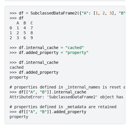
>>> 
df
=
SubclassedDataFrame2
({
"A"
:
[
1
,
2
,
3
],
"B"
:
>>> 
df
   A  B  C
0  1  4  7
1  2  5  8
2  3  6  9
>>> 
df
.
internal_cache
=
"cached"
>>> 
df
.
added_property
=
"property"
>>> 
df
.
internal_cache
cached
>>> 
df
.
added_property
property
# properties defined in _internal_names is reset af
>>> 
df
[[
"A"
,
"B"
]]
.
internal_cache
AttributeError: 'SubclassedDataFrame2' object has n
# properties defined in _metadata are retained
>>> 
df
[[
"A"
,
"B"
]]
.
added_property
property