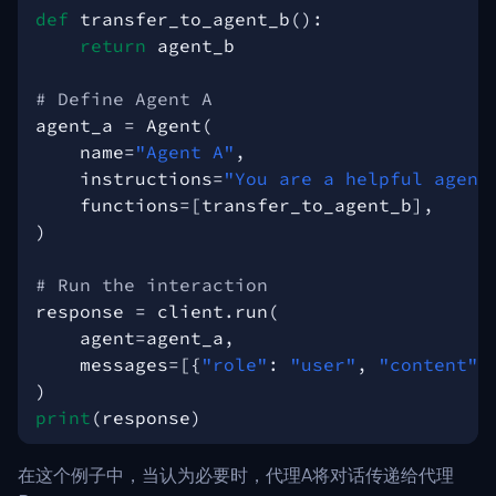
def
transfer_to_agent_b
():
return
agent_b
# Define Agent A
agent_a
=
Agent
(
name
=
"Agent A"
,
instructions
=
"You are a helpful agent
functions
=
[
transfer_to_agent_b
],
)
# Run the interaction
response
=
client
.
run
(
agent
=
agent_a
,
messages
=
[{
"role"
:
"user"
,
"content"
:
)
print
(
response
)
在这个例子中，当认为必要时，代理A将对话传递给代理