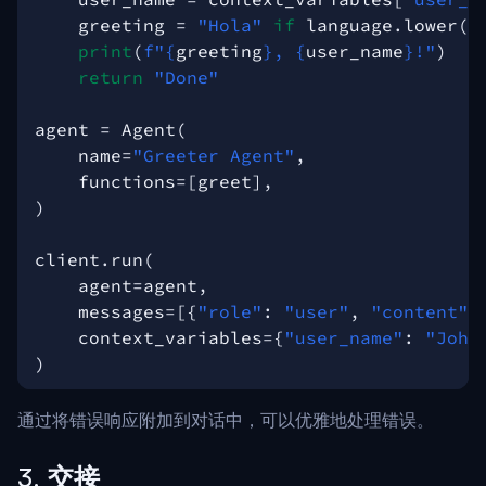
greeting
=
"Hola"
if
language
.
lower
()
print
(
f
"
{
greeting
}
, 
{
user_name
}
!"
)
return
"Done"
agent
=
Agent
(
name
=
"Greeter Agent"
,
functions
=
[
greet
],
)
client
.
run
(
agent
=
agent
,
messages
=
[{
"role"
:
"user"
,
"content"
:
context_variables
=
{
"user_name"
:
"John
)
通过将错误响应附加到对话中，可以优雅地处理错误。
3.
交接