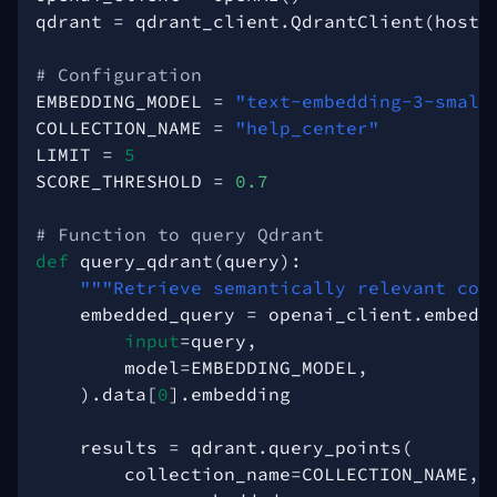
qdrant
=
qdrant_client
.
QdrantClient
(
host
=
# Configuration
EMBEDDING_MODEL
=
"text-embedding-3-small
COLLECTION_NAME
=
"help_center"
LIMIT
=
5
SCORE_THRESHOLD
=
0.7
# Function to query Qdrant
def
query_qdrant
(
query
):
"""Retrieve semantically relevant con
embedded_query
=
openai_client
.
embedd
input
=
query
,
model
=
EMBEDDING_MODEL
,
)
.
data
[
0
]
.
embedding
results
=
qdrant
.
query_points
(
collection_name
=
COLLECTION_NAME
,