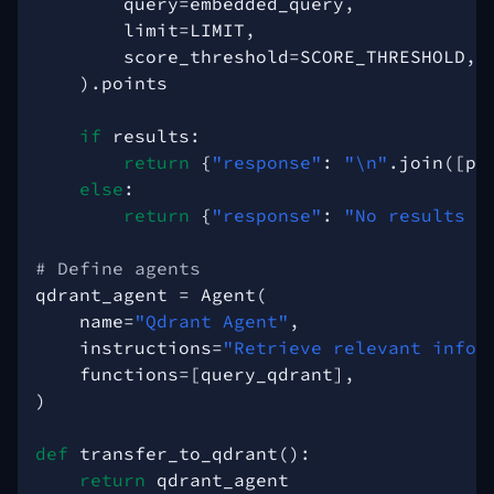
query
=
embedded_query
,
limit
=
LIMIT
,
score_threshold
=
SCORE_THRESHOLD
,
)
.
points
if
results
:
return
{
"response"
:
"
\n
"
.
join
([
po
else
:
return
{
"response"
:
"No results f
# Define agents
qdrant_agent
=
Agent
(
name
=
"Qdrant Agent"
,
instructions
=
"Retrieve relevant info 
functions
=
[
query_qdrant
],
)
def
transfer_to_qdrant
():
return
qdrant_agent