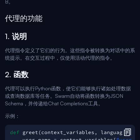
B。
代理的功能
1.
说明
代理指令定义了它们的行为。这些指令被转换为对话中的系
统提示。在交互过程中，仅使用活动代理的指令。
2.
函数
代理可以执行Python函数，使它们能够执行诸如处理数据
或查询数据库等任务。Swarm自动将函数转换为JSON
Schema，并传递给Chat Completions工具。
示例：
def
greet
(
context_variables
,
language
):
user_name
=
context_variables
[
"user_n