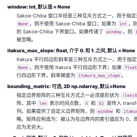
window: int, 默认值 = None
Sakoe-Chiba 窗口半径是三种互斥方式之一，用于
，则不使用 Sakoe-Chiba 窗口；如果为
，
None
int
的 Sakoe-Chiba 下界窗口。如果传递了
，则
window
被忽略。
itakura_max_slope: float, 介于 0. 和 1. 之间, 默认 = None
Itakura 平行四边形斜率是三种互斥方式之一，用于指
，则不使用 Itakura 平行四边形下界；如果
None
float
行四边形下界，斜率梯度为
。
itakura_max_slope
bounding_matrix: 可选, 2D np.ndarray, 默认=None
指定边界矩阵的三种互斥方式之一必须是形状为
(len(X
阵，其中
表示时间点数，
和
是传入 tran
len
X
X2
列。如果提供了自定义边界矩阵，则
和
window
itaku
略。矩阵应构造为：被认为在边界内的索引值应为 0，
应为无穷大。