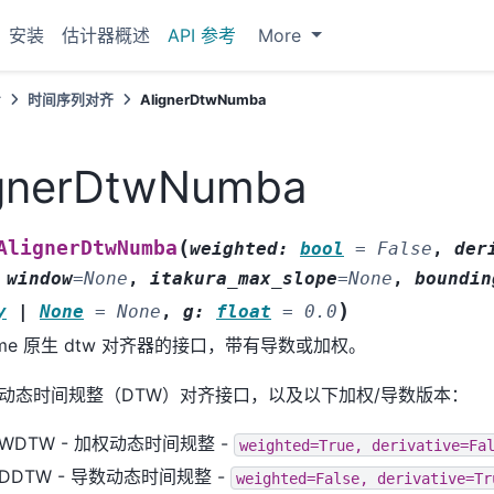
安装
估计器概述
API 参考
More
考
时间序列对齐
AlignerDtwNumba
ignerDtwNumba
(
AlignerDtwNumba
weighted
:
bool
=
False
,
der
,
window
=
None
,
itakura_max_slope
=
None
,
boundin
)
y
|
None
=
None
,
g
:
float
=
0.0
time 原生 dtw 对齐器的接口，带有导数或加权。
动态时间规整（DTW）对齐接口，以及以下加权/导数版本：
WDTW - 加权动态时间规整 -
weighted=True,
derivative=Fa
DDTW - 导数动态时间规整 -
weighted=False,
derivative=Tr