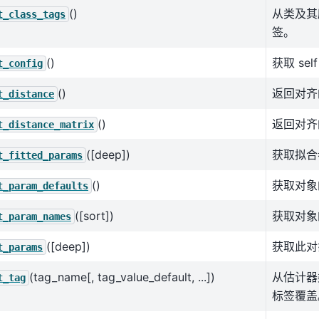
()
从类及其
t_class_tags
签。
()
获取 se
t_config
()
返回对齐
t_distance
()
返回对齐
t_distance_matrix
([deep])
获取拟合
t_fitted_params
()
获取对象
t_param_defaults
([sort])
获取对象
t_param_names
([deep])
获取此对
t_params
(tag_name[, tag_value_default, ...])
从估计器
t_tag
标签覆盖