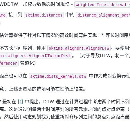
WDDTW - 加权导数动态时间规整 -
weighted=True,
derivati
接口到
中的
ime
sktime.distances
distance_alignment_pat
。
估计器提供了针对以下情况的高效时间弯曲实现：* 等长时间序列
不等长时间序列，使用
。要使用
sktime.aligners.AlignerDTW
。（对于导数DTW，将一
ime.aligners.AlignerDTWfromDist
管道化）
ferencer
距离也可以在
中作为成对变换器
sktime.dists_kernels.dtw
意，上述更灵活的选项可能在性能上较差。
W 最初在
[1]
中提出，DTW 通过在计算过程中考虑两个时间序
离。这是通过测量两个时间序列的所有元素之间的点对点距离（
，然后使用动态规划找到使重新对齐序列之间的总点对点距离最