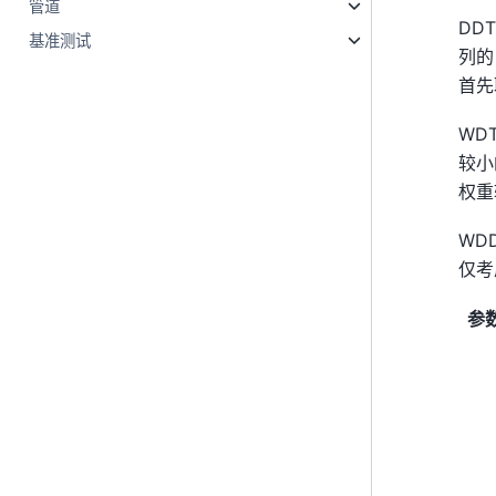
管道
DD
基准测试
列的
首先
WD
较小
权重
WD
仅考
参