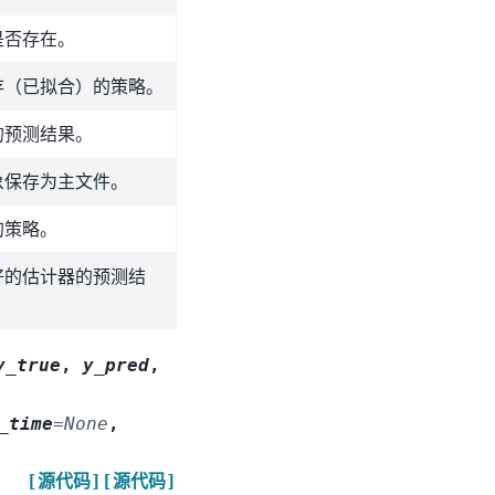
是否存在。
存（已拟合）的策略。
的预测结果。
象保存为主文件。
的策略。
好的估计器的预测结
y_true
,
y_pred
,
_time
=
None
,
[源代码]
[源代码]