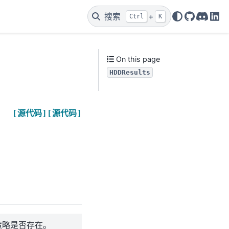
搜索
+
Ctrl
K
GitHub
Discor
Lin
On this page
HDDResults
[源代码]
[源代码]
策略是否存在。