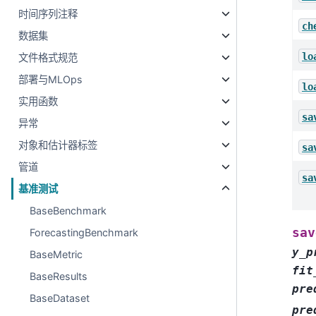
时间序列注释
ch
数据集
lo
文件格式规范
部署与MLOps
lo
实用函数
sa
异常
对象和估计器标签
sa
管道
sa
基准测试
BaseBenchmark
sav
ForecastingBenchmark
y_p
BaseMetric
fit
BaseResults
pre
BaseDataset
pre