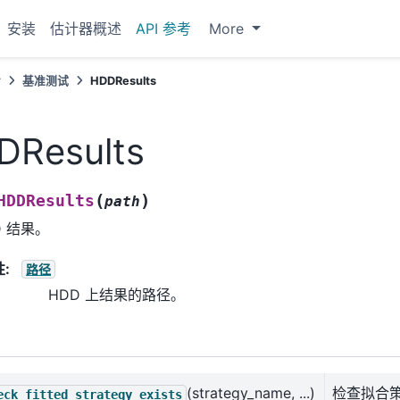
安装
估计器概述
API 参考
More
考
基准测试
HDDResults
DResults
(
)
HDDResults
path
D 结果。
性
:
路径
HDD 上结果的路径。
(strategy_name, ...)
检查拟合
eck_fitted_strategy_exists