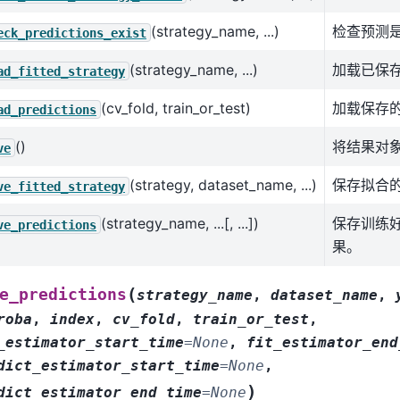
(strategy_name, ...)
检查预测
eck_predictions_exist
(strategy_name, ...)
加载已保
ad_fitted_strategy
(cv_fold, train_or_test)
加载保存
ad_predictions
()
将结果对
ve
(strategy, dataset_name, ...)
保存拟合
ve_fitted_strategy
(strategy_name, ...[, ...])
保存训练
ve_predictions
果。
(
e_predictions
strategy_name
,
dataset_name
,
roba
,
index
,
cv_fold
,
train_or_test
,
_estimator_start_time
=
None
,
fit_estimator_end
dict_estimator_start_time
=
None
,
)
dict_estimator_end_time
=
None