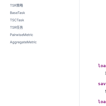
TSR策略
BaseTask
TSCTask
TSR任务
PairwiseMetric
AggregateMetric
loa
sav
loa