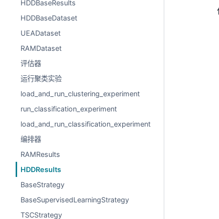
HDDBaseResults
HDDBaseDataset
UEADataset
RAMDataset
评估器
运行聚类实验
load_and_run_clustering_experiment
run_classification_experiment
load_and_run_classification_experiment
编排器
RAMResults
HDDResults
BaseStrategy
BaseSupervisedLearningStrategy
TSCStrategy