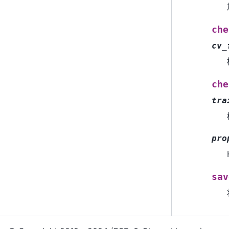
che
cv_
che
tra
pro
sav