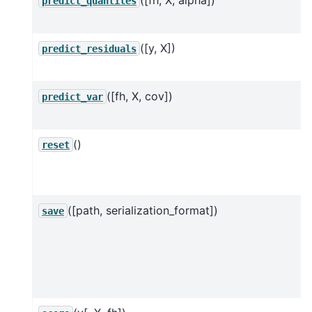
predict_quantiles
([y, X])
predict_residuals
([fh, X, cov])
predict_var
()
reset
([path, serialization_format])
save