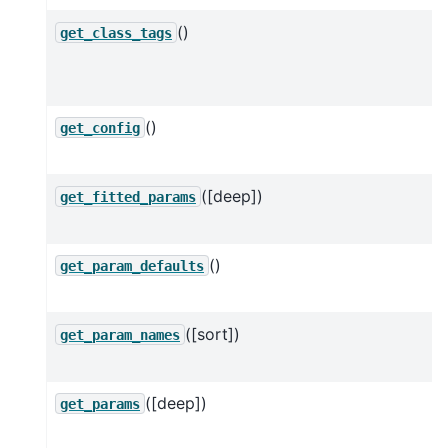
()
get_class_tags
()
get_config
([deep])
get_fitted_params
()
get_param_defaults
([sort])
get_param_names
([deep])
get_params