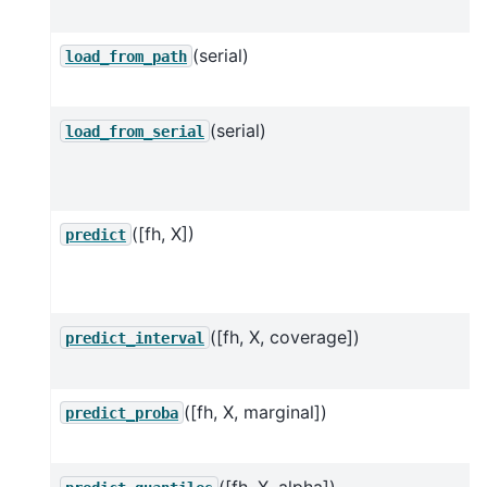
(serial)
load_from_path
(serial)
load_from_serial
([fh, X])
predict
([fh, X, coverage])
predict_interval
([fh, X, marginal])
predict_proba
([fh, X, alpha])