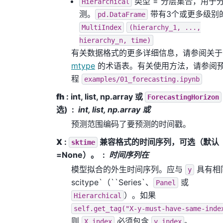
类型 = 分层集合，用于
Hierarchical
测。
带有3个或更多级别
pd.DataFrame
MultiIndex
(hierarchy_1,
...,
hierarchy_n,
time)
有关数据格式的更多详细信息，请参阅关于
mtype
的术语表。有关使用方法，请参阅
程
examples/01_forecasting.ipynb
fh
: int, list, np.array 或
ForecastingHorizon
选)
int, list, np.array 或
预测范围编码了要预测的时间戳。
X
:
兼容格式的时间序列，可选（默认
sktime
=None）。
时间序列在
模型拟合的外生时间序列。应与
具有相
y
scitype`（``Series`
、
或
Panel
）。如果
Hierarchical
self.get_tag("X-y-must-have-same-inde
则
必须包含
。
X.index
y.index