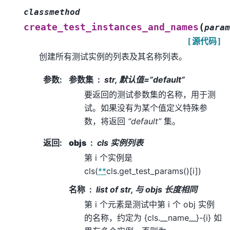
classmethod
(
create_test_instances_and_names
param
[源代码]
创建所有测试实例的列表及其名称列表。
参数
:
参数集
str, 默认值=”default”
要返回的测试参数集的名称，用于测
试。如果没有为某个值定义特殊参
数，将返回
“default”
集。
返回
:
objs
cls 实例列表
第 i 个实例是
cls(
**
cls.get_test_params()[i])
名称
list of str, 与 objs 长度相同
第 i 个元素是测试中第 i 个 obj 实例
的名称，约定为 {cls.__name__}-{i} 如