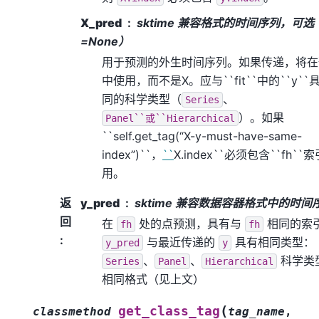
X_pred
sktime 兼容格式的时间序列，可
=None）
用于预测的外生时间序列。如果传递，将在
中使用，而不是X。应与``fit``中的``y``
同的科学类型（
、
Series
）。如果
Panel``或``Hierarchical
``self.get_tag(“X-y-must-have-same-
index”)``，
``
X.index``必须包含``fh``
用。
返
y_pred
sktime 兼容数据容器格式中的时间
回
在
处的点预测，具有与
相同的索
fh
fh
:
与最近传递的
具有相同类型：
y_pred
y
、
、
科学类
Series
Panel
Hierarchical
相同格式（见上文）
(
get_class_tag
classmethod
tag_name
,