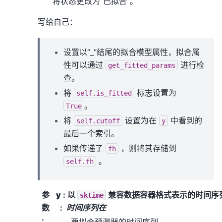
将状态更改为“已拟合”。
写给自己：
设置以“_”结尾的拟合模型属性，拟合属
性可以通过
进行检
get_fitted_params
查。
将
标志设置为
self.is_fitted
。
True
将
设置为在
中看到的
self.cutoff
y
最后一个索引。
如果传递了
，则将其存储到
fh
。
self.fh
参
y
: 以
兼容数据容器格式表示的时间序
sktime
数
时间序列在
:
要拟合预测器的时间序列。