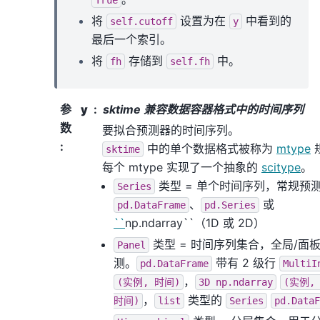
True
将
设置为在
中看到的
self.cutoff
y
最后一个索引。
将
存储到
中。
fh
self.fh
参
y
sktime 兼容数据容器格式中的时间序列
数
要拟合预测器的时间序列。
:
中的单个数据格式被称为
mtype
sktime
每个 mtype 实现了一个抽象的
scitype
。
类型 = 单个时间序列，常规预
Series
、
或
pd.DataFrame
pd.Series
``
np.ndarray``（1D 或 2D）
类型 = 时间序列集合，全局/面
Panel
测。
带有 2 级行
pd.DataFrame
MultiI
，
(实例,
时间)
3D
np.ndarray
(实例,
，
类型的
时间)
list
Series
pd.DataF