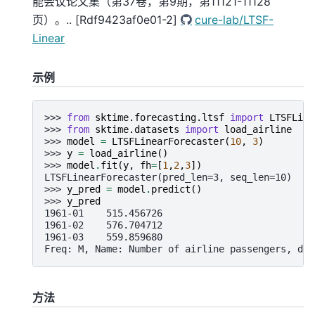
能会议论文集（第37卷，第9期，第11121-11128
页）。.. [Rdf9423af0e01-2]
cure-lab/LTSF-
Linear
示例
>>> 
from
sktime.forecasting.ltsf
import
LTSFLine
>>> 
from
sktime.datasets
import
load_airline
>>> 
model
=
LTSFLinearForecaster
(
10
,
3
)
>>> 
y
=
load_airline
()
>>> 
model
.
fit
(
y
,
fh
=
[
1
,
2
,
3
])
LTSFLinearForecaster(pred_len=3, seq_len=10)
>>> 
y_pred
=
model
.
predict
()
>>> 
y_pred
1961-01    515.456726
1961-02    576.704712
1961-03    559.859680
Freq: M, Name: Number of airline passengers, dty
方法