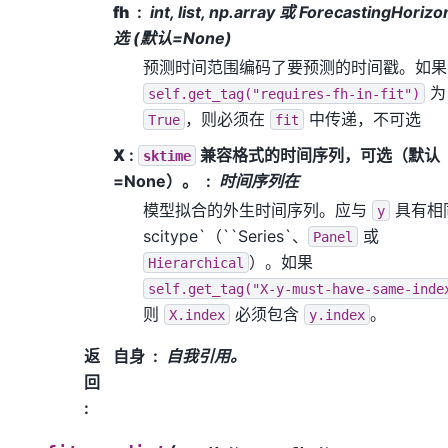
fh
int, list, np.array 或 ForecastingHorizo
选 (默认=None)
预测时间范围编码了要预测的时间戳。如果
为
self.get_tag("requires-fh-in-fit")
，则必须在
中传递，不可选
True
fit
X
:
兼容格式的时间序列，可选（默认
sktime
=None）。
时间序列在
模型拟合的外生时间序列。应与
具有相
y
scitype`（``Series`
、
或
Panel
）。如果
Hierarchical
self.get_tag("X-y-must-have-same-inde
则
必须包含
。
X.index
y.index
返
自身
自我引用。
回
: