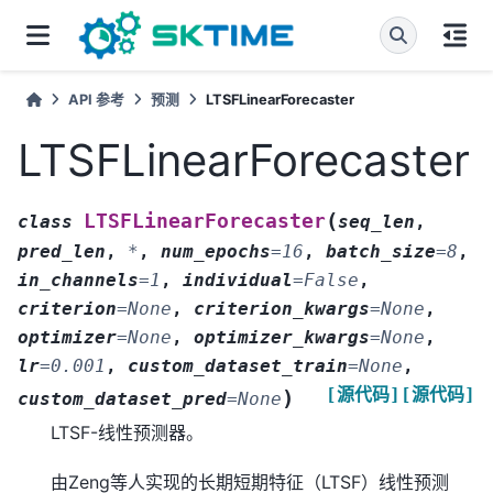
API 参考
预测
LTSFLinearForecaster
LTSFLinearForecaster
(
LTSFLinearForecaster
class
seq_len
,
pred_len
,
*
,
num_epochs
=
16
,
batch_size
=
8
,
in_channels
=
1
,
individual
=
False
,
criterion
=
None
,
criterion_kwargs
=
None
,
optimizer
=
None
,
optimizer_kwargs
=
None
,
lr
=
0.001
,
custom_dataset_train
=
None
,
[源代码]
[源代码]
)
custom_dataset_pred
=
None
LTSF-线性预测器。
由Zeng等人实现的长期短期特征（LTSF）线性预测