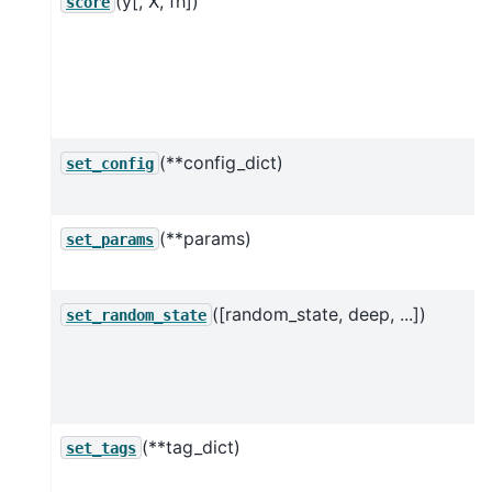
(y[, X, fh])
score
(**config_dict)
set_config
(**params)
set_params
([random_state, deep, ...])
set_random_state
(**tag_dict)
set_tags