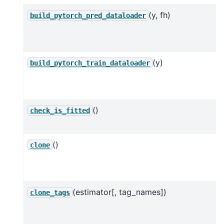
(y, fh)
build_pytorch_pred_dataloader
(y)
build_pytorch_train_dataloader
()
check_is_fitted
()
clone
(estimator[, tag_names])
clone_tags