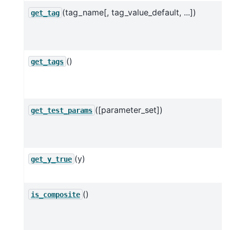
(tag_name[, tag_value_default, ...])
get_tag
()
get_tags
([parameter_set])
get_test_params
(y)
get_y_true
()
is_composite