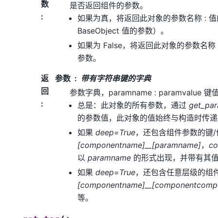
数
是否返回组件的参数。
:
如果为真，将返回此对象的参数名称 : 
BaseObject 值的参数）。
如果为 False，将返回此对象的参数名称
参数。
返
参数
带有字符串键的字典
回
参数字典，paramname : paramvalue
:
总是：此对象的所有参数，通过
get_pa
的参数值，此对象的值始终与构造时传递
如果
deep=True
，还包含组件参数的键
[componentname]__[paramname]
，
c
以
paramname
的形式出现，并带有其
如果
deep=True
，还包含任意层级的组
[componentname]__[componentcomp
等。