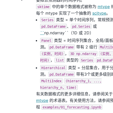
中的单个数据格式被称为
mtype
sktime
每个 mtype 实现了一个抽象的
scitype
。
类型 = 单个时间序列，常规预
Series
、
或
pd.DataFrame
pd.Series
``
np.ndarray``（1D 或 2D）
类型 = 时间序列集合，全局/面
Panel
测。
带有 2 级行
pd.DataFrame
MultiI
，
(实例,
时间)
3D
np.ndarray
(实例,
，
类型的
时间)
list
Series
pd.DataF
类型 = 分层集合，用于
Hierarchical
测。
带有3个或更多级别
pd.DataFrame
MultiIndex
(hierarchy_1,
...,
hierarchy_n,
time)
有关数据格式的更多详细信息，请参阅关于
mtype
的术语表。有关使用方法，请参阅
程
examples/01_forecasting.ipynb