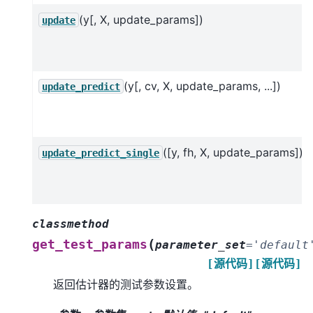
(y[, X, update_params])
update
(y[, cv, X, update_params, ...])
update_predict
([y, fh, X, update_params])
update_predict_single
classmethod
(
get_test_params
parameter_set
=
'default
[源代码]
[源代码]
返回估计器的测试参数设置。