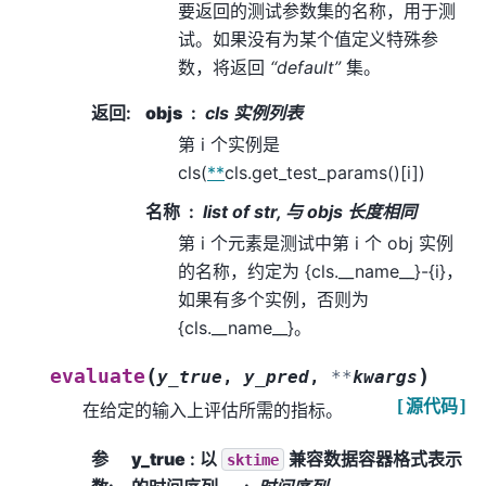
要返回的测试参数集的名称，用于测
试。如果没有为某个值定义特殊参
数，将返回
“default”
集。
返回
:
objs
cls 实例列表
第 i 个实例是
cls(
**
cls.get_test_params()[i])
名称
list of str, 与 objs 长度相同
第 i 个元素是测试中第 i 个 obj 实例
的名称，约定为 {cls.__name__}-{i}，
如果有多个实例，否则为
{cls.__name__}。
(
)
evaluate
y_true
,
y_pred
,
**
kwargs
[源代码]
在给定的输入上评估所需的指标。
参
y_true
: 以
兼容数据容器格式表示
sktime