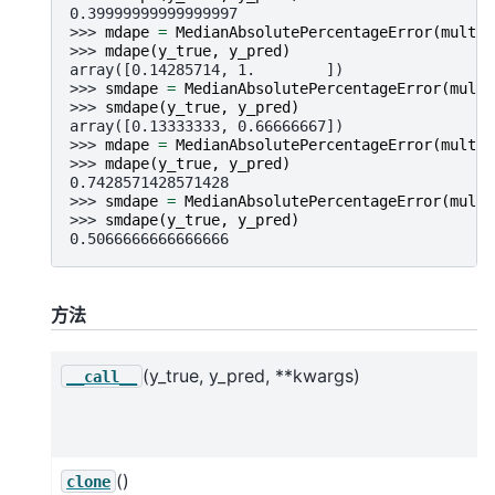
0.39999999999999997
>>> 
mdape
=
MedianAbsolutePercentageError
(
multio
>>> 
mdape
(
y_true
,
y_pred
)
array([0.14285714, 1.        ])
>>> 
smdape
=
MedianAbsolutePercentageError
(
multi
>>> 
smdape
(
y_true
,
y_pred
)
array([0.13333333, 0.66666667])
>>> 
mdape
=
MedianAbsolutePercentageError
(
multio
>>> 
mdape
(
y_true
,
y_pred
)
0.7428571428571428
>>> 
smdape
=
MedianAbsolutePercentageError
(
multi
>>> 
smdape
(
y_true
,
y_pred
)
0.5066666666666666
方法
(y_true, y_pred, **kwargs)
__call__
()
clone