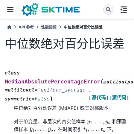
API 参考
性能指标
中位数绝对百分比误差
中位数绝对百分比误差
class
(
MedianAbsolutePercentageError
multioutpu
multilevel
=
'uniform_average'
,
[源代码]
[源代码]
)
symmetric
=
False
中位绝对百分比误差 (MdAPE) 或其对称版本。
y
1
,
…
,
y
n
对于单变量、非层次的真实值样本
和预测
y
…
^
,
1
y
,
^
n
t
1
,
…
,
t
n
值样本
，在时间索引
下，