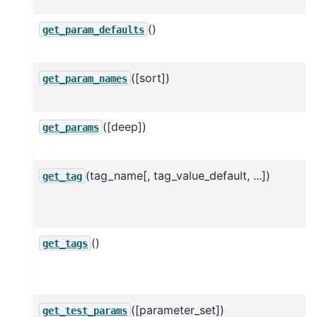
()
get_param_defaults
([sort])
get_param_names
([deep])
get_params
(tag_name[, tag_value_default, ...])
get_tag
()
get_tags
([parameter_set])
get_test_params