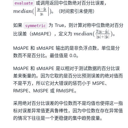
或调用返回中位数绝对百分比误差，
evaluate
m
e
d
i
a
n
(
|
y
i
−
y
^
i
y
i
|
)
。（时间索引未使用）
如果
为 True，则计算对称中位数绝对百分
symmetric
m
e
d
i
a
n
(
2
|
y
i
−
y
^
i
|
|
y
i
|
比误差（sMdAPE），定义为
。
MdAPE 和 sMdAPE 输出的是非负浮点数，单位是分
数而不是百分比。最佳值是 0.0。
MdAPE 和 sMdAPE 是以相对于测试数据的百分比误
差来衡量的。因为它取的是百分比预测误差的绝对值而
不是平方，所以它对大错误的惩罚小于 MSPE、
RMSPE、MdSPE 或 RMdSPE。
采用绝对百分比误差的中位数而不是均值也使得这一指
标对误差异常值更具鲁棒性，因为中位数在存在异常值
的情况下往往是一个更稳健的集中趋势度量。