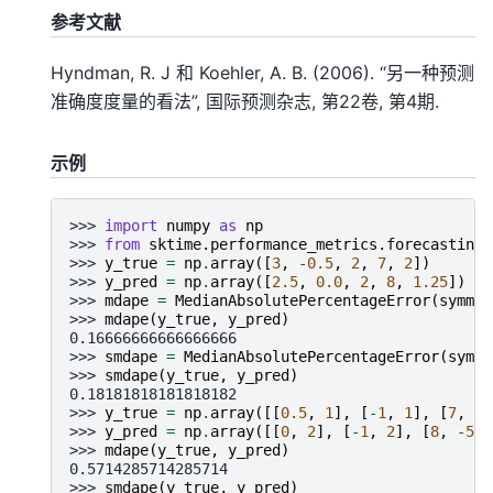
参考文献
Hyndman, R. J 和 Koehler, A. B. (2006). “另一种预测
准确度度量的看法”, 国际预测杂志, 第22卷, 第4期.
示例
>>> 
import
numpy
as
np
>>> 
from
sktime.performance_metrics.forecasting
>>> 
y_true
=
np
.
array
([
3
,
-
0.5
,
2
,
7
,
2
])
>>> 
y_pred
=
np
.
array
([
2.5
,
0.0
,
2
,
8
,
1.25
])
>>> 
mdape
=
MedianAbsolutePercentageError
(
symmet
>>> 
mdape
(
y_true
,
y_pred
)
0.16666666666666666
>>> 
smdape
=
MedianAbsolutePercentageError
(
symme
>>> 
smdape
(
y_true
,
y_pred
)
0.18181818181818182
>>> 
y_true
=
np
.
array
([[
0.5
,
1
],
[
-
1
,
1
],
[
7
,
-
6
>>> 
y_pred
=
np
.
array
([[
0
,
2
],
[
-
1
,
2
],
[
8
,
-
5
]]
>>> 
mdape
(
y_true
,
y_pred
)
0.5714285714285714
>>> 
smdape
(
y_true
,
y_pred
)