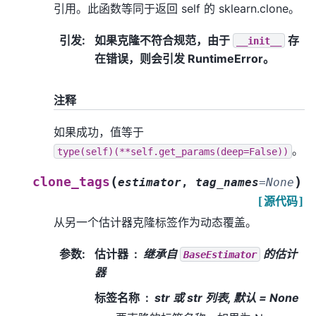
引用。此函数等同于返回 self 的 sklearn.clone。
引发
:
如果克隆不符合规范，由于
存
__init__
在错误，则会引发 RuntimeError。
注释
如果成功，值等于
。
type(self)(**self.get_params(deep=False))
(
)
clone_tags
estimator
,
tag_names
=
None
[源代码]
从另一个估计器克隆标签作为动态覆盖。
参数
:
估计器
继承自
的估计
BaseEstimator
器
标签名称
str 或 str 列表, 默认 = None