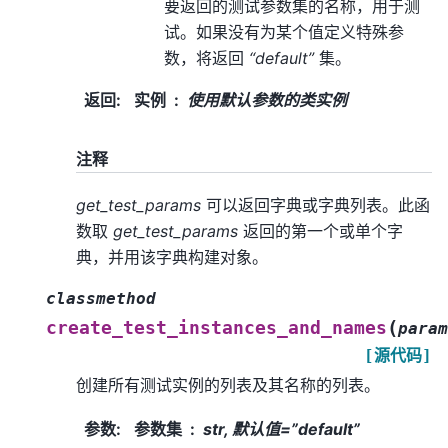
要返回的测试参数集的名称，用于测
试。如果没有为某个值定义特殊参
数，将返回
“default”
集。
返回
:
实例
使用默认参数的类实例
注释
get_test_params
可以返回字典或字典列表。此函
数取
get_test_params
返回的第一个或单个字
典，并用该字典构建对象。
classmethod
(
create_test_instances_and_names
param
[源代码]
创建所有测试实例的列表及其名称的列表。
参数
:
参数集
str, 默认值=”default”