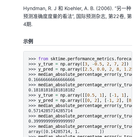
Hyndman, R. J 和 Koehler, A. B. (2006). “另一种
预测准确度度量的看法”, 国际预测杂志, 第22卷, 第
4期.
示例
>>> 
from
sktime.performance_metrics.forecast
>>> 
y_true
=
np
.
array
([
3
,
-
0.5
,
2
,
7
,
2
])
>>> 
y_pred
=
np
.
array
([
2.5
,
0.0
,
2
,
8
,
1.25
]
>>> 
median_absolute_percentage_error
(
y_true
,
0.16666666666666666
>>> 
median_absolute_percentage_error
(
y_true
,
0.18181818181818182
>>> 
y_true
=
np
.
array
([[
0.5
,
1
],
[
-
1
,
1
],
[
7
>>> 
y_pred
=
np
.
array
([[
0
,
2
],
[
-
1
,
2
],
[
8
,
>>> 
median_absolute_percentage_error
(
y_true
,
0.5714285714285714
>>> 
median_absolute_percentage_error
(
y_true
,
0.39999999999999997
>>> 
median_absolute_percentage_error
(
y_true
,
array([0.14285714, 1.        ])
>>> 
median_absolute_percentage_error
(
y_true
,