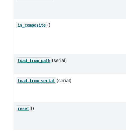
()
is_composite
(serial)
load_from_path
(serial)
load_from_serial
()
reset