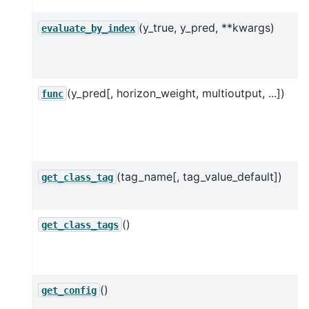
(y_true, y_pred, **kwargs)
evaluate_by_index
(y_pred[, horizon_weight, multioutput, ...])
func
(tag_name[, tag_value_default])
get_class_tag
()
get_class_tags
()
get_config