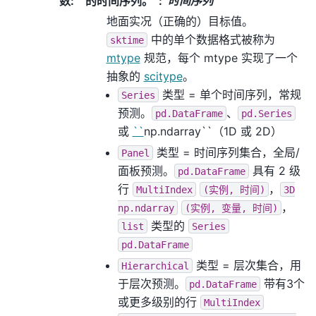
数
:
的时间序列。
时间序列
地面实况（正确的）目标值。
中的单个数据格式被称为
sktime
mtype
规范，每个 mtype 实现了一个
抽象的
scitype
。
类型 = 单个时间序列，常规
Series
预测。
、
pd.DataFrame
pd.Series
或
``
np.ndarray``（1D 或 2D）
类型 = 时间序列集合，全局/
Panel
面板预测。
具有 2 级
pd.DataFrame
行
，
MultiIndex
(实例,
时间)
3D
，
np.ndarray
(实例,
变量,
时间)
类型的
list
Series
pd.DataFrame
类型 = 层次集合，用
Hierarchical
于层次预测。
带有3个
pd.DataFrame
或更多级别的行
MultiIndex