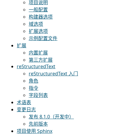
项目说明
一般配置
构建器选项
域选项
扩展选项
示例配置文件
扩展
内置扩展
第三方扩展
reStructuredText
reStructuredText 入门
角色
指令
字段列表
术语表
变更日志
发布 8.1.0（开发中）
先前版本
项目使用 Sphinx