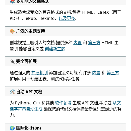
📚 多功能的文档格式
生成适合您受众的首选格式的文档,包括 HTML、LaTeX（用于
PDF）、ePub、Texinfo、
以及更多
.
🎨 广泛的主题支持
创建视觉上吸引人的文档,提供多种
内置
和
第三方
HTML 主
题,并能够自定义或
创建新主题
.
🔌 完全可扩展
通过强大的
扩展机制
添加自定义功能,有许多
内置
和
第三方
扩展可用于创建图表、测试代码等任务.
🛠️ 自动 API 文档
为 Python、C++ 和其他
软件领域
生成 API 文档,手动或
从文
档字符串自动生成
,确保您的代码文档保持最新且只需最少的努
力.
🌍 国际化 (i18n)