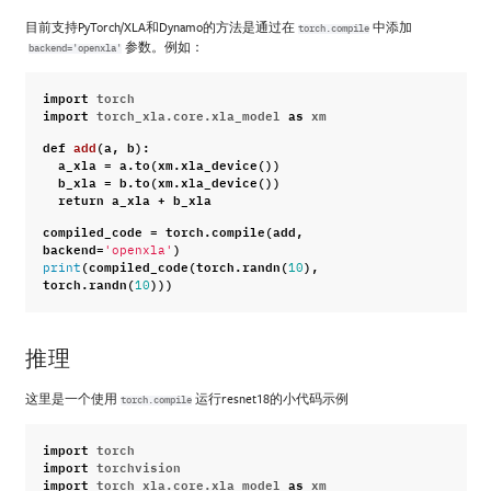
目前支持PyTorch/XLA和Dynamo的方法是通过在
中添加
torch.compile
参数。例如：
backend='openxla'
import
torch
import
torch_xla.core.xla_model
as
xm
def
add
(
a
,
b
):
a_xla
=
a
.
to
(
xm
.
xla_device
())
b_xla
=
b
.
to
(
xm
.
xla_device
())
return
a_xla
+
b_xla
compiled_code
=
torch
.
compile
(
add
,
backend
=
)
'openxla'
(
compiled_code
(
torch
.
randn
(
),
print
10
torch
.
randn
(
)))
10
推理
这里是一个使用
运行resnet18的小代码示例
torch.compile
import
torch
import
torchvision
import
torch_xla.core.xla_model
as
xm