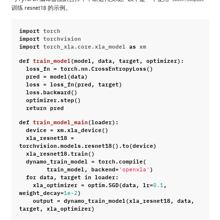
训练 resnet18 的示例。
import
torch
import
torchvision
import
torch_xla.core.xla_model
as
xm
def
train_model
(
model
,
data
,
target
,
optimizer
):
loss_fn
=
torch
.
nn
.
CrossEntropyLoss
()
pred
=
model
(
data
)
loss
=
loss_fn
(
pred
,
target
)
loss
.
backward
()
optimizer
.
step
()
return
pred
def
train_model_main
(
loader
):
device
=
xm
.
xla_device
()
xla_resnet18
=
torchvision
.
models
.
resnet18
()
.
to
(
device
)
xla_resnet18
.
train
()
dynamo_train_model
=
torch
.
compile
(
train_model
,
backend
=
)
'openxla'
for
data
,
target
in
loader
:
xla_optimizer
=
optim
.
SGD
(
data
,
lr
=
,
0.1
weight_decay
=
)
1e-2
output
=
dynamo_train_model
(
xla_resnet18
,
data
,
target
,
xla_optimizer
)