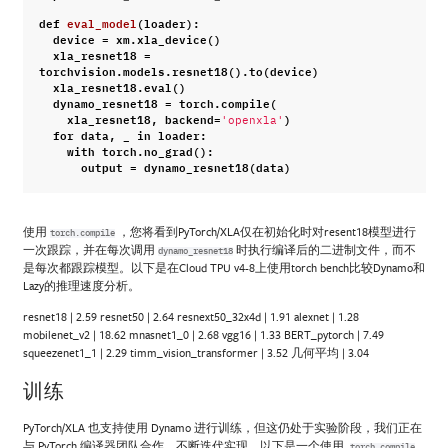
def
eval_model
(
loader
):
device
=
xm
.
xla_device
()
xla_resnet18
=
torchvision
.
models
.
resnet18
()
.
to
(
device
)
xla_resnet18
.
eval
()
dynamo_resnet18
=
torch
.
compile
(
xla_resnet18
,
backend
=
)
'openxla'
for
data
,
_
in
loader
:
with
torch
.
no_grad
():
output
=
dynamo_resnet18
(
data
)
使用
，您将看到PyTorch/XLA仅在初始化时对resent18模型进行
torch.compile
一次跟踪，并在每次调用
时执行编译后的二进制文件，而不
dynamo_resnet18
是每次都跟踪模型。以下是在Cloud TPU v4-8上使用torch bench比较Dynamo和
Lazy的推理速度分析。
resnet18 | 2.59 resnet50 | 2.64 resnext50_32x4d | 1.91 alexnet | 1.28
mobilenet_v2 | 18.62 mnasnet1_0 | 2.68 vgg16 | 1.33 BERT_pytorch | 7.49
squeezenet1_1 | 2.29 timm_vision_transformer | 3.52 几何平均 | 3.04
训练
PyTorch/XLA 也支持使用 Dynamo 进行训练，但这仍处于实验阶段，我们正在
与 PyTorch 编译器团队合作，不断迭代实现。以下是一个使用
torch.compile