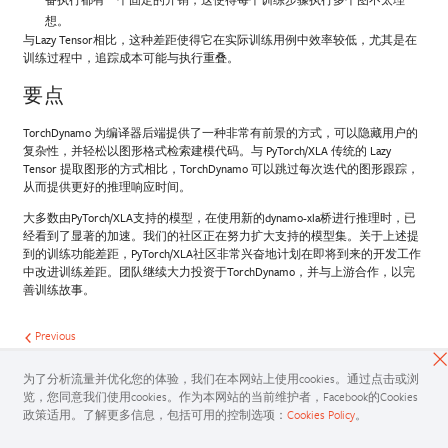
想。
与Lazy Tensor相比，这种差距使得它在实际训练用例中效率较低，尤其是在
训练过程中，追踪成本可能与执行重叠。
要点
TorchDynamo 为编译器后端提供了一种非常有前景的方式，可以隐藏用户的
复杂性，并轻松以图形格式检索建模代码。与 PyTorch/XLA 传统的 Lazy
Tensor 提取图形的方式相比，TorchDynamo 可以跳过每次迭代的图形跟踪，
从而提供更好的推理响应时间。
大多数由PyTorch/XLA支持的模型，在使用新的dynamo-xla桥进行推理时，已
经看到了显著的加速。我们的社区正在努力扩大支持的模型集。关于上述提
到的训练功能差距，PyTorch/XLA社区非常兴奋地计划在即将到来的开发工作
中改进训练差距。团队继续大力投资于TorchDynamo，并与上游合作，以完
善训练故事。
Previous
为了分析流量并优化您的体验，我们在本网站上使用cookies。通过点击或浏
览，您同意我们使用cookies。作为本网站的当前维护者，Facebook的Cookies
政策适用。了解更多信息，包括可用的控制选项：
Cookies Policy
。
© 版权所有 .
Built with
Sphinx
using a
theme
provided by
Read the Docs
.