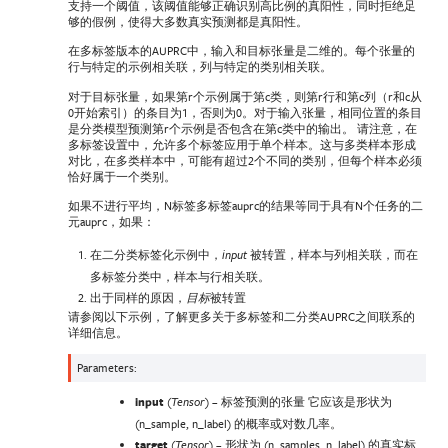
支持一个阈值，该阈值能够正确识别高比例的真阳性，同时拒绝足
够的假例，使得大多数真实预测都是真阳性。
在多标签版本的AUPRC中，输入和目标张量是二维的。每个张量的
行与特定的示例相关联，列与特定的类别相关联。
对于目标张量，如果第r个示例属于第c类，则第r行和第c列（r和c从
0开始索引）的条目为1，否则为0。对于输入张量，相同位置的条目
是分类模型预测第r个示例是否包含在第c类中的输出。 请注意，在
多标签设置中，允许多个标签应用于单个样本。这与多类样本形成
对比，在多类样本中，可能有超过2个不同的类别，但每个样本必须
恰好属于一个类别。
如果不进行平均，N标签多标签auprc的结果等同于具有N个任务的二
元auprc，如果：
在二分类标签化示例中，
被转置，样本与列相关联，而在
input
多标签分类中，样本与行相关联。
出于同样的原因，
被转置
目标
请参阅以下示例，了解更多关于多标签和二分类AUPRC之间联系的
详细信息。
Parameters
:
input
(
) – 标签预测的张量 它应该是形状为
Tensor
(n_sample, n_label) 的概率或对数几率。
target
(
) – 形状为 (n_samples, n_label) 的真实标
Tensor