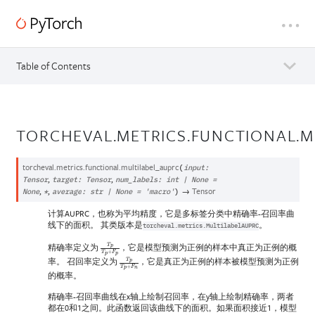
Table of Contents
TORCHEVAL.METRICS.FUNCTIONAL.M
torcheval.metrics.functional.
multilabel_auprc
(
input
:
,
,
Tensor
target
:
Tensor
num_labels
:
int
|
None
=
,
,
→
Tensor
None
*
average
:
str
|
None
=
'macro'
)
计算AUPRC，也称为平均精度，它是多标签分类中精确率-召回率曲
线下的面积。 其类版本是
。
torcheval.metrics.MultilabelAUPRC
精确率定义为
，它是模型预测为正例的样本中真正为正例的概
T
p
T
p
+
F
p
率。 召回率定义为
，它是真正为正例的样本被模型预测为正例
T
p
T
p
+
F
n
的概率。
精确率-召回率曲线在x轴上绘制召回率，在y轴上绘制精确率，两者
都在0和1之间。此函数返回该曲线下的面积。如果面积接近1，模型