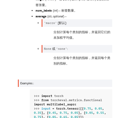
签张量。
num_labels
(
) – 标签数量。
int
average
(
) –
str
,
optional
[默认]:
'macro'
分别计算每个类别的指标，并返回它们的
未加权平均值。
或
:
None
'none'
分别计算每个类别的指标，并返回每个类
别的指标。
Examples::
>>> 
import
torch
>>> 
from
torcheval.metrics.functional
import
multilabel_auprc
>>> 
=
torch
.
tensor
([[
,
,
input
0.75
0.05
],
[
,
,
],
[
,
,
0.35
0.45
0.75
0.05
0.05
0.55
],
[
,
,
]])
0.75
0.05
0.65
0.05