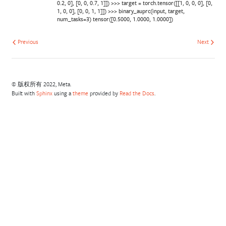
0.2, 0], [0, 0, 0.7, 1]]) >>> target = torch.tensor([[1, 0, 0, 0], [0,
1, 0, 0], [0, 0, 1, 1]]) >>> binary_auprc(input, target,
num_tasks=3) tensor([0.5000, 1.0000, 1.0000])
Previous
Next
© 版权所有 2022, Meta.
Built with
Sphinx
using a
theme
provided by
Read the Docs
.