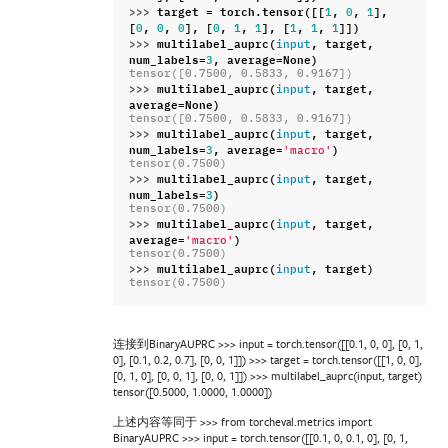
>>> 
target
=
torch
.
tensor
([[
,
,
],
1
0
1
[
,
,
],
[
,
,
],
[
,
,
]])
0
0
0
0
1
1
1
1
1
>>> 
multilabel_auprc
(
,
target
,
input
num_labels
=
,
average
=
None
)
3
tensor([0.7500, 0.5833, 0.9167])
>>> 
multilabel_auprc
(
,
target
,
input
average
=
None
)
tensor([0.7500, 0.5833, 0.9167])
>>> 
multilabel_auprc
(
,
target
,
input
num_labels
=
,
average
=
)
3
'macro'
tensor(0.7500)
>>> 
multilabel_auprc
(
,
target
,
input
num_labels
=
)
3
tensor(0.7500)
>>> 
multilabel_auprc
(
,
target
,
input
average
=
)
'macro'
tensor(0.7500)
>>> 
multilabel_auprc
(
,
target
)
input
tensor(0.7500)
连接到BinaryAUPRC >>> input = torch.tensor([[0.1, 0, 0], [0, 1,
0], [0.1, 0.2, 0.7], [0, 0, 1]]) >>> target = torch.tensor([[1, 0, 0],
[0, 1, 0], [0, 0, 1], [0, 0, 1]]) >>> multilabel_auprc(input, target)
tensor([0.5000, 1.0000, 1.0000])
上述内容等同于 >>> from torcheval.metrics import
BinaryAUPRC >>> input = torch.tensor([[0.1, 0, 0.1, 0], [0, 1,