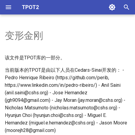
TPOT2
I
n
变形金刚
估计器
What to expect from AutoML
Arithmetictransformer
transformers
Base evolver
Average path length
Old config utils
Base
Lexicase selection
Cross val utils
Amltk parser
Estimator node
Choice
Tpot autoimputer
i
software
t
分类器
Column one hot encoder
Steady state evolver
Complexity
Tuple index
Map elites selection
Estimator
Eval utils
Estimator node gradual
Dynamic linear
Tpottemplates
该文件是TPOT库的一部分。
Intro
i
当前版本的TPOT是由以下人员在Cedars-Sinai开发的： -
回归器
Estimatortransformer
Number of leaves
nodes
Max weighted average
Estimator utils
Utils
Fss node
Dynamicunion
a
Genetic Feature Selection
selector
Pedro Henrique Ribeiro (https://github.com/perib,
nodes in TPOT2
Feature encoding frequency
Number of nodes
pipelines
Steady state estimator
https://www.linkedin.com/in/pedro-ribeiro/) - Anil Saini
Genetic feature selection
Graph
l
selector
Nsgaii
(anil.saini@cshs.org) - Jose Hernandez
i
GeneticFeatureSelectorNode
templates
Sequential
(jgh9094@gmail.com) - Jay Moran (jay.moran@cshs.org) -
z
Feature set selector
Random selector
Nicholas Matsumoto (nicholas.matsumoto@cshs.org) -
GraphPipeline
Tree
Hyunjun Choi (hyunjun.choi@cshs.org) - Miguel E.
i
Feature transformers
Tournament selection
Hernandez (miguel.e.hernandez@cshs.org) - Jason Moore
n
Symbolic Regression and
Union
(moorejh28@gmail.com)