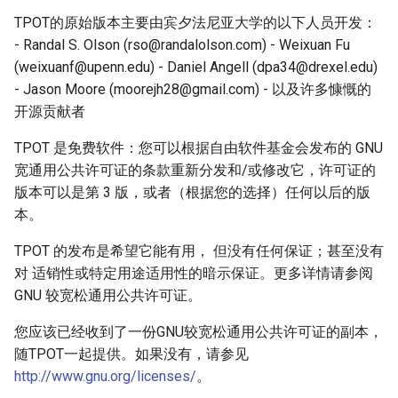
Classification
Genetic encoders
Tournament selection
g
TPOT的原始版本主要由宾夕法尼亚大学的以下人员开发：
dominated
Wrapper
- Randal S. Olson (rso@randalolson.com) - Weixuan Fu
s
Parallelization
Imputer
(weixuanf@upenn.edu) - Daniel Angell (dpa34@drexel.edu)
e
- Jason Moore (moorejh28@gmail.com) - 以及许多慷慨的
Strategies for reducing
Nn
a
开源贡献者
computational load
Passkbinsdiscretizer
r
TPOT 是免费软件：您可以根据自由软件基金会发布的 GNU
9 Genetic Algorithm Overview
宽通用公共许可证的条款重新分发和/或修改它，许可证的
c
Passthrough
版本可以是第 3 版，或者（根据您的选择）任何以后的版
Amltk search space parser
h
本。
example
Zero count
TPOT 的发布是希望它能有用， 但没有任何保证；甚至没有
对 适销性或特定用途适用性的暗示保证。更多详情请参阅
GNU 较宽松通用公共许可证。
您应该已经收到了一份GNU较宽松通用公共许可证的副本，
随TPOT一起提供。如果没有，请参见
http://www.gnu.org/licenses/
。