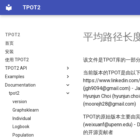
TPOT2
平均路径长
TPOT2
首页
安装
该文件是TPOT库的一部
使用 TPOT2
TPOT2 API
当前版本的TPOT是由以下人员在Ceda
Examples
估计器
https://www.linkedin.com/i
Documentation
分类器
What to expect from AutoML
(jgh9094@gmail.com) - Ja
software
回归器
tpot2
Hyunjun Choi (hyunjun.ch
Intro
version
(moorejh28@gmail.com)
Genetic Feature Selection
Graphsklearn
nodes in TPOT2
TPOT的原始版本主要由宾夕法尼亚大
Individual
GeneticFeatureSelectorNode
(weixuanf@upenn.edu) -
Logbook
GraphPipeline
的开源贡献者
Population
Symbolic Regression and