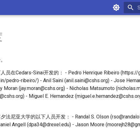
I
度
分。
rs-Sinai开发的： - Pedro Henrique Ribeiro (https://git
n/pedro-ribeiro/) - Anil Saini (anil.saini@cshs.org) - Jose Hern
y Moran (jay.moran@cshs.org) - Nicholas Matsumoto (nicholas.
oi@cshs.org) - Miguel E. Hernandez (miguel.e.hernandez@cshs.o
学的以下人员开发： - Randal S. Olson (rso@randalolson.
 Daniel Angell (dpa34@drexel.edu) - Jason Moore (moorejh