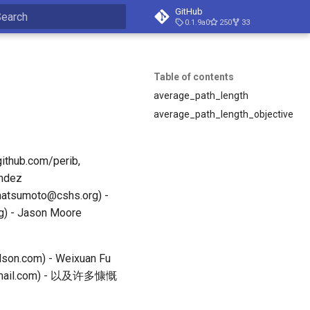
GitHub
0.1.9a0
250
33
nitializing search
Table of contents
average_path_length
average_path_length_objective
hub.com/perib,
andez
matsumoto@cshs.org) -
rg) - Jason Moore
com) - Weixuan Fu
28@gmail.com) - 以及许多慷慨