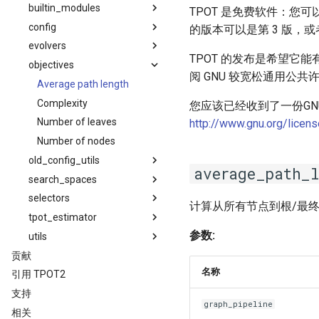
builtin_modules
Classification
TPOT 是免费软件：您
config
Arithmetictransformer
Parallelization
的版本可以是第 3 版，
evolvers
Column one hot encoder
Autoqtl builtins
Strategies for reducing
TPOT 的发布是希望它
computational load
objectives
Estimatortransformer
Classifiers
Base evolver
阅 GNU 较宽松通用公共
9 Genetic Algorithm Overview
Feature encoding
Classifiers sklearnex
Steady state evolver
Average path length
frequency selector
Amltk search space parser
Get configspace
Complexity
您应该已经收到了一份GN
example
Feature set selector
Imputers
Number of leaves
http://www.gnu.org/licen
Feature transformers
Mdr configs
Number of nodes
Genetic encoders
old_config_utils
Regressors
average_path_l
Imputer
search_spaces
Regressors sklearnex
Old config utils
Nn
selectors
Selectors
Base
计算从所有节点到根/最终估
Passkbinsdiscretizer
tpot_estimator
Special configs
Tuple index
Lexicase selection
Passthrough
参数:
utils
Template search spaces
nodes
Map elites selection
Cross val utils
Zero count
贡献
Transformers
pipelines
Max weighted average
Estimator
Amltk parser
Estimator node
selector
名称
引用 TPOT2
Estimator utils
Eval utils
Estimator node gradual
Choice
Nsgaii
支持
Steady state estimator
Utils
Fss node
Dynamic linear
graph_pipeline
Random selector
相关
templates
Genetic feature selection
Dynamicunion