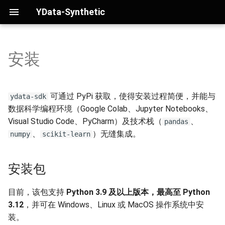
YData-Synthetic
安装
安装包
UI 界面 - YData Fabric
Great Expectations
帮助与故障排除
GMM
TimeGAN
Fabric 多表 **
使用 Google Colab
生成单表
CGAN
DoppelGANger
可通过 PyPi 获取，使得安装过程简便，并能与
ydata-sdk
数据科学编程环境（Google Colab、Jupyter Notebooks、
生成时间序列
WGAN
Visual Studio Code、PyCharm）及技术栈（
、
pandas
、
）无缝集成。
numpy
scikit-learn
生成多表
WGAN-GP
常见问题
安装包
CTGAN
DRAGAN
目前，该包支持
Python 3.9 及以上版本，最高至 Python
3.12
，并可在 Windows、Linux 或 MacOS 操作系统中安
Cramer GAN
装。