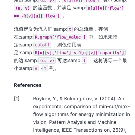
(u,
v)
R[u][v]['flow']
的流函数，并满足:samp:
(u,
v)
R[u][v]['flow']
。
==
-R[v][u]['flow']
流值定义为流入汇:samp:
的总流量，存储
t
在:samp:
中。如果未指
R.graph['flow_value']
定:samp:
，则仅使用满
cutoff
足:samp:
R[u][v]['flow']
<
R[u][v]['capacity']
的边:samp:
可达:samp:
，这将诱导一个最
(u,
v)
t
小:samp:
-
割。
s
t
References
[
1
]
Boykov, Y., & Kolmogorov, V. (2004). An
experimental comparison of min-cut/max-
flow algorithms for energy minimization in
vision. Pattern Analysis and Machine
Intelligence, IEEE Transactions on, 26(9),