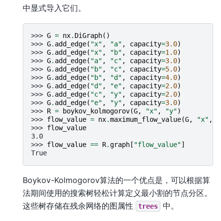
中显式导入它们。
>>> 
G
=
nx
.
DiGraph
()
>>> 
G
.
add_edge
(
"x"
,
"a"
,
capacity
=
3.0
)
>>> 
G
.
add_edge
(
"x"
,
"b"
,
capacity
=
1.0
)
>>> 
G
.
add_edge
(
"a"
,
"c"
,
capacity
=
3.0
)
>>> 
G
.
add_edge
(
"b"
,
"c"
,
capacity
=
5.0
)
>>> 
G
.
add_edge
(
"b"
,
"d"
,
capacity
=
4.0
)
>>> 
G
.
add_edge
(
"d"
,
"e"
,
capacity
=
2.0
)
>>> 
G
.
add_edge
(
"c"
,
"y"
,
capacity
=
2.0
)
>>> 
G
.
add_edge
(
"e"
,
"y"
,
capacity
=
3.0
)
>>> 
R
=
boykov_kolmogorov
(
G
,
"x"
,
"y"
)
>>> 
flow_value
=
nx
.
maximum_flow_value
(
G
,
"x"
,
"
>>> 
flow_value
3.0
>>> 
flow_value
==
R
.
graph
[
"flow_value"
]
True
Boykov-Kolmogorov算法的一个优点是，可以根据算
法期间使用的搜索树轻松计算定义最小割的节点分区。
这些树存储在残余网络的图属性
中。
trees