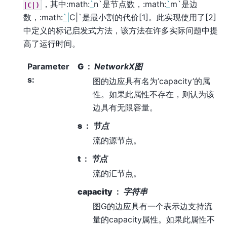
，其中:math:
`
n`是节点数，:math:
`
m`是边
|C|)
数，:math:
`
|
C|`是最小割的代价[1]。此实现使用了[2]
中定义的标记启发式方法，该方法在许多实际问题中提
高了运行时间。
Parameter
G
NetworkX图
s
:
图的边应具有名为’capacity’的属
性。如果此属性不存在，则认为该
边具有无限容量。
s
节点
流的源节点。
t
节点
流的汇节点。
capacity
字符串
图G的边应具有一个表示边支持流
量的capacity属性。如果此属性不