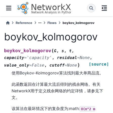
Reference
Flows
boykov_kolmogorov
boykov_kolmogorov
(
boykov_kolmogorov
G
,
s
,
t
,
capacity
=
'capacity'
,
residual
=
None
,
[source]
)
value_only
=
False
,
cutoff
=
None
使用Boykov-Kolmogorov算法找到最大单商品流。
此函数返回在计算最大流后得到的残余网络。有关
NetworkX用于定义残余网络的约定详情，请参见下
文。
该算法在最坏情况下的复杂度为:math:
O(n^2
m