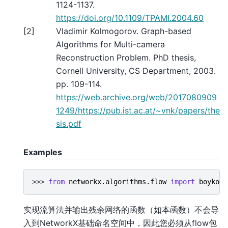
1124-1137.
https://doi.org/10.1109/TPAMI.2004.60
[
2
]
Vladimir Kolmogorov. Graph-based
Algorithms for Multi-camera
Reconstruction Problem. PhD thesis,
Cornell University, CS Department, 2003.
pp. 109-114.
https://web.archive.org/web/2017080909
1249/https://pub.ist.ac.at/~vnk/papers/the
sis.pdf
Examples
>>> 
from
networkx.algorithms.flow
import
boykov_
实现流算法并输出残余网络的函数（如本函数）不会导
入到NetworkX基础命名空间中，因此您必须从flow包