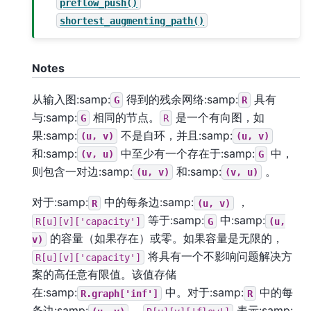
preflow_push()
shortest_augmenting_path()
Notes
从输入图:samp:
得到的残余网络:samp:
具有
G
R
与:samp:
相同的节点。
是一个有向图，如
G
R
果:samp:
不是自环，并且:samp:
(u,
v)
(u,
v)
和:samp:
中至少有一个存在于:samp:
中，
(v,
u)
G
则包含一对边:samp:
和:samp:
。
(u,
v)
(v,
u)
对于:samp:
中的每条边:samp:
，
R
(u,
v)
等于:samp:
中:samp:
R[u][v]['capacity']
G
(u,
的容量（如果存在）或零。如果容量是无限的，
v)
将具有一个不影响问题解决方
R[u][v]['capacity']
案的高任意有限值。该值存储
在:samp:
中。对于:samp:
中的每
R.graph['inf']
R
条边:samp:
，
表示:samp: