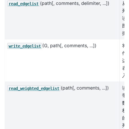
(path[, comments, delimiter, ...])
从
read_edgelist
列
读
图
据
(G, path[, comments, ...])
将
write_edgelist
作
边
表
入
(path[, comments, ...])
读
read_weighted_edgelist
带
数
权
的
列