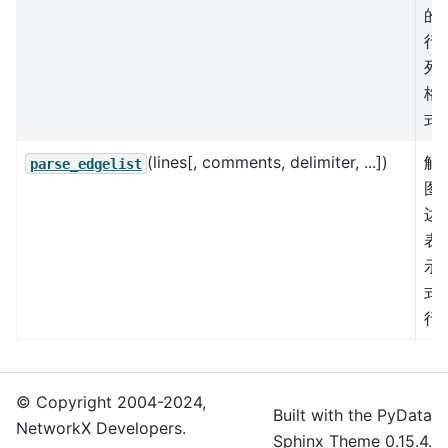
的
行
列
格
式
(lines[, comments, delimiter, ...])
解
parse_edgelist
图
边
表
示
式
行
© Copyright 2004-2024,
Built with the
PyData
NetworkX Developers.
Sphinx Theme
0.15.4.