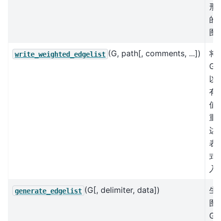
形
的
图
(G, path[, comments, ...])
将
write_weighted_edgelist
G
以
有
值
重
边
表
式
入
(G[, delimiter, data])
生
generate_edgelist
图
G