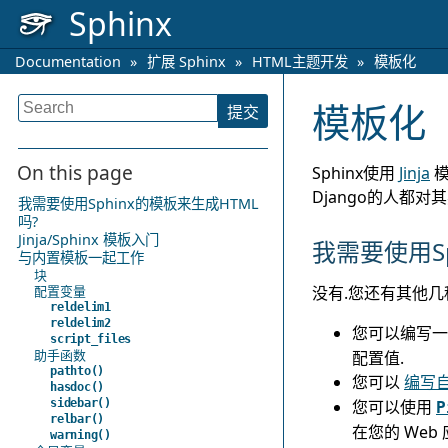
Sphinx
Documentation
»
扩展 Sphinx
»
HTML主题开发
»
模板化
模板化
On this page
Sphinx使用
Jinja
模
Django的人都对
我需要使用Sphinx的模板来生成HTML
吗?
Jinja/Sphinx 模板入门
我需要使用Sp
与内置模板一起工作
块
没有.您还有其他几
配置变量
reldelim1
reldelim2
您可以编写
script_files
助手函数
配置值.
pathto()
您可以
编写
hasdoc()
您可以使用
sidebar()
P
relbar()
在您的 Web
warning()