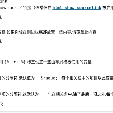
ink
ow source” 链接（通常仅在
被启用
html_show_sourcelink
.
框.如果你想在侧边栏底部放置一些内容,请覆盖此内容.
.
使用
标签设置一些由布局模板使用的变量:
{%
set
%}
目的分隔符.默认值为
每个相关栏中的项目以此变量
'
&raquo;'
侧项的分隔符.这默认为
.在相关条中,除了最后一项之外,每
'
|'
: