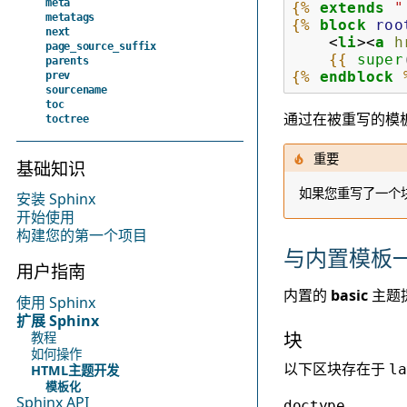
meta
{%
extends
"
metatags
{%
block
roo
next
<
li
><
a
h
page_source_suffix
{{
super
parents
{%
endblock
prev
sourcename
toc
通过在被重写的模板名
toctree
重要
基础知识
如果您重写了一个
安装 Sphinx
开始使用
构建您的第一个项目
与内置模板
用户指南
内置的
basic
主题提
使用 Sphinx
扩展 Sphinx
块
教程
如何操作
以下区块存在于
la
HTML主题开发
模板化
Sphinx API
doctype