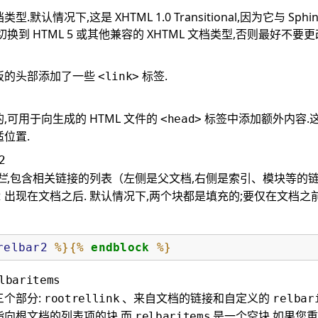
.默认情况下,这是 XHTML 1.0 Transitional,因为它与 Sphin
换到 HTML 5 或其他兼容的 XHTML 文档类型,否则最好不要更
板的头部添加了一些
标签.
<link>
,可用于向生成的 HTML 文件的
标签中添加额外内容.这是添加
<head>
位置.
2
栏
,包含相关链接的列表（左侧是父文档,右侧是索引、模块等的链
出现在文档之后. 默认情况下,两个块都是填充的;要仅在文档之
2
relbar2
%}{%
endblock
%}
lbaritems
三个部分:
、来自文档的链接和自定义的
rootrellink
relbar
指向根文档的列表项的块,而
是一个空块.如果您
relbaritems