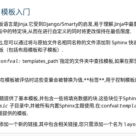
inx 模板入门
板语言是Jinja.它受到Django/Smarty的启发,易于理解.Jinj
板中的特定块,从而在进行自定义的同时将更改保持在最低限度.
,您可以通过将与原始文件名相同名称的文件添加到 Sphinx 
板（包括布局模板和子模板）.
templates_path`指定的文件夹中查找模板,如果
confval:
,在模板被评估时这些变量会被替换为值,**标签**,用于控制模板的
*主题提供了基本模板,并包含一些将填充数据的块.这些块位于Sphi
子目录中,并被所有内置Sphinx主题使用.在:confval:
sic
templ
题提供的模板.
添加一个新的链接,其中包含相关链接,您只需添加一个名为
layo