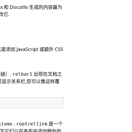
x 和 Docutils 生成的内容最为
改它.
 JavaScript 或额外 CSS
接）.
出现在文档之
relbar1
前显示关系栏,您可以像这样覆
.
是一个
items
rootrellink
重写它们以在条形中添加额外的