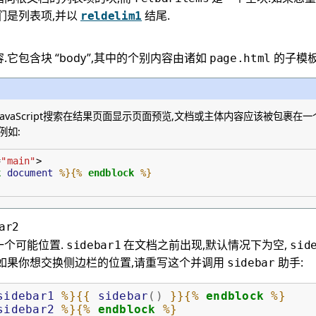
们是列表项,并以
结尾.
reldelim1
.它包含块 “body”,其中的个别内容由诸如
的子模板
page.html
avaScript搜索在结果页面显示页面预览,文档或主体内容应该被包裹在
例如:
=
"main"
>
k
document
%}{%
endblock
%}
ar2
一个可能位置.
在文档之前出现,默认情况下为空,
sidebar1
sid
.如果你想交换侧边栏的位置,请重写这个并调用
助手:
sidebar
sidebar1
%}{{
sidebar
()
}}{%
endblock
%}
sidebar2
%}{%
endblock
%}