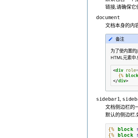
链接,请确保它
document
文档本身的内容
备注
为了使内置的J
HTML元素中.
<
div
role
{%
bloc
</
div
>
,
sidebar1
sideb
文档侧边栏的
默认的侧边栏
{%
block
{%
block