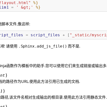
!layout.html"
%}
lim1
=
' &gt;'
%}
脚本文件,像这样:
ript_files
=
script_files
+
[
"_static/myscri
弃用:
请使用
而不是.
.Sphinx.add_js_file()
各种Jinja函数作为模板中的助手.您可以使用它们来生成链接或输出
)
ent
x文档的路径作为URL.使用此方法引用已生成的文档.
)
,
1
路径,该文件名相对生成输出的根目录.使用此方法引用静态文件.
)
ent