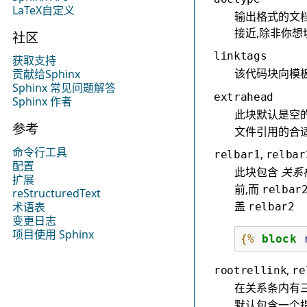
LaTeX自定义
输出格式的文档类型
接近,除非你想切
社区
linktags
获取支持
该代码块向模
贡献给Sphinx
Sphinx 常见问题解答
extrahead
Sphinx 作者
此块默认是空的
参考
文件引用的合适
命令行工具
,
relbar1
relbar
配置
此块包含
关系
扩展
前,而
relbar
reStructuredText
盖
术语表
relbar2
变更日志
项目使用 Sphinx
{%
block
,
rootrellink
re
在关系条内有
默认包含一个