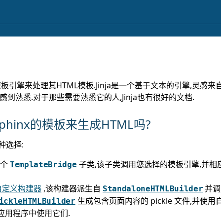
板引擎来处理其HTML模板.Jinja是一个基于文本的引擎,灵感来自
其感到熟悉.对于那些需要熟悉它的人,Jinja也有很好的文档.
hinx的模板来生成HTML吗?
种选择:
一个
子类,该子类调用您选择的模板引擎,并相
TemplateBridge
自定义构建器
,该构建器派生自
并调
StandaloneHTMLBuilder
生成包含页面内容的 pickle 文件,并使
ickleHTMLBuilder
 应用程序中使用它们.