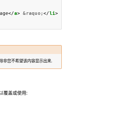
age
</
a
>
&raquo;
</
li
>
除非您不希望该内容显示出来.
可以覆盖或使用: