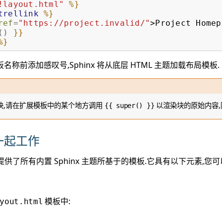
!layout.html"
%}
trellink
%}
ref
=
"https://project.invalid/"
>
Project Homep
()
}}
%}
称前添加感叹号,Sphinx 将从底层 HTML 主题加载布局模板.
块,请在扩展模板中的某个地方调用
以渲染块的原始内容,
{{
super()
}}
一起工作
供了所有内置 Sphinx 主题所基于的模板.它具有以下元素,您
模板中:
yout.html