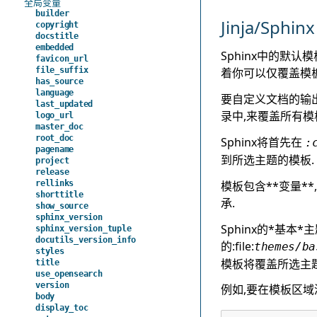
全局变量
builder
Jinja/Sph
copyright
docstitle
embedded
Sphinx中的默认模
favicon_url
file_suffix
着你可以仅覆盖模
has_source
language
要自定义文档的输出
last_updated
录中,来覆盖所有模
logo_url
master_doc
root_doc
Sphinx将首先在
:
pagename
到所选主题的模板.
project
release
模板包含**变量**
rellinks
shorttitle
承.
show_source
sphinx_version
Sphinx的*基本
sphinx_version_tuple
docutils_version_info
的:file:
themes/ba
styles
模板将覆盖所选主
title
use_opensearch
version
例如,要在模板区域
body
display_toc