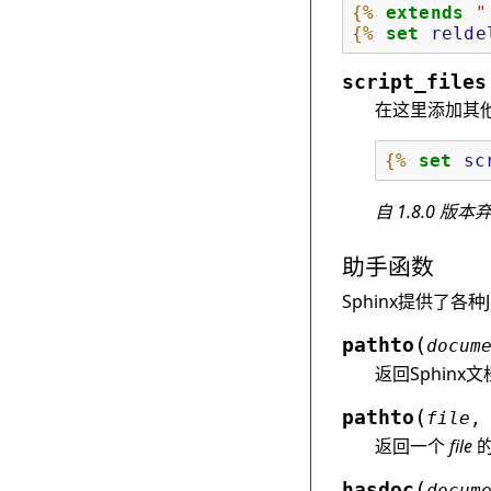
{%
extends
"
{%
set
relde
script_files
在这里添加其他
{%
set
sc
自 1.8.0 版本
助手函数
Sphinx提供了
(
pathto
docum
返回Sphin
(
pathto
file
返回一个
file
的
(
hasdoc
docum