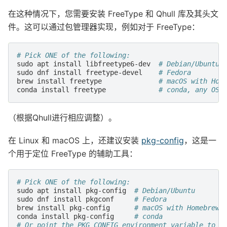
在这种情况下，您需要安装 FreeType 和 Qhull 库及其头文
件。这可以通过包管理器实现，例如对于 FreeType：
# Pick ONE of the following:
sudo
apt
install
libfreetype6-dev
# Debian/Ubuntu
sudo
dnf
install
freetype-devel
# Fedora
brew
install
freetype
# macOS with Hom
conda
install
freetype
# conda, any OS
（根据Qhull进行相应调整）。
在 Linux 和 macOS 上，还建议安装
pkg-config
，这是一
个用于定位 FreeType 的辅助工具：
# Pick ONE of the following:
sudo
apt
install
pkg-config
# Debian/Ubuntu
sudo
dnf
install
pkgconf
# Fedora
brew
install
pkg-config
# macOS with Homebrew
conda
install
pkg-config
# conda
# Or point the PKG_CONFIG environment variable to t