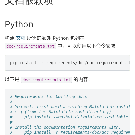
文档依赖项
Python
构建
文档
所需的额外 Python 包列在
中，可以使用以下命令安装
doc-requirements.txt
pip
install
-
r
requirements
/
doc
/
doc
-
requirements
.
tx
以下是
的内容：
doc-requirements.txt
# Requirements for building docs
#
# You will first need a matching Matplotlib install
# e.g (from the Matplotlib root directory)
#     pip install --no-build-isolation --editable .
#
# Install the documentation requirements with:
#     pip install -r requirements/doc/doc-requireme