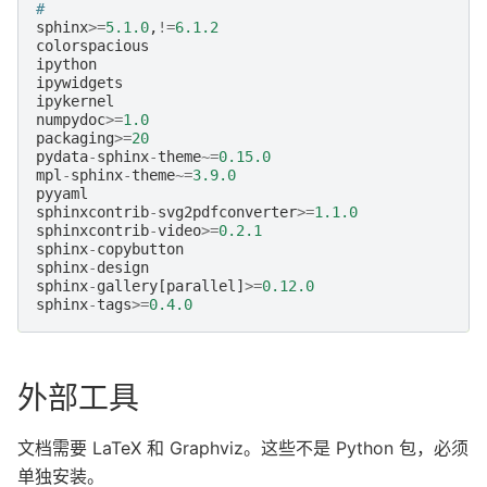
#
sphinx
>=
5.1.0
,
!=
6.1.2
colorspacious
ipython
ipywidgets
ipykernel
numpydoc
>=
1.0
packaging
>=
20
pydata
-
sphinx
-
theme
~=
0.15.0
mpl
-
sphinx
-
theme
~=
3.9.0
pyyaml
sphinxcontrib
-
svg2pdfconverter
>=
1.1.0
sphinxcontrib
-
video
>=
0.2.1
sphinx
-
copybutton
sphinx
-
design
sphinx
-
gallery
[
parallel
]
>=
0.12.0
sphinx
-
tags
>=
0.4.0
外部工具
文档需要 LaTeX 和 Graphviz。这些不是 Python 包，必须
单独安装。