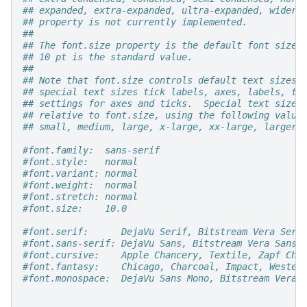
## expanded, extra-expanded, ultra-expanded, wider,
## property is not currently implemented.
##
## The font.size property is the default font size 
## 10 pt is the standard value.
##
## Note that font.size controls default text sizes.
## special text sizes tick labels, axes, labels, ti
## settings for axes and ticks.  Special text sizes
## relative to font.size, using the following value
## small, medium, large, x-large, xx-large, larger,
#font.family:  sans-serif
#font.style:   normal
#font.variant: normal
#font.weight:  normal
#font.stretch: normal
#font.size:    10.0
#font.serif:      DejaVu Serif, Bitstream Vera Seri
#font.sans-serif: DejaVu Sans, Bitstream Vera Sans,
#font.cursive:    Apple Chancery, Textile, Zapf Cha
#font.fantasy:    Chicago, Charcoal, Impact, Wester
#font.monospace:  DejaVu Sans Mono, Bitstream Vera 