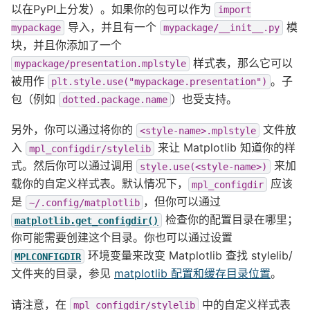
以在PyPI上分发）。如果你的包可以作为
import
导入，并且有一个
模
mypackage
mypackage/__init__.py
块，并且你添加了一个
样式表，那么它可以
mypackage/presentation.mplstyle
被用作
。子
plt.style.use("mypackage.presentation")
包（例如
）也受支持。
dotted.package.name
另外，你可以通过将你的
文件放
<style-name>.mplstyle
入
来让 Matplotlib 知道你的样
mpl_configdir/stylelib
式。然后你可以通过调用
来加
style.use(<style-name>)
载你的自定义样式表。默认情况下，
应该
mpl_configdir
是
，但你可以通过
~/.config/matplotlib
检查你的配置目录在哪里；
matplotlib.get_configdir()
你可能需要创建这个目录。你也可以通过设置
环境变量来改变 Matplotlib 查找 stylelib/
MPLCONFIGDIR
文件夹的目录，参见
matplotlib 配置和缓存目录位置
。
请注意，在
中的自定义样式表
mpl_configdir/stylelib