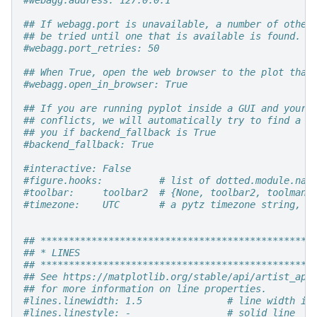
#webagg.address: 127.0.0.1
## If webagg.port is unavailable, a number of other
## be tried until one that is available is found.
#webagg.port_retries: 50
## When True, open the web browser to the plot that
#webagg.open_in_browser: True
## If you are running pyplot inside a GUI and your 
## conflicts, we will automatically try to find a c
## you if backend_fallback is True
#backend_fallback: True
#interactive: False
#figure.hooks:          # list of dotted.module.nam
#toolbar:     toolbar2  # {None, toolbar2, toolmana
#timezone:    UTC       # a pytz timezone string, e
## ************************************************
## * LINES                                         
## ************************************************
## See https://matplotlib.org/stable/api/artist_api
## for more information on line properties.
#lines.linewidth: 1.5               # line width in
#lines.linestyle: -                 # solid line