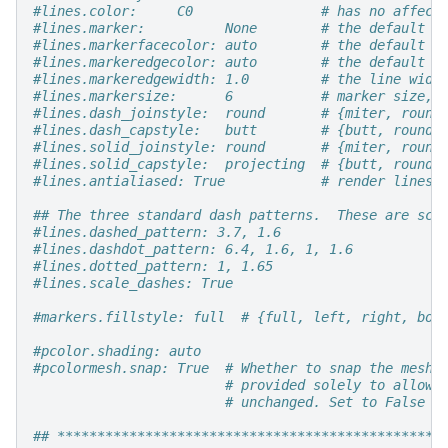
#lines.color:     C0                # has no affect
#lines.marker:          None        # the default m
#lines.markerfacecolor: auto        # the default m
#lines.markeredgecolor: auto        # the default m
#lines.markeredgewidth: 1.0         # the line widt
#lines.markersize:      6           # marker size, 
#lines.dash_joinstyle:  round       # {miter, round
#lines.dash_capstyle:   butt        # {butt, round,
#lines.solid_joinstyle: round       # {miter, round
#lines.solid_capstyle:  projecting  # {butt, round,
#lines.antialiased: True            # render lines 
## The three standard dash patterns.  These are sca
#lines.dashed_pattern: 3.7, 1.6
#lines.dashdot_pattern: 6.4, 1.6, 1, 1.6
#lines.dotted_pattern: 1, 1.65
#lines.scale_dashes: True
#markers.fillstyle: full  # {full, left, right, bot
#pcolor.shading: auto
#pcolormesh.snap: True  # Whether to snap the mesh 
# provided solely to allow 
# unchanged. Set to False t
## ************************************************