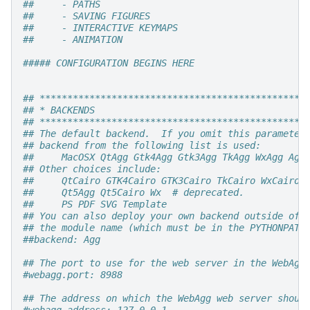
##     - PATHS
##     - SAVING FIGURES
##     - INTERACTIVE KEYMAPS
##     - ANIMATION
##### CONFIGURATION BEGINS HERE
## ************************************************
## * BACKENDS                                      
## ************************************************
## The default backend.  If you omit this parameter
## backend from the following list is used:
##     MacOSX QtAgg Gtk4Agg Gtk3Agg TkAgg WxAgg Agg
## Other choices include:
##     QtCairo GTK4Cairo GTK3Cairo TkCairo WxCairo 
##     Qt5Agg Qt5Cairo Wx  # deprecated.
##     PS PDF SVG Template
## You can also deploy your own backend outside of 
## the module name (which must be in the PYTHONPATH
##backend: Agg
## The port to use for the web server in the WebAgg
#webagg.port: 8988
## The address on which the WebAgg web server shoul