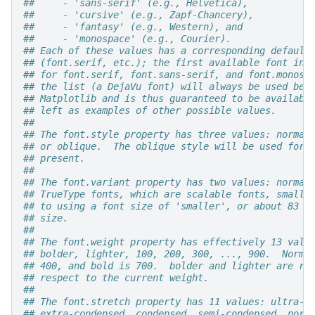
##     - 'sans-serif' (e.g., Helvetica),
##     - 'cursive' (e.g., Zapf-Chancery),
##     - 'fantasy' (e.g., Western), and
##     - 'monospace' (e.g., Courier).
## Each of these values has a corresponding default
## (font.serif, etc.); the first available font in 
## for font.serif, font.sans-serif, and font.monosp
## the list (a DejaVu font) will always be used bec
## Matplotlib and is thus guaranteed to be availabl
## left as examples of other possible values.
##
## The font.style property has three values: normal
## or oblique.  The oblique style will be used for 
## present.
##
## The font.variant property has two values: normal
## TrueType fonts, which are scalable fonts, small-
## to using a font size of 'smaller', or about 83 %
## size.
##
## The font.weight property has effectively 13 valu
## bolder, lighter, 100, 200, 300, ..., 900.  Norma
## 400, and bold is 700.  bolder and lighter are re
## respect to the current weight.
##
## The font.stretch property has 11 values: ultra-c
## extra-condensed, condensed, semi-condensed, norm