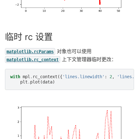
临时 rc 设置
对象也可以使用
matplotlib.rcParams
上下文管理器临时更改：
matplotlib.rc_context
with
mpl
.
rc_context
({
'lines.linewidth'
:
2
,
'lines.l
plt
.
plot
(
data
)