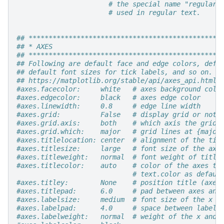
# the special name "regular"
# used in regular text.
## ************************************************
## * AXES                                          
## ************************************************
## Following are default face and edge colors, defa
## default font sizes for tick labels, and so on.  
## https://matplotlib.org/stable/api/axes_api.html#
#axes.facecolor:     white   # axes background colo
#axes.edgecolor:     black   # axes edge color
#axes.linewidth:     0.8     # edge line width
#axes.grid:          False   # display grid or not
#axes.grid.axis:     both    # which axis the grid 
#axes.grid.which:    major   # grid lines at {major
#axes.titlelocation: center  # alignment of the tit
#axes.titlesize:     large   # font size of the axe
#axes.titleweight:   normal  # font weight of title
#axes.titlecolor:    auto    # color of the axes ti
# text.color as defaul
#axes.titley:        None    # position title (axes
#axes.titlepad:      6.0     # pad between axes and
#axes.labelsize:     medium  # font size of the x a
#axes.labelpad:      4.0     # space between label 
#axes.labelweight:   normal  # weight of the x and 