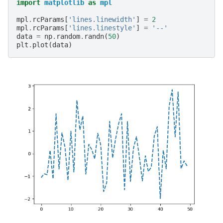
import
matplotlib
as
mpl
mpl
.
rcParams
[
'lines.linewidth'
]
=
2
mpl
.
rcParams
[
'lines.linestyle'
]
=
'--'
data
=
np
.
random
.
randn
(
50
)
plt
.
plot
(
data
)