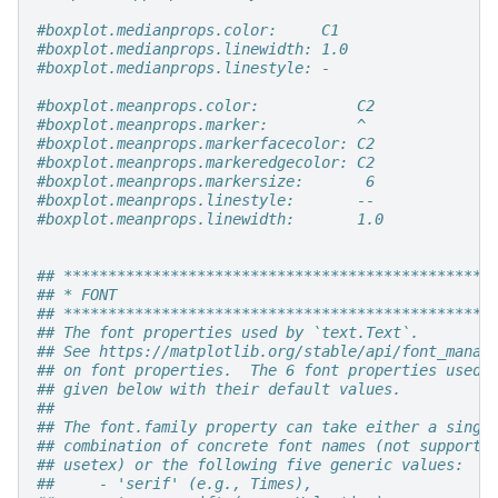
#boxplot.medianprops.color:     C1
#boxplot.medianprops.linewidth: 1.0
#boxplot.medianprops.linestyle: -
#boxplot.meanprops.color:           C2
#boxplot.meanprops.marker:          ^
#boxplot.meanprops.markerfacecolor: C2
#boxplot.meanprops.markeredgecolor: C2
#boxplot.meanprops.markersize:       6
#boxplot.meanprops.linestyle:       --
#boxplot.meanprops.linewidth:       1.0
## ************************************************
## * FONT                                          
## ************************************************
## The font properties used by `text.Text`.
## See https://matplotlib.org/stable/api/font_manag
## on font properties.  The 6 font properties used 
## given below with their default values.
##
## The font.family property can take either a singl
## combination of concrete font names (not supporte
## usetex) or the following five generic values:
##     - 'serif' (e.g., Times),