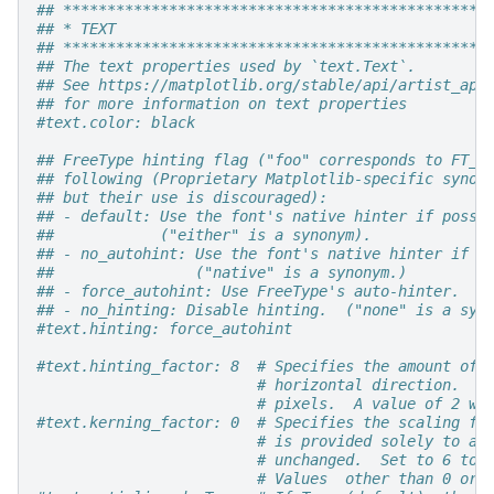
## ************************************************
## * TEXT                                          
## ************************************************
## The text properties used by `text.Text`.
## See https://matplotlib.org/stable/api/artist_api
## for more information on text properties
#text.color: black
## FreeType hinting flag ("foo" corresponds to FT_L
## following (Proprietary Matplotlib-specific synon
## but their use is discouraged):
## - default: Use the font's native hinter if possi
##            ("either" is a synonym).
## - no_autohint: Use the font's native hinter if p
##                ("native" is a synonym.)
## - force_autohint: Use FreeType's auto-hinter.  (
## - no_hinting: Disable hinting.  ("none" is a syn
#text.hinting: force_autohint
#text.hinting_factor: 8  # Specifies the amount of 
# horizontal direction.  A
# pixels.  A value of 2 wi
#text.kerning_factor: 0  # Specifies the scaling fa
# is provided solely to al
# unchanged.  Set to 6 to 
# Values  other than 0 or 