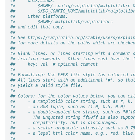
##     Unix/Linux:
##         $HOME/.config/matplotlib/matplotlibrc OR
##         $XDG_CONFIG_HOME/matplotlib/matplotlibrc
##     Other platforms:
##         $HOME/.matplotlib/matplotlibrc
## and edit that copy.
##
## See https://matplotlib.org/stable/users/explain/
## for more details on the paths which are checked 
##
## Blank lines, or lines starting with a comment sy
## trailing comments.  Other lines must have the fo
##     key: val  # optional comment
##
## Formatting: Use PEP8-like style (as enforced in 
## All lines start with an additional '#', so that 
## yields a valid style file.
##
## Colors: for the color values below, you can eith
##     - a Matplotlib color string, such as r, k, o
##     - an RGB tuple, such as (1.0, 0.5, 0.0)
##     - a double-quoted hex string, such as "#ff00
##       The unquoted string ff00ff is also support
##       compatibility, but is discouraged.
##     - a scalar grayscale intensity such as 0.75
##     - a legal html color name, e.g., red, blue, 
##