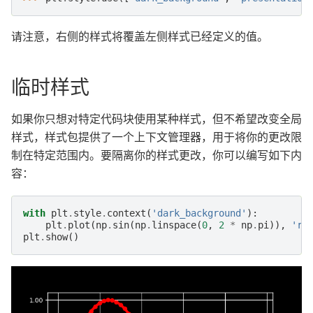
请注意，右侧的样式将覆盖左侧样式已经定义的值。
临时样式
如果你只想对特定代码块使用某种样式，但不希望改变全局
样式，样式包提供了一个上下文管理器，用于将你的更改限
制在特定范围内。要隔离你的样式更改，你可以编写如下内
容：
with
plt
.
style
.
context
(
'dark_background'
):
plt
.
plot
(
np
.
sin
(
np
.
linspace
(
0
,
2
*
np
.
pi
)),
'r-
plt
.
show
()