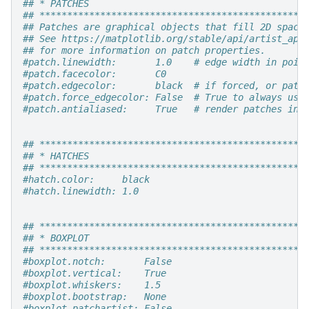
## * PATCHES                                       
## ************************************************
## Patches are graphical objects that fill 2D space
## See https://matplotlib.org/stable/api/artist_api
## for more information on patch properties.
#patch.linewidth:       1.0    # edge width in poin
#patch.facecolor:       C0
#patch.edgecolor:       black  # if forced, or patc
#patch.force_edgecolor: False  # True to always use
#patch.antialiased:     True   # render patches in 
## ************************************************
## * HATCHES                                       
## ************************************************
#hatch.color:     black
#hatch.linewidth: 1.0
## ************************************************
## * BOXPLOT                                       
## ************************************************
#boxplot.notch:       False
#boxplot.vertical:    True
#boxplot.whiskers:    1.5
#boxplot.bootstrap:   None
#boxplot.patchartist: False