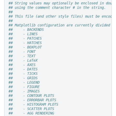
## String values may optionally be enclosed in doub
## using the comment character # in the string.
##
## This file (and other style files) must be encode
##
## Matplotlib configuration are currently divided i
##     - BACKENDS
##     - LINES
##     - PATCHES
##     - HATCHES
##     - BOXPLOT
##     - FONT
##     - TEXT
##     - LaTeX
##     - AXES
##     - DATES
##     - TICKS
##     - GRIDS
##     - LEGEND
##     - FIGURE
##     - IMAGES
##     - CONTOUR PLOTS
##     - ERRORBAR PLOTS
##     - HISTOGRAM PLOTS
##     - SCATTER PLOTS
##     - AGG RENDERING