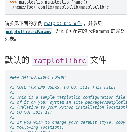
>>> 
matplotlib
.
matplotlib_fname
()
'/home/foo/.config/matplotlib/matplotlibrc'
请参见下面的示例
matplotlibrc 文件
，并参见
以获取可配置的 rcParams 的完整
matplotlib.rcParams
列表。
默认的
文件
matplotlibrc
#### MATPLOTLIBRC FORMAT
## NOTE FOR END USERS: DO NOT EDIT THIS FILE!
##
## This is a sample Matplotlib configuration file -
## of it on your system in site-packages/matplotlib
## (relative to your Python installation location).
## DO NOT EDIT IT!
##
## If you wish to change your default style, copy t
## following locations: