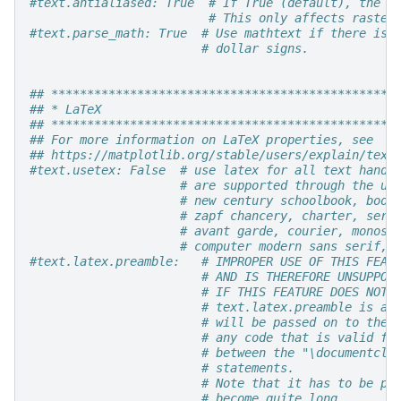
#text.antialiased: True  # If True (default), the t
# This only affects raster
#text.parse_math: True  # Use mathtext if there is 
# dollar signs.
## ************************************************
## * LaTeX                                         
## ************************************************
## For more information on LaTeX properties, see
## https://matplotlib.org/stable/users/explain/text
#text.usetex: False  # use latex for all text handl
# are supported through the us
# new century schoolbook, book
# zapf chancery, charter, seri
# avant garde, courier, monosp
# computer modern sans serif, 
#text.latex.preamble:   # IMPROPER USE OF THIS FEAT
# AND IS THEREFORE UNSUPPOR
# IF THIS FEATURE DOES NOT 
# text.latex.preamble is a 
# will be passed on to the 
# any code that is valid fo
# between the "\documentcla
# statements.
# Note that it has to be pu
# become quite long.