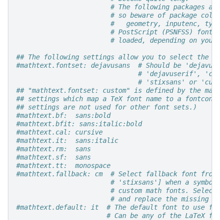
# The following packages ar
# so beware of package coll
#   geometry, inputenc, typ
# PostScript (PSNFSS) font 
# loaded, depending on your
## The following settings allow you to select the f
#mathtext.fontset: dejavusans  # Should be 'dejavus
# 'dejavuserif', 'cm
# 'stixsans' or 'cus
## "mathtext.fontset: custom" is defined by the mat
## settings which map a TeX font name to a fontconf
## settings are not used for other font sets.)
#mathtext.bf:  sans:bold
#mathtext.bfit: sans:italic:bold
#mathtext.cal: cursive
#mathtext.it:  sans:italic
#mathtext.rm:  sans
#mathtext.sf:  sans
#mathtext.tt:  monospace
#mathtext.fallback: cm  # Select fallback font from
# 'stixsans'] when a symbol
# custom math fonts. Select
# and replace the missing c
#mathtext.default: it  # The default font to use fo
# Can be any of the LaTeX fo