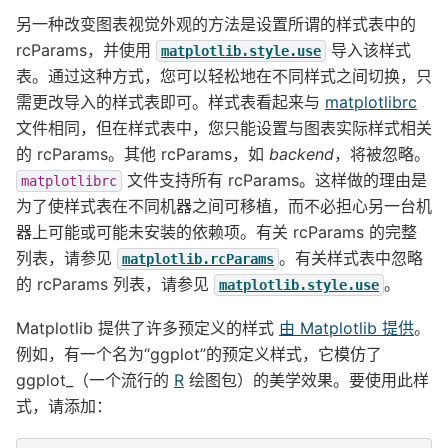
另一种改变图表视觉外观的方法是设置所谓的样式表中的
rcParams，并使用
导入该样式
matplotlib.style.use
表。通过这种方式，您可以轻松地在不同样式之间切换，只
需更改导入的样式表即可。样式表看起来与
matplotlibrc
文件相同，但在样式表中，您只能设置与图表实际样式相关
的 rcParams。其他 rcParams，如
backend
，将被忽略。
文件支持所有 rcParams。这样做的理由是
matplotlibrc
为了使样式表在不同机器之间可移植，而不必担心另一台机
器上可能或可能未安装的依赖项。有关 rcParams 的完整
列表，请参见
。有关样式表中忽略
matplotlib.rcParams
的 rcParams 列表，请参见
。
matplotlib.style.use
Matplotlib 提供了许多预定义的样式
由 Matplotlib 提供
。
例如，有一个名为“ggplot”的预定义样式，它模仿了
ggplot_（一个流行的
R
绘图包）的美学效果。要使用此样
式，请添加：