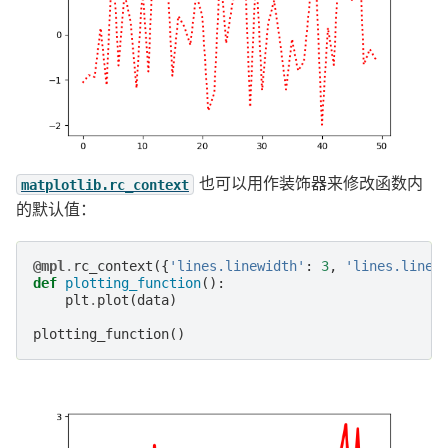
也可以用作装饰器来修改函数内
matplotlib.rc_context
的默认值：
@mpl
.
rc_context
({
'lines.linewidth'
:
3
,
'lines.lines
def
plotting_function
():
plt
.
plot
(
data
)
plotting_function
()