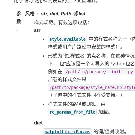
用于临时使用样式设置的上下文管理器。
参
风格
str, dict, Path 或 list
数
样式规范。有效选项包括：
:
str
中的样式名称之一（
style.available
样式或用户库路径中安装的样式）。
形式为“包.样式名”的点名称；在这种情况
下，“包”应该是一个可导入的Python包
例如在
/path/to/package/__init__.py
加载的样式文件是
/path/to/package/style_name.mplstyl
（子包中的样式文件同样受支持。）
样式文件的路径或URL，由
加载。
rc_params_from_file
dict
的键/值对映射。
matplotlib.rcParams