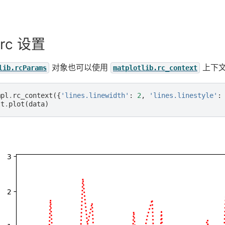
rc 设置
对象也可以使用
上下文
lib.rcParams
matplotlib.rc_context
mpl
.
rc_context
({
'lines.linewidth'
:
2
,
'lines.linestyle'
:
lt
.
plot
(
data
)