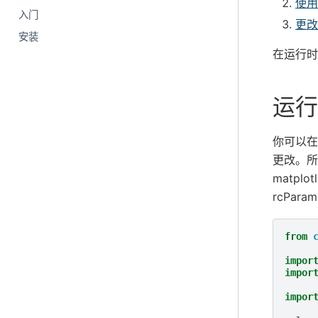
使用
入门
更改您
安装
在运行时
运行
你可以在
更改。所
matpl
rcPa
from
impor
impor
impor