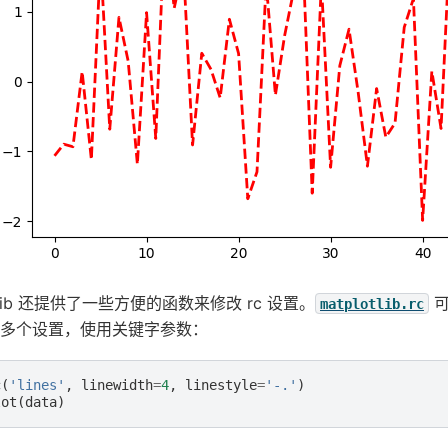
otlib 还提供了一些方便的函数来修改 rc 设置。
可
matplotlib.rc
多个设置，使用关键字参数：
c
(
'lines'
,
linewidth
=
4
,
linestyle
=
'-.'
)
lot
(
data
)