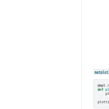
matplot
@mpl
.
def
p
p
plott