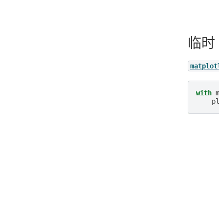
临时 
matplot
with
p