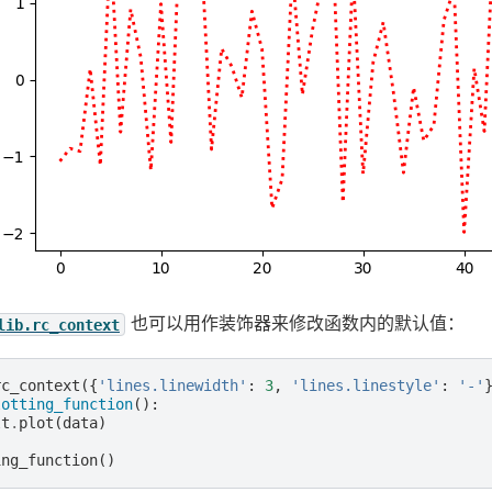
也可以用作装饰器来修改函数内的默认值：
lib.rc_context
rc_context
({
'lines.linewidth'
:
3
,
'lines.linestyle'
:
'-'
lotting_function
():
lt
.
plot
(
data
)
ing_function
()