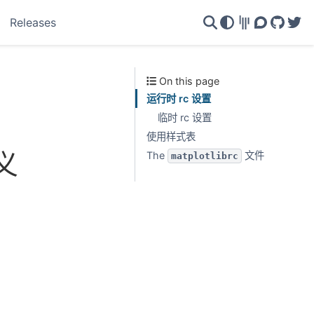
Releases
Gitter
Discourse
GitHu
Twi
On this page
运行时 rc 设置
临时 rc 设置
使用样式表
义
The
文件
matplotlibrc