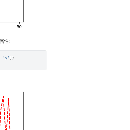
属性：
,
'y'
])