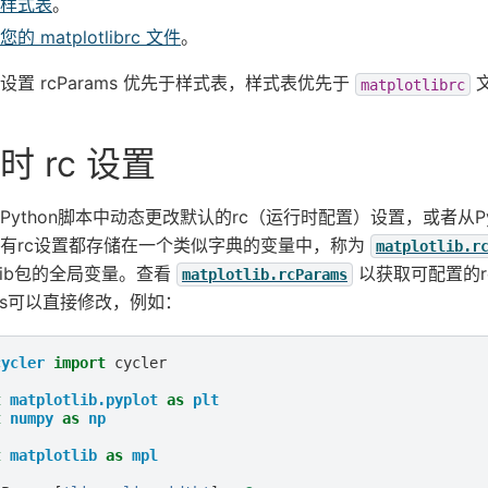
样式表
。
的 matplotlibrc 文件
。
设置 rcParams 优先于样式表，样式表优先于
matplotlibrc
时 rc 设置
Python脚本中动态更改默认的rc（运行时配置）设置，或者从Pyth
有rc设置都存储在一个类似字典的变量中，称为
matplotlib.r
otlib包的全局变量。查看
以获取可配置的rc
matplotlib.rcParams
rams可以直接修改，例如：
cycler
import
cycler
t
matplotlib.pyplot
as
plt
t
numpy
as
np
t
matplotlib
as
mpl