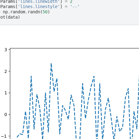
cParams
[
'lines.linewidth'
]
=
2
cParams
[
'lines.linestyle'
]
=
'--'
=
np
.
random
.
randn
(
50
)
lot
(
data
)