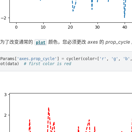
，为了改变通常的
颜色，您必须更改
axes
的
prop_cycle
plot
cParams
[
'axes.prop_cycle'
]
=
cycler
(
color
=
[
'r'
,
'g'
,
'b'
lot
(
data
)
# first color is red