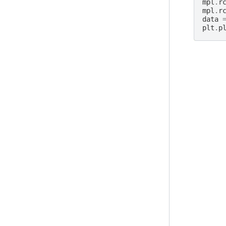
mpl
.
r
mpl
.
r
data
plt
.
p