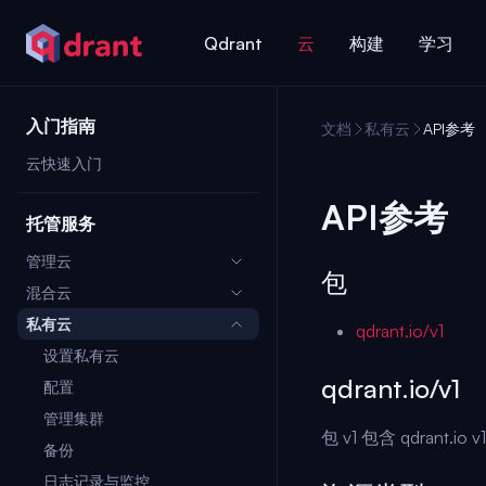
Qdrant
云
构建
学习
入门指南
文档
私有云
API参考
云快速入门
API参考
托管服务
管理云
包
混合云
私有云
qdrant.io/v1
设置私有云
qdrant.io/v1
配置
管理集群
包 v1 包含 qdrant.io
备份
日志记录与监控