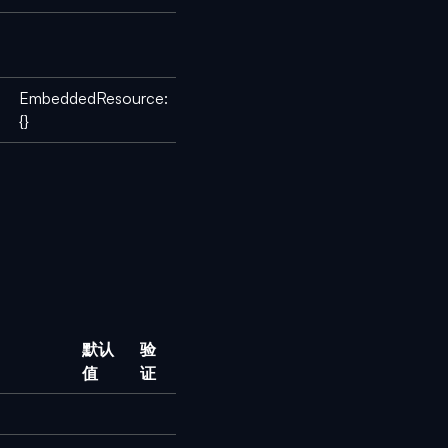
EmbeddedResource:
{}
默认
验
值
证