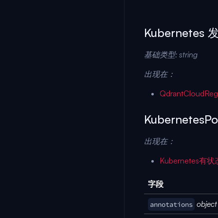
Kubernetes
基础类型:
string
出现在：
QdrantCloudReg
KubernetesP
出现在：
Kubernetes有
字段
object 
annotations