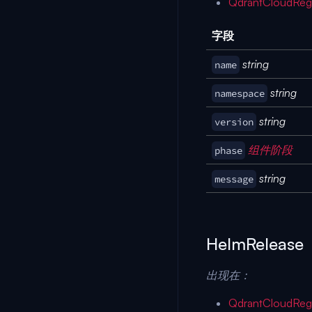
QdrantCloudReg
字段
string
name
string
namespace
string
version
组件阶段
phase
string
message
HelmRelease
出现在：
QdrantCloudReg