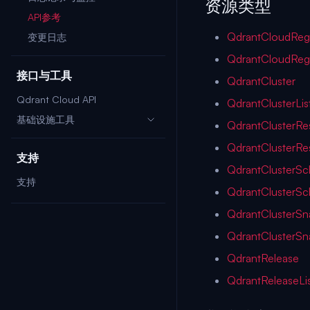
资源类型
API参考
QdrantCloudReg
变更日志
QdrantCloudRegi
接口与工具
QdrantCluster
Qdrant Cloud API
QdrantClusterLis
基础设施工具
QdrantClusterRe
QdrantClusterRes
支持
QdrantClusterS
支持
QdrantClusterSc
QdrantClusterSn
QdrantClusterSn
QdrantRelease
QdrantReleaseLi