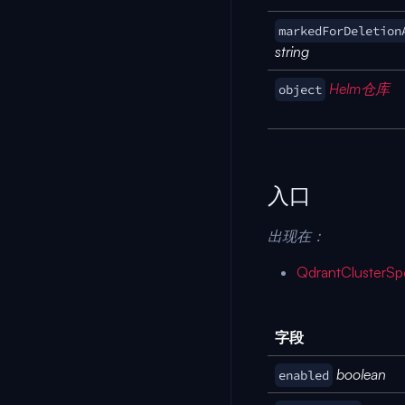
markedForDeletion
string
Helm仓库
object
入口
出现在：
QdrantClusterSp
字段
boolean
enabled