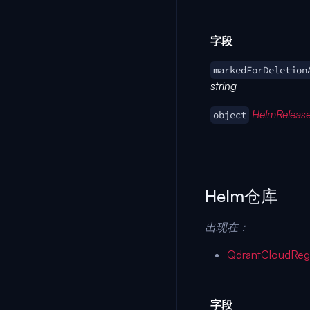
字段
markedForDeletion
string
HelmReleas
object
Helm仓库
出现在：
QdrantCloudReg
字段