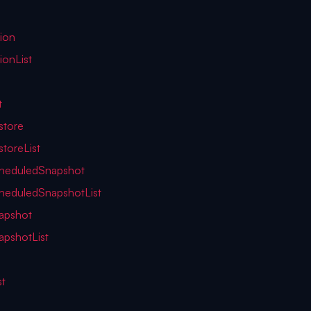
ion
onList
t
store
toreList
cheduledSnapshot
heduledSnapshotList
apshot
apshotList
st