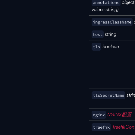
object
annotations
values:string)
ingressClassName
string
host
boolean
tls
stri
tlsSecretName
NGINX配置
nginx
TraefikCon
traefik