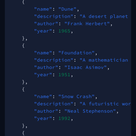
{
"name"
:
"Dune"
,
"description"
:
"A desert planet i
"author"
:
"Frank Herbert"
,
"year"
:
1965
,
},
{
"name"
:
"Foundation"
,
"description"
:
"A mathematician d
"author"
:
"Isaac Asimov"
,
"year"
:
1951
,
},
{
"name"
:
"Snow Crash"
,
"description"
:
"A futuristic worl
"author"
:
"Neal Stephenson"
,
"year"
:
1992
,
},
{