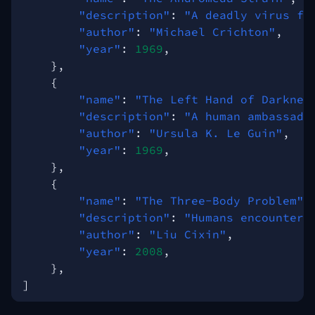
"description"
:
"A deadly virus fr
"author"
:
"Michael Crichton"
,
"year"
:
1969
,
},
{
"name"
:
"The Left Hand of Darknes
"description"
:
"A human ambassado
"author"
:
"Ursula K. Le Guin"
,
"year"
:
1969
,
},
{
"name"
:
"The Three-Body Problem"
,
"description"
:
"Humans encounter 
"author"
:
"Liu Cixin"
,
"year"
:
2008
,
},
]