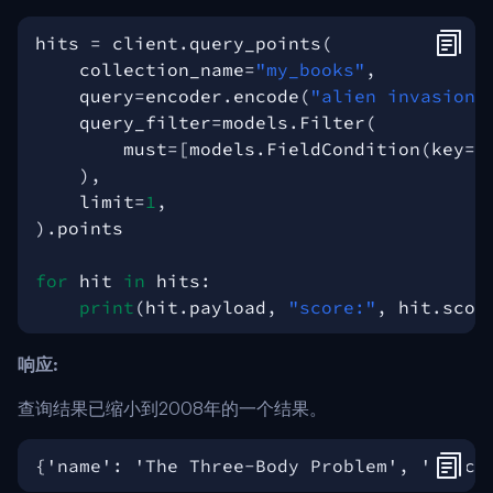
hits
=
client
.
query_points
(
collection_name
=
"my_books"
,
query
=
encoder
.
encode
(
"alien invasion"
query_filter
=
models
.
Filter
(
must
=
[
models
.
FieldCondition
(
key
=
"
),
limit
=
1
,
)
.
points
for
hit
in
hits
:
print
(
hit
.
payload
,
"score:"
,
hit
.
scor
响应:
查询结果已缩小到2008年的一个结果。