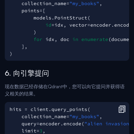
collection_name
=
"my_books"
,
points
=
[
models
.
PointStruct
(
id
=
idx
,
vector
=
encoder
.
encode
)
for
idx
,
doc
in
enumerate
(
documen
],
)
6. 向引擎提问
现在数据已经存储在Qdrant中，您可以向它提问并获得语
义相关的结果。
hits
=
client
.
query_points
(
collection_name
=
"my_books"
,
query
=
encoder
.
encode
(
"alien invasion"
limit
=
3
,