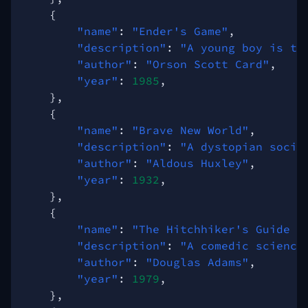
{
"name"
:
"Ender's Game"
,
"description"
:
"A young boy is tr
"author"
:
"Orson Scott Card"
,
"year"
:
1985
,
},
{
"name"
:
"Brave New World"
,
"description"
:
"A dystopian socie
"author"
:
"Aldous Huxley"
,
"year"
:
1932
,
},
{
"name"
:
"The Hitchhiker's Guide t
"description"
:
"A comedic science
"author"
:
"Douglas Adams"
,
"year"
:
1979
,
},