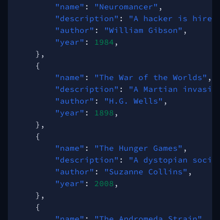
"name"
:
"Neuromancer"
,
"description"
:
"A hacker is hired
"author"
:
"William Gibson"
,
"year"
:
1984
,
},
{
"name"
:
"The War of the Worlds"
,
"description"
:
"A Martian invasio
"author"
:
"H.G. Wells"
,
"year"
:
1898
,
},
{
"name"
:
"The Hunger Games"
,
"description"
:
"A dystopian socie
"author"
:
"Suzanne Collins"
,
"year"
:
2008
,
},
{
"name"
:
"The Andromeda Strain"
,