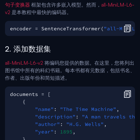
句子变换器
框架包含许多嵌入模型。然而，
all-MiniLM-L6-
v2
是本教程中最快的编码器。
encoder
=
SentenceTransformer
(
"all-MiniLM
2. 添加数据集
all-MiniLM-L6-v2
将编码您提供的数据。在这里，您将列出
图书馆中所有的科幻书籍。每本书都有元数据，包括书名、
作者、出版年份和简短描述。
documents
=
[
{
"name"
:
"The Time Machine"
,
"description"
:
"A man travels thr
"author"
:
"H.G. Wells"
,
"year"
:
1895
,
},