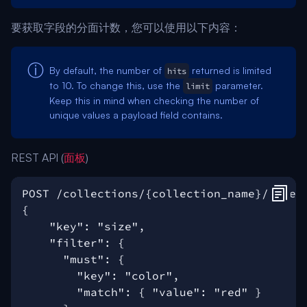
要获取字段的分面计数，您可以使用以下内容：
By default, the number of
returned is limited
hits
to 10. To change this, use the
parameter.
limit
Keep this in mind when checking the number of
unique values a payload field contains.
REST API (
面板
)