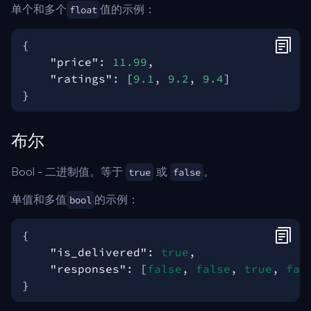
单个和多个
值的示例：
float
{
"price"
:
11.99
,
"ratings"
:
[
9.1
,
9.2
,
9.4
]
}
布尔
Bool - 二进制值。等于
或
。
true
false
单值和多值
的示例：
bool
{
"is_delivered"
:
true
,
"responses"
:
[
false
,
false
,
true
,
fal
}