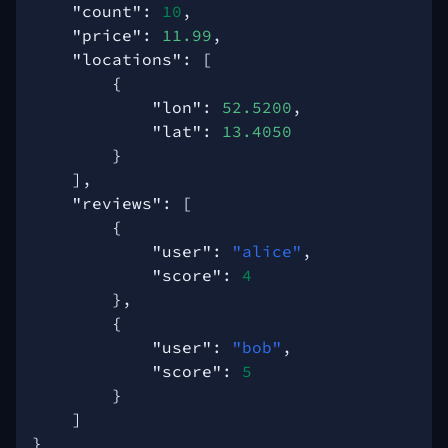
"count"
:
10
,
"price"
:
11.99
,
"locations"
:
[
{
"lon"
:
52.5200
,
"lat"
:
13.4050
}
],
"reviews"
:
[
{
"user"
:
"alice"
,
"score"
:
4
},
{
"user"
:
"bob"
,
"score"
:
5
}
]
}