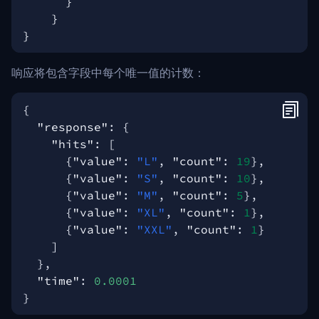
响应将包含字段中每个唯一值的计数：
{
"response"
:
{
"hits"
:
[
{
"value"
:
"L"
,
"count"
:
19
},
{
"value"
:
"S"
,
"count"
:
10
},
{
"value"
:
"M"
,
"count"
:
5
},
{
"value"
:
"XL"
,
"count"
:
1
},
{
"value"
:
"XXL"
,
"count"
:
1
}
]
},
"time"
:
0.0001
}