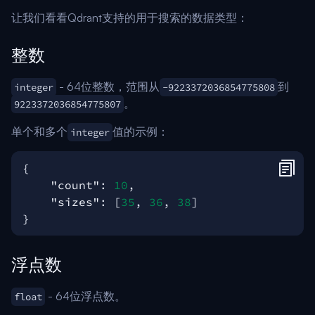
让我们看看Qdrant支持的用于搜索的数据类型：
整数
- 64位整数，范围从
到
integer
-9223372036854775808
。
9223372036854775807
单个和多个
值的示例：
integer
{
"count"
:
10
,
"sizes"
:
[
35
,
36
,
38
]
}
浮点数
- 64位浮点数。
float