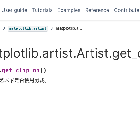
User guide
Tutorials
Examples
Reference
Contribute
考
matplotlib.a...
matplotlib.artist
plotlib.artist.Artist.get_
(
)
get_clip_on
.
艺术家是否使用剪裁。