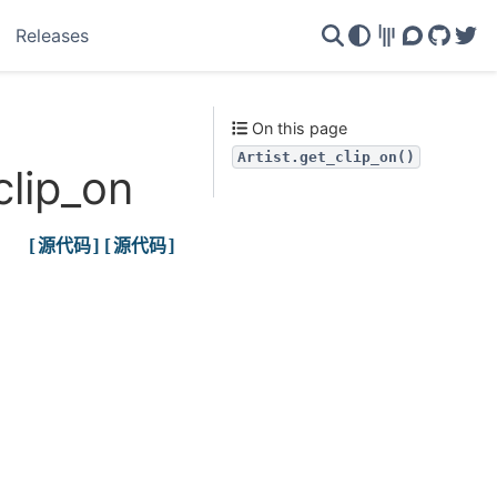
Releases
Gitter
Discourse
GitHu
Twi
On this page
Artist.get_clip_on()
clip_on
[源代码]
[源代码]