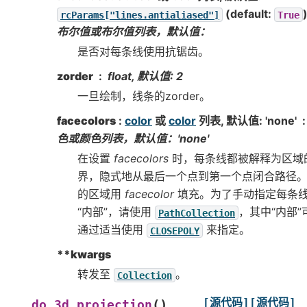
(default:
rcParams["lines.antialiased"]
True
布尔值或布尔值列表，默认值：
是否对每条线使用抗锯齿。
zorder
float, 默认值: 2
一旦绘制，线条的zorder。
facecolors
:
color
或
color
列表, 默认值: 'none'
色或颜色列表，默认值：'none'
在设置
facecolors
时，每条线都被解释为区域
界，隐式地从最后一个点到第一个点闭合路径
的区域用
facecolor
填充。为了手动指定每条
“内部”，请使用
，其中“内部”
PathCollection
通过适当使用
来指定。
CLOSEPOLY
**kwargs
转发至
。
Collection
[源代码]
[源代码]
(
)
do_3d_projection