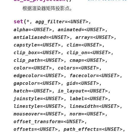
根据渲染器矩阵投影点。
(
set
*
,
agg_filter=<UNSET>
,
alpha=<UNSET>
,
animated=<UNSET>
,
antialiased=<UNSET>
,
array=<UNSET>
,
capstyle=<UNSET>
,
clim=<UNSET>
,
clip_box=<UNSET>
,
clip_on=<UNSET>
,
clip_path=<UNSET>
,
cmap=<UNSET>
,
color=<UNSET>
,
colors=<UNSET>
,
edgecolor=<UNSET>
,
facecolor=<UNSET>
,
gapcolor=<UNSET>
,
gid=<UNSET>
,
hatch=<UNSET>
,
in_layout=<UNSET>
,
joinstyle=<UNSET>
,
label=<UNSET>
,
linestyle=<UNSET>
,
linewidth=<UNSET>
,
mouseover=<UNSET>
,
norm=<UNSET>
,
offset_transform=<UNSET>
,
offsets=<UNSET>
,
path_effects=<UNSET>
,