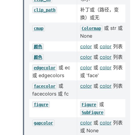
补丁或（路径，变
clip_path
换）或无
或 str 或
cmap
Colormap
None
color
或
color
列表
颜色
color
或
color
列表
颜色
或 ec
color
或
color
列表
edgecolor
或 edgecolors
或 'face'
或
color
或
color
列表
facecolor
facecolors 或 fc
或
figure
Figure
SubFigure
color
或
color
列表
gapcolor
或 None