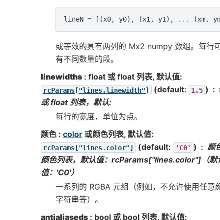
lineN
=
[(
x0
,
y0
),
(
x1
,
y1
),
...
(
xm
,
y
或等效的具有两列的 Mx2 numpy 数组。每行
有不同数量的段。
linewidths
: float 或 float 列表, 默认值:
(default:
)
rcParams["lines.linewidth"]
1.5
或 float 列表，默认:
每行的宽度，单位为点。
颜色
:
color
或颜色列表, 默认值:
(default:
)
颜
rcParams["lines.color"]
'C0'
颜色列表，默认值：rcParams["lines.color"]（默
值：'C0'）
一系列的 RGBA 元组（例如，不允许使用任意
字符串等）。
antialiaseds
: bool 或 bool 列表, 默认值: