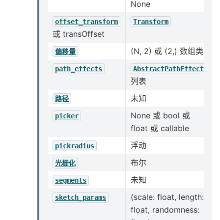
None
offset_transform
Transform
或 transOffset
(N, 2) 或 (2,) 数组类
偏移量
path_effects
AbstractPathEffect
列表
未知
路径
None 或 bool 或
picker
float 或 callable
浮动
pickradius
布尔
光栅化
未知
segments
(scale: float, length:
sketch_params
float, randomness: