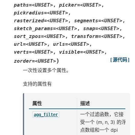
paths=<UNSET>
,
picker=<UNSET>
,
pickradius=<UNSET>
,
rasterized=<UNSET>
,
segments=<UNSET>
,
sketch_params=<UNSET>
,
snap=<UNSET>
,
sort_zpos=<UNSET>
,
transform=<UNSET>
,
url=<UNSET>
,
urls=<UNSET>
,
verts=<UNSET>
,
visible=<UNSET>
,
[源代码]
)
zorder=<UNSET>
一次性设置多个属性。
支持的属性有
属性
描述
一个过滤函数，它接
agg_filter
受一个 (m, n, 3) 的浮
点数组和一个 dpi