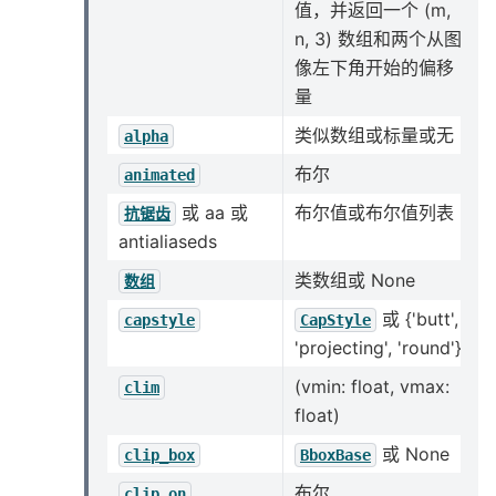
值，并返回一个 (m,
n, 3) 数组和两个从图
像左下角开始的偏移
量
类似数组或标量或无
alpha
布尔
animated
或 aa 或
布尔值或布尔值列表
抗锯齿
antialiaseds
类数组或 None
数组
或 {'butt',
capstyle
CapStyle
'projecting', 'round'}
(vmin: float, vmax:
clim
float)
或 None
clip_box
BboxBase
布尔
clip_on