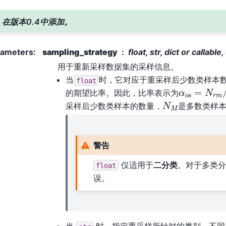
在版本0.4中添加。
rameters
:
sampling_strategy
float, str, dict or callable
用于重新采样数据集的采样信息。
当
时，它对应于重采样后少数类样本
float
α
o
s
=
N
r
m
/
的期望比率。因此，比率表示为
N
M
采样后少数类样本的数量，
是多数类样
警告
仅适用于
二分类
。对于多类
float
误。