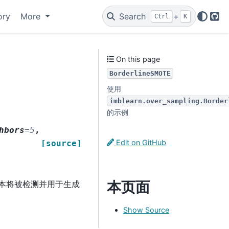
ory
More
Search
+
Ctrl
K
Git
On this page
BorderlineSMOTE
使用
imblearn.over_sampling.Border
的示例
hbors
=
5
,
Edit on GitHub
[source]
本页面
本将被检测并用于生成
Show Source