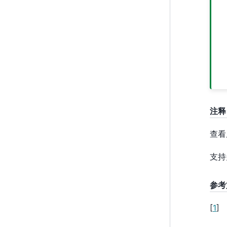
注释
查看
支持
参考
[
1
]