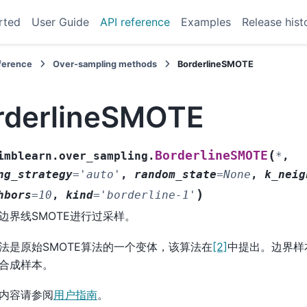
rted
User Guide
API reference
Examples
Release hist
eference
Over-sampling methods
BorderlineSMOTE
rderlineSMOTE
(
BorderlineSMOTE
imblearn.over_sampling.
*
,
ng_strategy
=
'auto'
,
random_state
=
None
,
k_neig
)
hbors
=
10
,
kind
=
'borderline-1'
边界线SMOTE进行过采样。
法是原始SMOTE算法的一个变体，该算法在
[2]
中提出。边界样
合成样本。
内容请参阅
用户指南
。