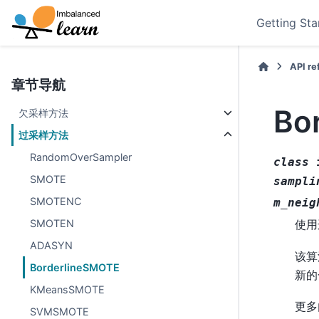
Getting Sta
API r
章节导航
Bo
欠采样方法
过采样方法
RandomOverSampler
class
SMOTE
sampli
SMOTENC
m_neig
SMOTEN
使用
ADASYN
该算
BorderlineSMOTE
新的
KMeansSMOTE
更多
SVMSMOTE