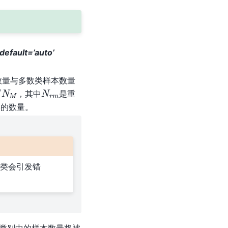
, default=’auto’
数量与多数类样本数量
N
M
N
r
m
，其中
是重
本的数量。
分类会引发错