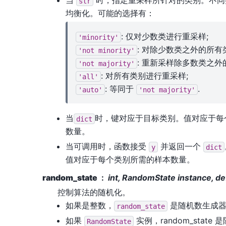
当
时，指定重采样所针对的类别。不同
str
均衡化。可能的选择有：
: 仅对少数类进行重采样;
'minority'
: 对除少数类之外的所有
'not
minority'
: 重新采样除多数类之外
'not
majority'
: 对所有类别进行重采样;
'all'
: 等同于
.
'auto'
'not
majority'
当
时，键对应于目标类别。值对应于每
dict
数量。
当可调用时，函数接受
并返回一个
y
dict
值对应于每个类别所需的样本数量。
random_state
int, RandomState instance, d
控制算法的随机化。
如果是整数，
是随机数生成器
random_state
如果
实例，random_state
RandomState