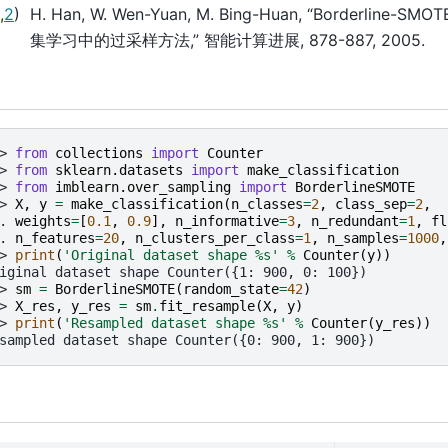
,
2
)
H. Han, W. Wen-Yuan, M. Bing-Huan, “Borderlin
集学习中的过采样方法,” 智能计算进展, 878-887, 2005.
> 
from
collections
import
Counter
> 
from
sklearn.datasets
import
make_classification
> 
from
imblearn.over_sampling
import
BorderlineSMOTE
> 
X
,
y
=
make_classification
(
n_classes
=
2
,
class_sep
=
2
,
. 
weights
=
[
0.1
,
0.9
],
n_informative
=
3
,
n_redundant
=
1
,
fl
. 
n_features
=
20
,
n_clusters_per_class
=
1
,
n_samples
=
1000
,
> 
print
(
'Original dataset shape 
%s
'
%
Counter
(
y
))
iginal dataset shape Counter({1: 900, 0: 100})
> 
sm
=
BorderlineSMOTE
(
random_state
=
42
)
> 
X_res
,
y_res
=
sm
.
fit_resample
(
X
,
y
)
> 
print
(
'Resampled dataset shape 
%s
'
%
Counter
(
y_res
))
sampled dataset shape Counter({0: 900, 1: 900})