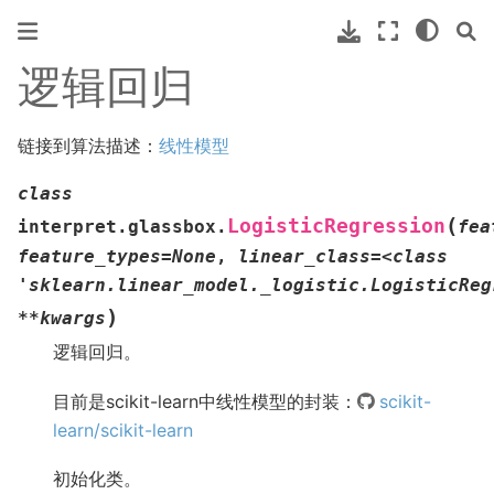
逻辑回归
链接到算法描述：
线性模型
class
(
LogisticRegression
interpret.glassbox.
fea
feature_types=None
,
linear_class=<class
'sklearn.linear_model._logistic.LogisticReg
)
**kwargs
逻辑回归。
目前是scikit-learn中线性模型的封装：
scikit-
learn/scikit-learn
初始化类。