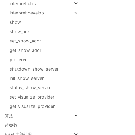
interpret.utils
interpret.develop
show
show_link
set_show_addr
get_show_addr
preserve
shutdown_show_server
init_show_server
status_show_server
set_visualize_provider
get_visualize_provider
算法
超参数
EBM 内部结构