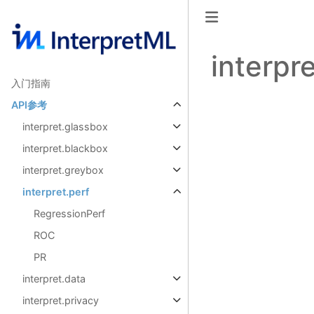
interpre
入门指南
API参考
interpret.glassbox
interpret.blackbox
interpret.greybox
interpret.perf
RegressionPerf
ROC
PR
interpret.data
interpret.privacy