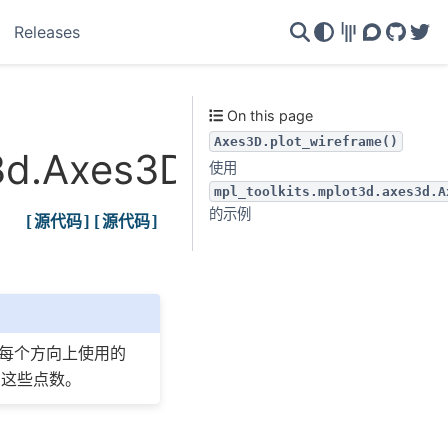
Releases
Gitter
Discourse
GitHu
Twi
On this page
Axes3D.plot_wireframe()
3d.Axes3D.plot_wirefra
使用
mpl_toolkits.mplot3d.axes3d.A
的示例
[源代码]
[源代码]
了每个方向上使用的
到这些点数。