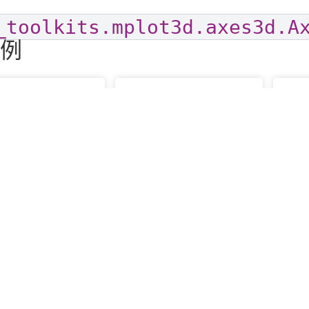
_toolkits.mplot3d.axes3d.A
例
t projection types
3D plots as subplots
3
eframe plots in
plot_wireframe(X, Y, Z)