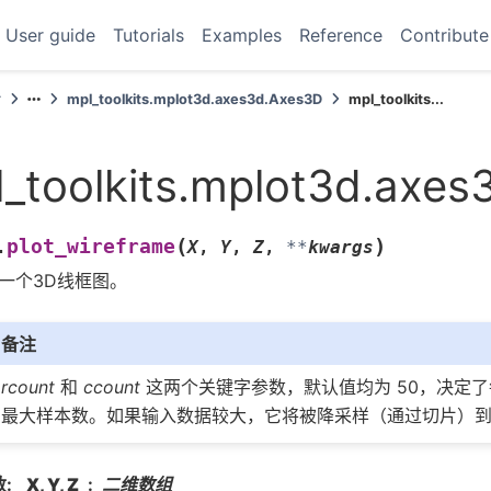
User guide
Tutorials
Examples
Reference
Contribute
考
mpl_toolkits.mplot3d.axes3d.Axes3D
mpl_toolkits...
_toolkits.mplot3d.axes
(
)
plot_wireframe
.
X
,
Y
,
Z
,
**
kwargs
一个3D线框图。
备注
rcount
和
ccount
这两个关键字参数，默认值均为 50，决定
最大样本数。如果输入数据较大，它将被降采样（通过切片）
数
:
X, Y, Z
二维数组