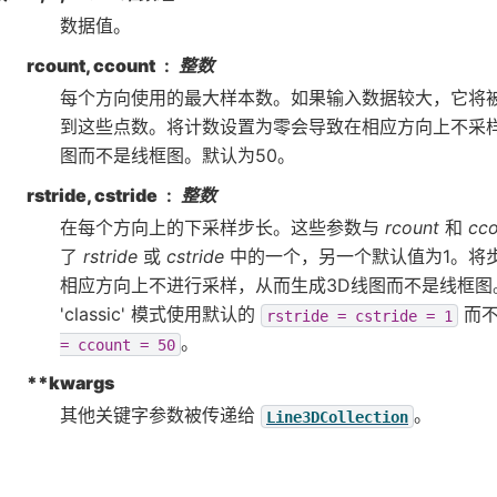
数据值。
rcount, ccount
整数
每个方向使用的最大样本数。如果输入数据较大，它将
到这些点数。将计数设置为零会导致在相应方向上不采样
图而不是线框图。默认为50。
rstride, cstride
整数
在每个方向上的下采样步长。这些参数与
rcount
和
cco
了
rstride
或
cstride
中的一个，另一个默认值为1。将
相应方向上不进行采样，从而生成3D线图而不是线框图
'classic' 模式使用默认的
而不
rstride
=
cstride
=
1
。
=
ccount
=
50
**kwargs
其他关键字参数被传递给
。
Line3DCollection