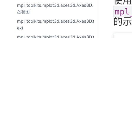
使用
mpl_toolkits.mplot3d.axes3d.Axes3D.
mpl
茎状图
的示
mpl_toolkits.mplot3d.axes3d.Axes3D.t
ext
mpl_toolkits.mplot3d.axes3d.Axes3D.t
ext2D
mpl_toolkits.mplot3d.axes3d.Axes3D.
clear
mpl_toolkits.mplot3d.axes3d.Axes3D.
3D plo
set_axis_off
mpl_toolkits.mplot3d.axes3d.Axes3D.
set_axis_on
mpl_toolkits.mplot3d.axes3d.Axes3D.
网格
mpl_toolkits.mplot3d.axes3d.Axes3D.
get_z轴
3D wir