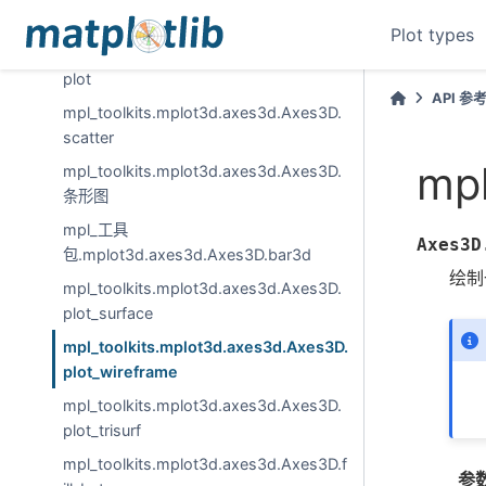
3D
Plot types
mpl_toolkits.mplot3d.axes3d.Axes3D.
plot
API 参
mpl_toolkits.mplot3d.axes3d.Axes3D.
scatter
mpl
mpl_toolkits.mplot3d.axes3d.Axes3D.
条形图
mpl_工具
Axes3D
包.mplot3d.axes3d.Axes3D.bar3d
绘制
mpl_toolkits.mplot3d.axes3d.Axes3D.
plot_surface
mpl_toolkits.mplot3d.axes3d.Axes3D.
plot_wireframe
mpl_toolkits.mplot3d.axes3d.Axes3D.
plot_trisurf
mpl_toolkits.mplot3d.axes3d.Axes3D.f
参