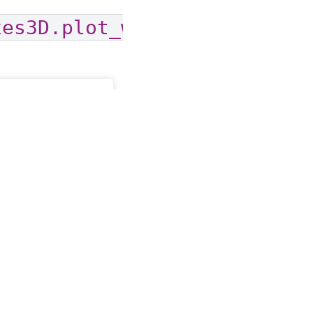
xes3D.plot_wireframe
D wireframe plot