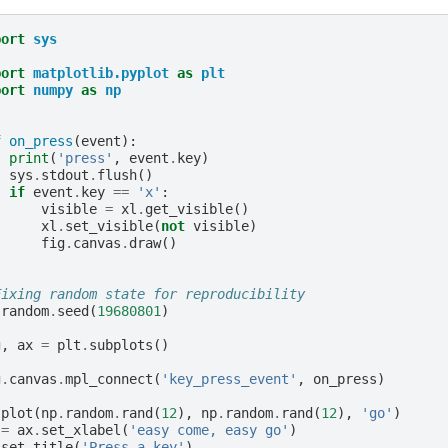
port
sys
port
matplotlib.pyplot
as
plt
port
numpy
as
np
f
on_press
(
event
):
print
(
'press'
,
event
.
key
)
sys
.
stdout
.
flush
()
if
event
.
key
==
'x'
:
visible
=
xl
.
get_visible
()
xl
.
set_visible
(
not
visible
)
fig
.
canvas
.
draw
()
Fixing random state for reproducibility
.
random
.
seed
(
19680801
)
g
,
ax
=
plt
.
subplots
()
g
.
canvas
.
mpl_connect
(
'key_press_event'
,
on_press
)
.
plot
(
np
.
random
.
rand
(
12
),
np
.
random
.
rand
(
12
),
'go'
)
=
ax
.
set_xlabel
(
'easy come, easy go'
)
.
set_title
(
'Press a key'
)