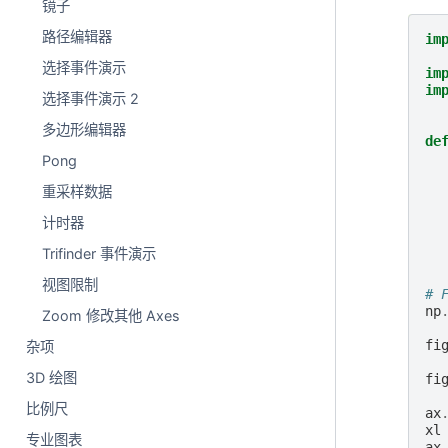
镜子
路径编辑器
im
选择事件演示
im
im
选择事件演示 2
多边形编辑器
de
Pong
重采样数据
计时器
Trifinder 事件演示
视图限制
# 
np
Zoom 修改其他 Axes
fi
杂项
3D 绘图
fi
比例尺
ax
xl
专业图表
ax