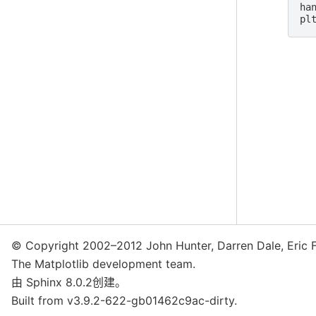
ha
pl
© Copyright 2002–2012 John Hunter, Darren Dale, Eric 
The Matplotlib development team.
由
Sphinx
8.0.2创建。
Built from v3.9.2-622-gb01462c9ac-dirty.