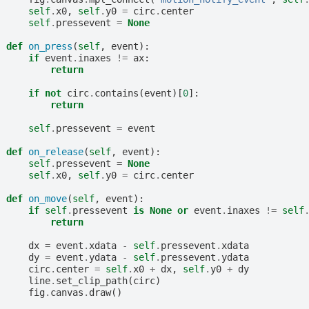
self
.
x0
,
self
.
y0
=
circ
.
center
self
.
pressevent
=
None
def
on_press
(
self
,
event
):
if
event
.
inaxes
!=
ax
:
return
if
not
circ
.
contains
(
event
)[
0
]:
return
self
.
pressevent
=
event
def
on_release
(
self
,
event
):
self
.
pressevent
=
None
self
.
x0
,
self
.
y0
=
circ
.
center
def
on_move
(
self
,
event
):
if
self
.
pressevent
is
None
or
event
.
inaxes
!=
self
return
dx
=
event
.
xdata
-
self
.
pressevent
.
xdata
dy
=
event
.
ydata
-
self
.
pressevent
.
ydata
circ
.
center
=
self
.
x0
+
dx
,
self
.
y0
+
dy
line
.
set_clip_path
(
circ
)
fig
.
canvas
.
draw
()