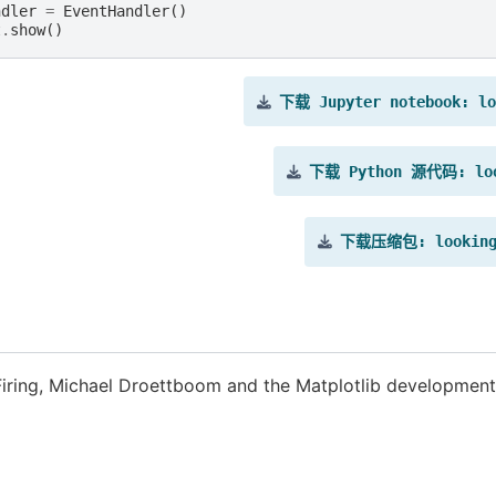
ndler
=
EventHandler
()
t
.
show
()
下载
Jupyter
notebook:
lo
下载
Python
源代码:
lo
下载压缩包:
lookin
Firing, Michael Droettboom and the Matplotlib developmen