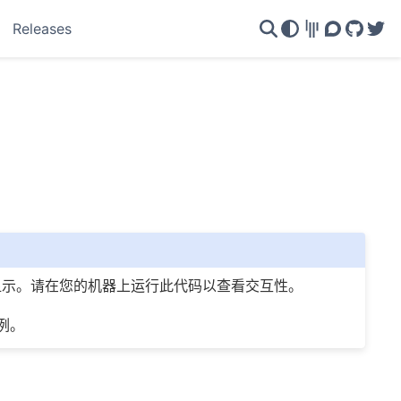
Releases
Gitter
Discourse
GitHu
Twi
不会显示。请在您的机器上运行此代码以查看交互性。
例。