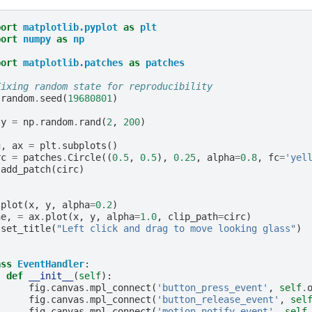
port
matplotlib.pyplot
as
plt
port
numpy
as
np
port
matplotlib.patches
as
patches
Fixing random state for reproducibility
.
random
.
seed
(
19680801
)
y
=
np
.
random
.
rand
(
2
,
200
)
g
,
ax
=
plt
.
subplots
()
rc
=
patches
.
Circle
((
0.5
,
0.5
),
0.25
,
alpha
=
0.8
,
fc
=
'yel
.
add_patch
(
circ
)
.
plot
(
x
,
y
,
alpha
=
0.2
)
ne
,
=
ax
.
plot
(
x
,
y
,
alpha
=
1.0
,
clip_path
=
circ
)
.
set_title
(
"Left click and drag to move looking glass"
)
ass
EventHandler
:
def
__init__
(
self
):
fig
.
canvas
.
mpl_connect
(
'button_press_event'
,
self
.
fig
.
canvas
.
mpl_connect
(
'button_release_event'
,
sel
fig
.
canvas
.
mpl_connect
(
'motion_notify_event'
,
self