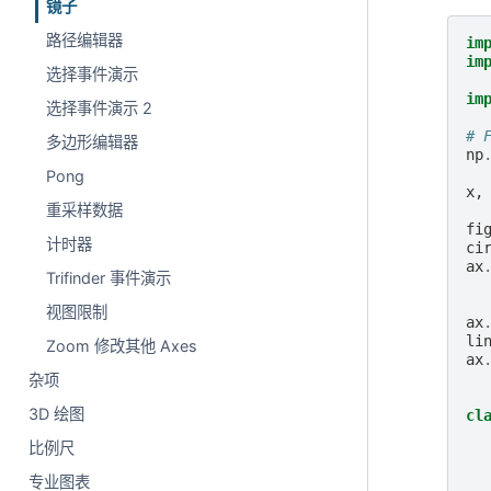
镜子
路径编辑器
im
im
选择事件演示
im
选择事件演示 2
# 
多边形编辑器
np
Pong
x
,
重采样数据
fi
计时器
ci
ax
Trifinder 事件演示
视图限制
ax
li
Zoom 修改其他 Axes
ax
杂项
3D 绘图
cl
比例尺
专业图表