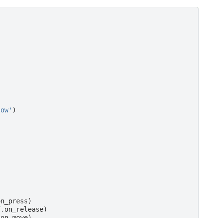
low'
)
on_press
)
f
.
on_release
)
.
on_move
)