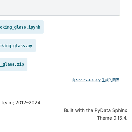
oking_glass.ipynb
oking_glass.py
g_glass.zip
由 Sphinx-Gallery 生成的图库
t team; 2012–2024
Built with the
PyData Sphinx
Theme
0.15.4.