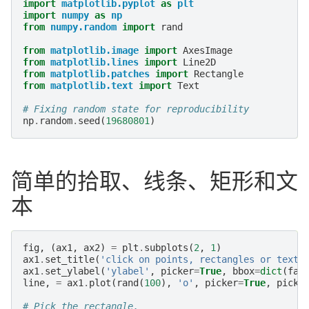
import
matplotlib.pyplot
as
plt
import
numpy
as
np
from
numpy.random
import
rand
from
matplotlib.image
import
AxesImage
from
matplotlib.lines
import
Line2D
from
matplotlib.patches
import
Rectangle
from
matplotlib.text
import
Text
# Fixing random state for reproducibility
np
.
random
.
seed
(
19680801
)
简单的拾取、线条、矩形和文
本
fig
,
(
ax1
,
ax2
)
=
plt
.
subplots
(
2
,
1
)
ax1
.
set_title
(
'click on points, rectangles or text'
ax1
.
set_ylabel
(
'ylabel'
,
picker
=
True
,
bbox
=
dict
(
fac
line
,
=
ax1
.
plot
(
rand
(
100
),
'o'
,
picker
=
True
,
pickr
# Pick the rectangle.