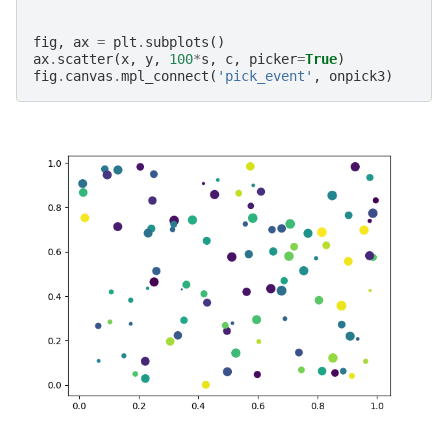
fig
,
ax
=
plt
.
subplots
()
ax
.
scatter
(
x
,
y
,
100
*
s
,
c
,
picker
=
True
)
fig
.
canvas
.
mpl_connect
(
'pick_event'
,
onpick3
)