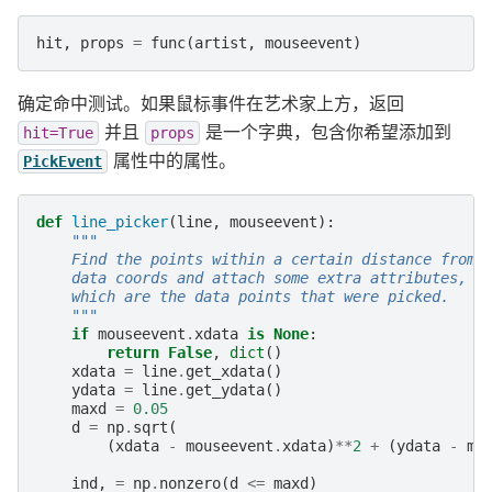
hit
,
props
=
func
(
artist
,
mouseevent
)
确定命中测试。如果鼠标事件在艺术家上方，返回
并且
是一个字典，包含你希望添加到
hit=True
props
属性中的属性。
PickEvent
def
line_picker
(
line
,
mouseevent
):
"""
    Find the points within a certain distance from 
    data coords and attach some extra attributes, p
    which are the data points that were picked.
    """
if
mouseevent
.
xdata
is
None
:
return
False
,
dict
()
xdata
=
line
.
get_xdata
()
ydata
=
line
.
get_ydata
()
maxd
=
0.05
d
=
np
.
sqrt
(
(
xdata
-
mouseevent
.
xdata
)
**
2
+
(
ydata
-
mo
ind
,
=
np
.
nonzero
(
d
<=
maxd
)