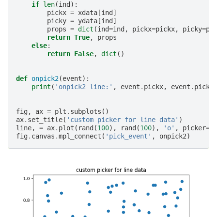
if
len
(
ind
):
pickx
=
xdata
[
ind
]
picky
=
ydata
[
ind
]
props
=
dict
(
ind
=
ind
,
pickx
=
pickx
,
picky
=
pi
return
True
,
props
else
:
return
False
,
dict
()
def
onpick2
(
event
):
print
(
'onpick2 line:'
,
event
.
pickx
,
event
.
picky
fig
,
ax
=
plt
.
subplots
()
ax
.
set_title
(
'custom picker for line data'
)
line
,
=
ax
.
plot
(
rand
(
100
),
rand
(
100
),
'o'
,
picker
=
l
fig
.
canvas
.
mpl_connect
(
'pick_event'
,
onpick2
)