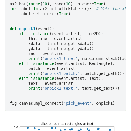
ax2
.
bar
(
range
(
10
),
rand
(
10
),
picker
=
True
)
for
label
in
ax2
.
get_xticklabels
():
# Make the xti
label
.
set_picker
(
True
)
def
onpick1
(
event
):
if
isinstance
(
event
.
artist
,
Line2D
):
thisline
=
event
.
artist
xdata
=
thisline
.
get_xdata
()
ydata
=
thisline
.
get_ydata
()
ind
=
event
.
ind
print
(
'onpick1 line:'
,
np
.
column_stack
([
xda
elif
isinstance
(
event
.
artist
,
Rectangle
):
patch
=
event
.
artist
print
(
'onpick1 patch:'
,
patch
.
get_path
())
elif
isinstance
(
event
.
artist
,
Text
):
text
=
event
.
artist
print
(
'onpick1 text:'
,
text
.
get_text
())
fig
.
canvas
.
mpl_connect
(
'pick_event'
,
onpick1
)