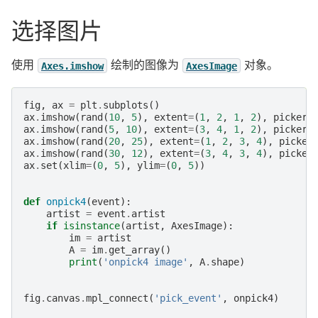
选择图片
使用
绘制的图像为
对象。
Axes.imshow
AxesImage
fig
,
ax
=
plt
.
subplots
()
ax
.
imshow
(
rand
(
10
,
5
),
extent
=
(
1
,
2
,
1
,
2
),
picker
=
ax
.
imshow
(
rand
(
5
,
10
),
extent
=
(
3
,
4
,
1
,
2
),
picker
=
ax
.
imshow
(
rand
(
20
,
25
),
extent
=
(
1
,
2
,
3
,
4
),
picker
ax
.
imshow
(
rand
(
30
,
12
),
extent
=
(
3
,
4
,
3
,
4
),
picker
ax
.
set
(
xlim
=
(
0
,
5
),
ylim
=
(
0
,
5
))
def
onpick4
(
event
):
artist
=
event
.
artist
if
isinstance
(
artist
,
AxesImage
):
im
=
artist
A
=
im
.
get_array
()
print
(
'onpick4 image'
,
A
.
shape
)
fig
.
canvas
.
mpl_connect
(
'pick_event'
,
onpick4
)