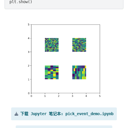
plt
.
show
()
下载
Jupyter
笔记本:
pick_event_demo.ipynb