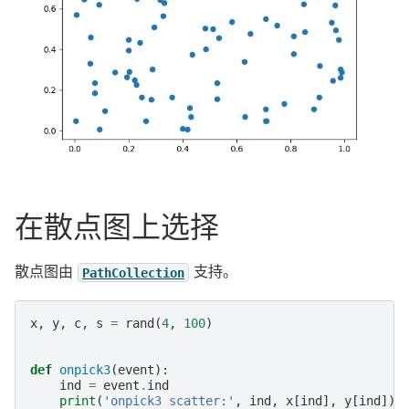
在散点图上选择
散点图由
支持。
PathCollection
x
,
y
,
c
,
s
=
rand
(
4
,
100
)
def
onpick3
(
event
):
ind
=
event
.
ind
print
(
'onpick3 scatter:'
,
ind
,
x
[
ind
],
y
[
ind
])