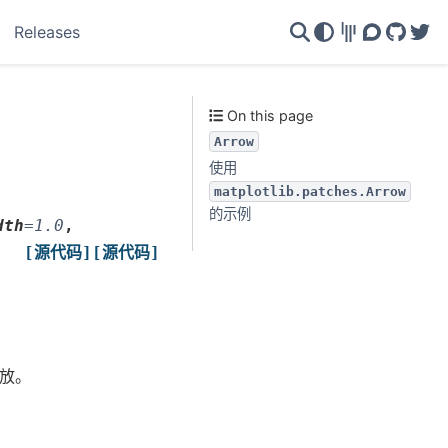
Releases
Gitter
Discourse
GitHu
Twi
On this page
Arrow
使用
matplotlib.patches.Arrow
的示例
dth
=
1.0
,
[源代码]
[源代码]
放。