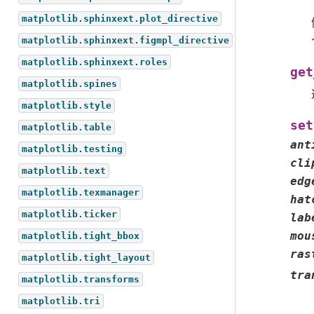
matplotlib.sphinxext.plot_directive
matplotlib.sphinxext.figmpl_directive
matplotlib.sphinxext.roles
get
matplotlib.spines
matplotlib.style
set
matplotlib.table
ant
matplotlib.testing
cli
matplotlib.text
edg
matplotlib.texmanager
hat
matplotlib.ticker
lab
mou
matplotlib.tight_bbox
ras
matplotlib.tight_layout
tra
matplotlib.transforms
matplotlib.tri