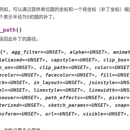
例如，可以通过提供单位圆的坐标和一个将坐标（补丁坐标）缩
个表示半径为5的圆的补丁。
(
)
_path
返回此补丁的路径。
(
*
,
agg_filter=<UNSET>
,
alpha=<UNSET>
,
anima
ialiased=<UNSET>
,
capstyle=<UNSET>
,
clip_box=
p_on=<UNSET>
,
clip_path=<UNSET>
,
color=<UNSET
ecolor=<UNSET>
,
facecolor=<UNSET>
,
fill=<UNSE
ch=<UNSET>
,
in_layout=<UNSET>
,
joinstyle=<UNS
el=<UNSET>
,
linestyle=<UNSET>
,
linewidth=<UNS
seover=<UNSET>
,
path_effects=<UNSET>
,
picker=
terized=<UNSET>
,
sketch_params=<UNSET>
,
snap=
nsform=<UNSET>
,
url=<UNSET>
,
visible=<UNSET>