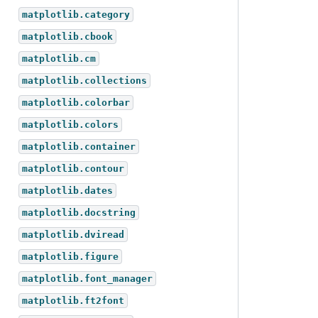
matplotlib.category
matplotlib.cbook
matplotlib.cm
matplotlib.collections
matplotlib.colorbar
matplotlib.colors
matplotlib.container
matplotlib.contour
matplotlib.dates
matplotlib.docstring
matplotlib.dviread
matplotlib.figure
matplotlib.font_manager
matplotlib.ft2font