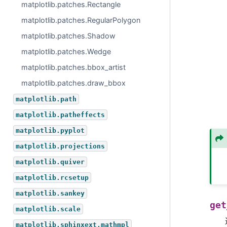
matplotlib.patches.Rectangle
matplotlib.patches.RegularPolygon
matplotlib.patches.Shadow
matplotlib.patches.Wedge
matplotlib.patches.bbox_artist
matplotlib.patches.draw_bbox
matplotlib.path
matplotlib.patheffects
matplotlib.pyplot
matplotlib.projections
matplotlib.quiver
matplotlib.rcsetup
matplotlib.sankey
get
matplotlib.scale
matplotlib.sphinxext.mathmpl