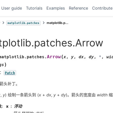
User guide
Tutorials
Examples
Reference
Contribute
考
matplotlib.p...
matplotlib.patches
plotlib.patches.Arrow
(
Arrow
matplotlib.patches.
x
,
y
,
dx
,
dy
,
*
,
wi
)
gs
：
Patch
箭头补丁。
x
,
y
) 绘制一条箭头到 (
x
+
dx
,
y
+
dy
)。箭头的宽度由
width
缩
数
:
x
浮动