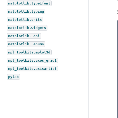
matplotlib.type1font
matplotlib.typing
matplotlib.units
matplotlib.widgets
matplotlib._api
matplotlib._enums
mpl_toolkits.mplot3d
mpl_toolkits.axes_grid1
mpl_toolkits.axisartist
pylab