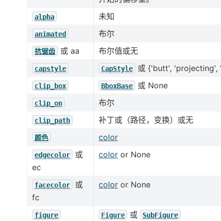
未知
alpha
布尔
animated
或 aa
布尔值或无
抗锯齿
或 {'butt', 'projecting',
capstyle
CapStyle
或 None
clip_box
BboxBase
布尔
clip_on
补丁或（路径，变换）或无
clip_path
color
颜色
或
color
or None
edgecolor
ec
或
color
or None
facecolor
fc
或
figure
Figure
SubFigure