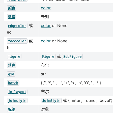
color
颜色
未知
数据
或
color
or None
edgecolor
ec
或
color
or None
facecolor
fc
或
figure
Figure
SubFigure
布尔
填充
str
gid
{'/', '\', '|', '-', '+', 'x', 'o', 'O', '.', '*'}
hatch
布尔
in_layout
或 {'miter', 'round', 'bevel'}
joinstyle
JoinStyle
对象
标签