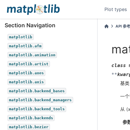
Plot types
Section Navigation
API 参
matplotlib
mat
matplotlib.afm
matplotlib.animation
matplotlib.artist
class
matplotlib.axes
**
kwar
matplotlib.axis
基类
matplotlib.backend_bases
一个
matplotlib.backend_managers
从 (
matplotlib.backend_tools
matplotlib.backends
参
matplotlib.bezier