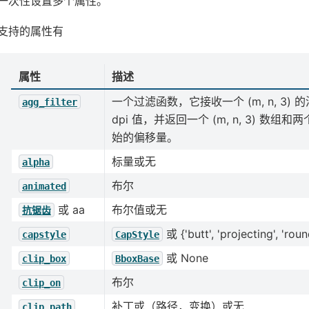
一次性设置多个属性。
支持的属性有
属性
描述
一个过滤函数，它接收一个 (m, n, 3)
agg_filter
dpi 值，并返回一个 (m, n, 3) 数
始的偏移量。
标量或无
alpha
布尔
animated
或 aa
布尔值或无
抗锯齿
或 {'butt', 'projecting', 'roun
capstyle
CapStyle
或 None
clip_box
BboxBase
布尔
clip_on
补丁或（路径，变换）或无
clip_path