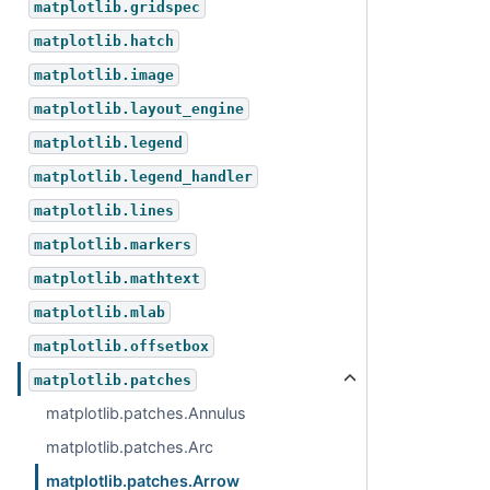
matplotlib.gridspec
matplotlib.hatch
matplotlib.image
matplotlib.layout_engine
matplotlib.legend
matplotlib.legend_handler
matplotlib.lines
matplotlib.markers
matplotlib.mathtext
matplotlib.mlab
matplotlib.offsetbox
matplotlib.patches
matplotlib.patches.Annulus
matplotlib.patches.Arc
matplotlib.patches.Arrow