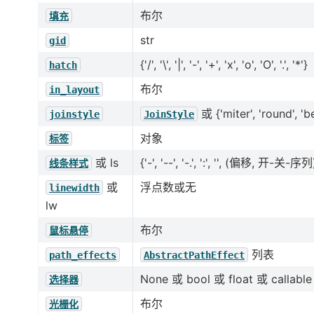
布尔
填充
str
gid
{'/', '\', '|', '-', '+', 'x', 'o', 'O', '.', '*'}
hatch
布尔
in_layout
或 {'miter', 'round', 'b
joinstyle
JoinStyle
对象
标签
或 ls
{'-', '--', '-.', ':', '', (偏移, 开-关-序列),
线条样式
或
浮点数或无
linewidth
lw
布尔
鼠标悬停
列表
path_effects
AbstractPathEffect
None 或 bool 或 float 或 callable
选择器
布尔
光栅化