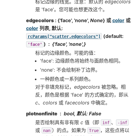
标记边缘的线宽。注意：默认的
edgecolors
是 'face'。您可能也想更改这个。
edgecolors
: {'face', 'none',
None
} 或
color
或
color
列表, 默认:
(default:
rcParams["scatter.edgecolors"]
)
{'face', 'none',}
'face'
标记的边缘颜色。可能的值：
'face': 边缘颜色将始终与面颜色相同。
'none': 不会绘制补丁边界。
一种颜色或一系列颜色。
对于非填充标记，
edgecolors
被忽略。相
反，颜色是根据 'face' 的方式确定的，即从
c
、
colors
或
facecolors
中确定。
plotnonfinite
bool, 默认: False
是否绘制具有非有限
c
值（即
、
inf
-inf
或
）的点。如果为
，这些点将以
nan
True