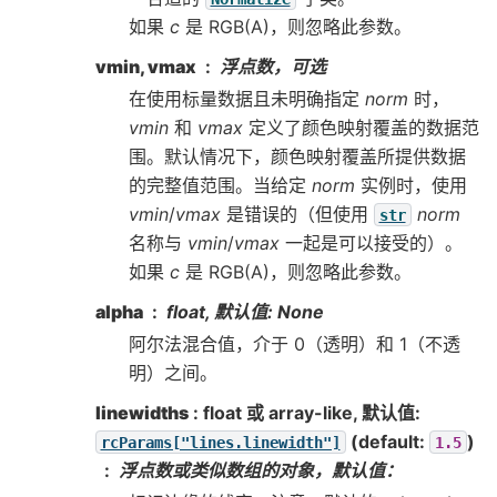
如果
c
是 RGB(A)，则忽略此参数。
vmin, vmax
浮点数，可选
在使用标量数据且未明确指定
norm
时，
vmin
和
vmax
定义了颜色映射覆盖的数据范
围。默认情况下，颜色映射覆盖所提供数据
的完整值范围。当给定
norm
实例时，使用
vmin
/
vmax
是错误的（但使用
norm
str
名称与
vmin
/
vmax
一起是可以接受的）。
如果
c
是 RGB(A)，则忽略此参数。
alpha
float, 默认值: None
阿尔法混合值，介于 0（透明）和 1（不透
明）之间。
linewidths
: float 或 array-like, 默认值:
(default:
)
rcParams["lines.linewidth"]
1.5
浮点数或类似数组的对象，默认值：