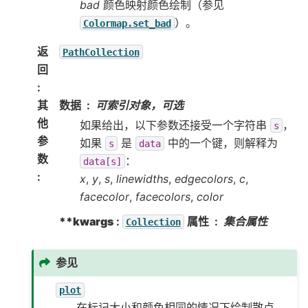
bad
颜色映射颜色绘制（参见
）。
Colormap.set_bad
返
PathCollection
回
:
其
数据
可索引对象，可选
他
如果给出，以下参数还接受一个字符串
，
s
参
如果
是
中的一个键，则解释为
s
data
数
：
data[s]
:
x
,
y
,
s
,
linewidths
,
edgecolors
,
c
,
facecolor
,
facecolors
,
color
**kwargs
:
属性
集合属性
Collection
参见
plot
在标记大小和颜色相同的情况下绘制散点