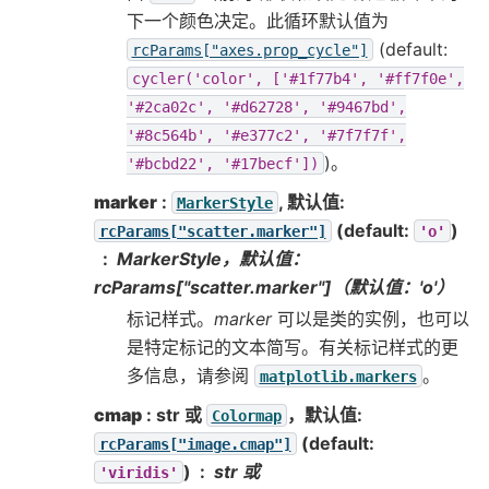
下一个颜色决定。此循环默认值为
(default:
rcParams["axes.prop_cycle"]
cycler('color',
['#1f77b4',
'#ff7f0e',
'#2ca02c',
'#d62728',
'#9467bd',
'#8c564b',
'#e377c2',
'#7f7f7f',
)。
'#bcbd22',
'#17becf'])
marker
:
, 默认值:
MarkerStyle
(default:
)
rcParams["scatter.marker"]
'o'
MarkerStyle，默认值：
rcParams["scatter.marker"]（默认值：'o'）
标记样式。
marker
可以是类的实例，也可以
是特定标记的文本简写。有关标记样式的更
多信息，请参阅
。
matplotlib.markers
cmap
: str 或
，默认值:
Colormap
(default:
rcParams["image.cmap"]
)
str 或
'viridis'