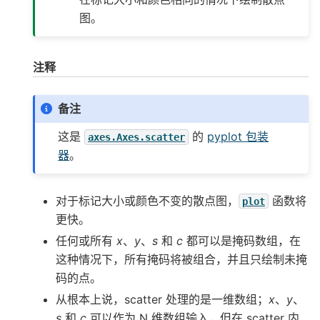
图。
注释
备注
这是
的
pyplot 包装
axes.Axes.scatter
器
。
对于标记大小或颜色不变的散点图，
函数将
plot
更快。
任何或所有
x
、
y
、
s
和
c
都可以是掩码数组，在
这种情况下，所有掩码将被组合，并且只绘制未掩
码的点。
从根本上说，scatter 处理的是一维数组；
x
、
y
、
s
和
c
可以作为 N 维数组输入，但在 scatter 内