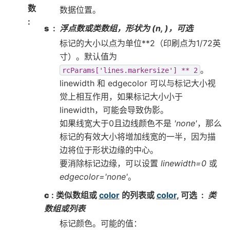
数
数据位置。
:
s
浮点数或类数组，形状为 (n, )，可选
标记的大小以点为单位**2（印刷点为1/72英
寸）。默认值为
。
rcParams['lines.markersize']
**
2
linewidth 和 edgecolor 可以与标记大小视
觉上相互作用，如果标记大小小于
linewidth，可能会导致伪影。
如果线宽大于0且边线颜色不是
'none'
，那么
标记的有效大小将增加线宽的一半，因为描
边将位于形状边缘的中心。
要消除标记边缘，可以设置
linewidth=0
或
edgecolor='none'
。
c
: 类似数组或
color
的列表或
color
, 可选
类
数组或列表
标记颜色。可能的值：