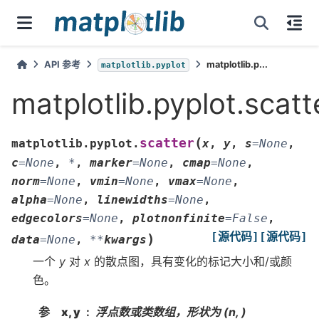
API 参考
matplotlib.p...
matplotlib.pyplot
matplotlib.pyplot.scatt
(
scatter
matplotlib.pyplot.
x
,
y
,
s
=
None
,
c
=
None
,
*
,
marker
=
None
,
cmap
=
None
,
norm
=
None
,
vmin
=
None
,
vmax
=
None
,
alpha
=
None
,
linewidths
=
None
,
edgecolors
=
None
,
plotnonfinite
=
False
,
[源代码]
[源代码]
)
data
=
None
,
**
kwargs
一个
y
对
x
的散点图，具有变化的标记大小和/或颜
色。
参
x, y
浮点数或类数组，形状为 (n, )