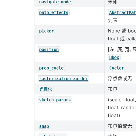
未知
navigate_mode
path_effects
AbstractPat
列表
None 或 bo
picker
float 或 call
[左, 底, 宽, 
position
Bbox
prop_cycle
Cycler
浮点数或无
rasterization_zorder
布尔
光栅化
(scale: float
sketch_params
float, rand
float)
布尔值或无
snap