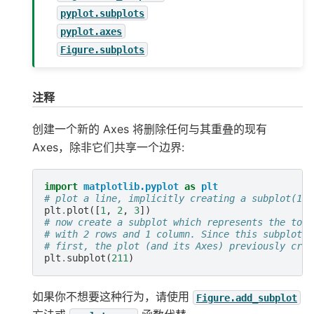
pyplot.subplots
pyplot.axes
Figure.subplots
注释
创建一个新的 Axes 将删除任何与其重叠的现有
Axes，除非它们共享一个边界:
import
matplotlib.pyplot
as
plt
# plot a line, implicitly creating a subplot(111
plt
.
plot
([
1
,
2
,
3
])
# now create a subplot which represents the top 
# with 2 rows and 1 column. Since this subplot w
# first, the plot (and its Axes) previously crea
plt
.
subplot
(
211
)
如果你不想要这种行为，请使用
Figure.add_subplot