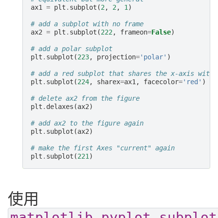
ax1
=
plt
.
subplot
(
2
,
2
,
1
)
# add a subplot with no frame
ax2
=
plt
.
subplot
(
222
,
frameon
=
False
)
# add a polar subplot
plt
.
subplot
(
223
,
projection
=
'polar'
)
# add a red subplot that shares the x-axis with 
plt
.
subplot
(
224
,
sharex
=
ax1
,
facecolor
=
'red'
)
# delete ax2 from the figure
plt
.
delaxes
(
ax2
)
# add ax2 to the figure again
plt
.
subplot
(
ax2
)
# make the first Axes "current" again
plt
.
subplot
(
221
)
使用
matplotlib.pyplot.subplot