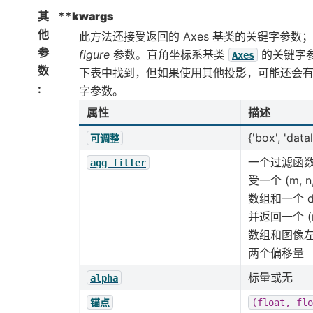
其
**kwargs
他
此方法还接受返回的 Axes 基类的关键字参数
参
figure
参数。直角坐标系基类
的关键字
Axes
数
下表中找到，但如果使用其他投影，可能还会
:
字参数。
属性
描述
{'box', 'data
可调整
一个过滤函
agg_filter
受一个 (m, n
数组和一个 d
并返回一个 (m,
数组和图像
两个偏移量
标量或无
alpha
锚点
(float,
flo