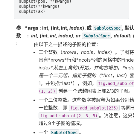
subplot
(
pos
,
**
kwargs
)
subplot
(
**
kwargs
)
subplot
(
ax
)
参
*args
: int, (int, int,
index
), 或
, 默认:
SubplotSpec
数
int, (int, int,
index
), or
, default: (
SubplotSpec
:
由以下之一描述的子图的位置：
三个整数（
nrows
，
ncols
，
index
）。子图将
具有*nrows*行和*ncols*列的网格中的*ind
index*从左上角的1开始，并向右增加。*ind
是一个二元组，指定子图的（*first
，
last
）
1，并包括*last*），例如，
fig.add_subplot
创建一个跨越图表上部2/3的子图。
(1,
2))
一个三位整数。这些数字被解释为如果分别
一位整数，即
等同
fig.add_subplot(235)
。请注意，这只
fig.add_subplot(2,
3,
5)
超过9个子图的情况。
一个
。
SubplotSpec