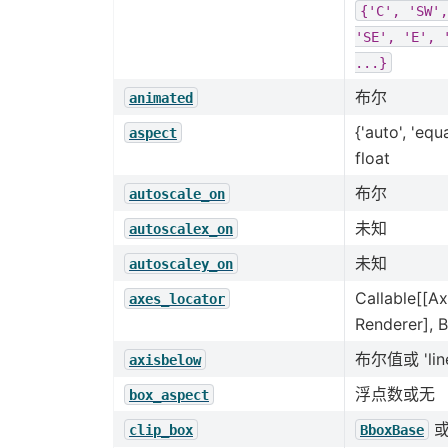
{'C',
'SW',
'SE',
'E',
...}
布尔
animated
{'auto', 'equ
aspect
float
布尔
autoscale_on
未知
autoscalex_on
未知
autoscaley_on
Callable[[Ax
axes_locator
Renderer], 
布尔值或 'lin
axisbelow
浮点数或无
box_aspect
或
clip_box
BboxBase