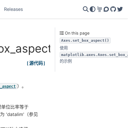
Releases
Gitter
Discourse
GitHu
Twi
On this page
Axes.set_box_aspect()
box_aspect
使用
matplotlib.axes.Axes.set_box_
的示例
[源代码]
）。
_aspect
物理单位比率等于
 'datalim'（参见