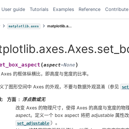
User guide
Tutorials
Examples
Reference
Contribute
考
matplotlib.a...
matplotlib.axes
plotlib.axes.Axes.set_
(
)
et_box_aspect
aspect
=
None
 Axes 的框体纵横比，即高度与宽度的比率。
义了图形空间中 Axes 的外观，不要与数据外观混淆（参见
set
数
:
方面
浮点数或无
改变 Axes 的物理尺寸，使得 Axes 的高度与宽度的
aspect
。定义一个 box aspect 将把
adjustable
属性改为
）。
set_adjustable