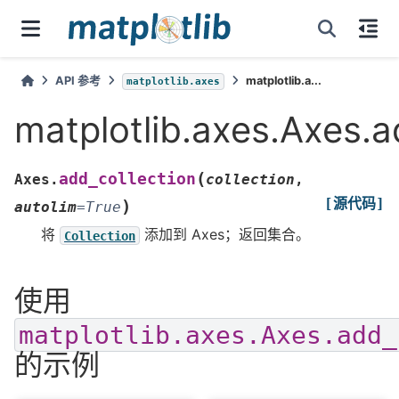
API 参考
matplotlib.a...
matplotlib.axes
matplotlib.axes.Axes.a
(
add_collection
Axes.
collection
,
[源代码]
)
autolim
=
True
将
添加到 Axes；返回集合。
Collection
使用
matplotlib.axes.Axes.add_
的示例