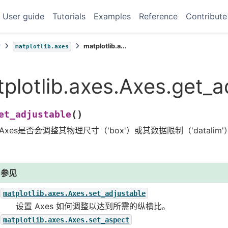
User guide
Tutorials
Examples
Reference
Contribute
考
matplotlib.a...
matplotlib.axes
plotlib.axes.Axes.get_a
(
)
et_adjustable
Axes是否会调整其物理尺寸（'box'）或其数据限制（'datali
参见
matplotlib.axes.Axes.set_adjustable
设置 Axes 如何调整以达到所需的纵横比。
matplotlib.axes.Axes.set_aspect