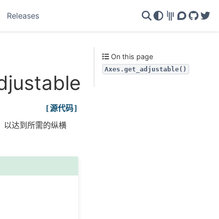
Releases
Gitter
Discourse
GitHu
Twi
On this page
Axes.get_adjustable()
djustable
[源代码]
m'）以达到所需的纵横