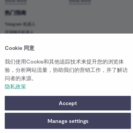
热门指南
Telegram 机器人
开源聊天机器人
开源 LLM
Cookie 同意
开源低代码平台
Zapier替代方案
我们使用Cookie和其他追踪技术来提升您的浏览体
Make vs Zapier
验，分析网站流量，协助我们的营销工作，并了解访
问者的来源。
隐私政策
Pricing ↗
工作流模板 ↗
功能亮点 ↗
AI亮点 
Accept
更改Cookie设置
Made with
MkDocs Insiders 专属资料
Manage settings