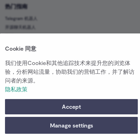
热门指南
Telegram 机器人
开源聊天机器人
开源 LLM
开源低代码平台
Cookie 同意
Zapier替代方案
我们使用Cookie和其他追踪技术来提升您的浏览体
Make vs Zapier
验，分析网站流量，协助我们的营销工作，并了解访
问者的来源。
隐私政策
Pricing ↗
工作流模板 ↗
功能亮点 ↗
AI亮点 
Accept
更改Cookie设置
Made with
MkDocs Insiders 专属资料
Manage settings